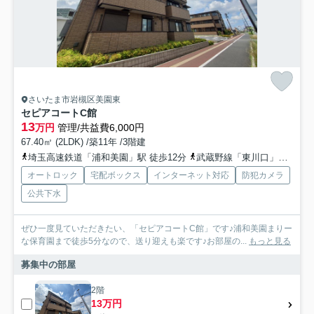
さいたま市岩槻区美園東
セピアコートC館
13
万円
管理/共益費6,000円
67.40㎡ (2LDK) /築11年 /3階建
埼玉高速鉄道「浦和美園」駅 徒歩12分
武蔵野線「東川口」駅 徒歩45分
オートロック
宅配ボックス
インターネット対応
防犯カメラ
公共下水
ぜひ一度見ていただきたい、「セピアコートC館」です♪浦和美園まりー
な保育園まで徒歩5分なので、送り迎えも楽です♪お部屋の...
もっと見る
募集中の部屋
2階
13万円