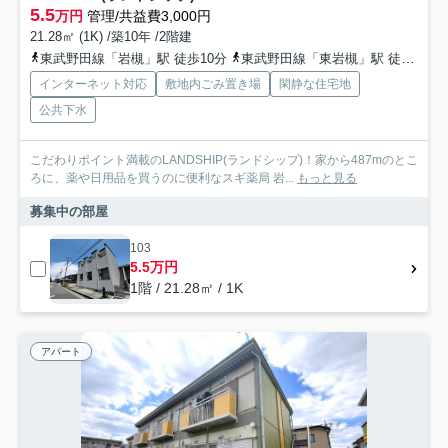
5.5
万円
管理/共益費3,000円
21.28㎡ (1K) /築10年 /2階建
東武野田線「岩槻」駅 徒歩10分
東武野田線「東岩槻」駅 徒歩25分
インターネット対応
敷地内ごみ置き場
閑静な住宅地
公共下水
こだわりポイント満載のLANDSHIP(ランドシップ)！家から487mのとこ
ろに、薬や日用品を買うのに便利なスギ薬局 岩...
もっと見る
募集中の部屋
103
5.5万円
1階 / 21.28㎡ / 1K
アパート