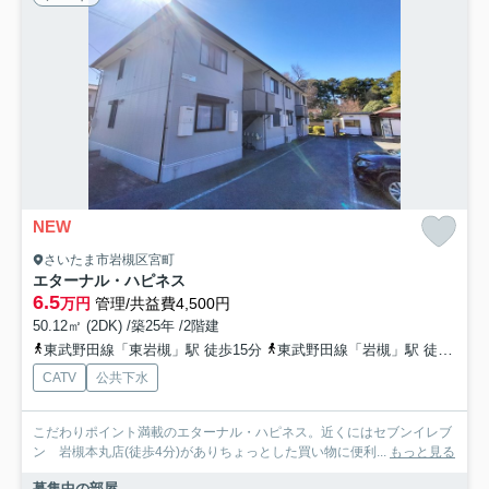
NEW
さいたま市岩槻区宮町
エターナル・ハピネス
6.5
万円
管理/共益費4,500円
50.12㎡ (2DK) /築25年 /2階建
東武野田線「東岩槻」駅 徒歩15分
東武野田線「岩槻」駅 徒歩22分
CATV
公共下水
こだわりポイント満載のエターナル・ハピネス。近くにはセブンイレブ
ン 岩槻本丸店(徒歩4分)がありちょっとした買い物に便利...
もっと見る
募集中の部屋