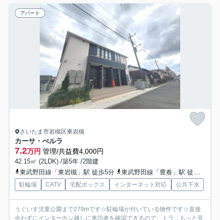
アパート
さいたま市岩槻区東岩槻
カーサ・ぺルラ
7.2
万円
管理/共益費4,000円
42.15㎡ (2LDK) /築5年 /2階建
東武野田線「東岩槻」駅 徒歩5分
東武野田線「豊春」駅 徒歩19分
駐輪場
CATV
宅配ボックス
インターネット対応
公共下水
うぐいす児童公園まで279mです☆駐輪場が付いている物件です☆直接
会わずにインターホン越しに来訪者を確認できるので、トラ...
もっと見