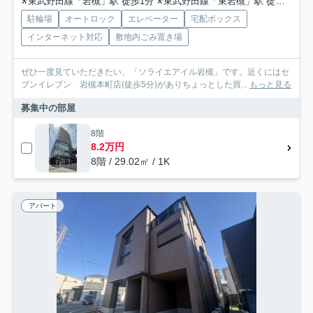
東武野田線「岩槻」駅 徒歩1分
東武野田線「東岩槻」駅 徒歩38分
駐輪場
オートロック
エレベーター
宅配ボックス
インターネット対応
敷地内ごみ置き場
ぜひ一度見ていただきたい、「ソライエアイル岩槻」です。近くにはセ
ブンイレブン 岩槻本町店(徒歩5分)がありちょっとした買...
もっと見る
募集中の部屋
8階
8.2万円
8階 / 29.02㎡ / 1K
アパート