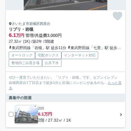
さいたま市岩槻区西原台
リブリ・岩槻
6.1
万円
管理/共益費3,000円
27.32㎡ (1K) /築2年 /3階建
東武野田線「岩槻」駅 徒歩11分
東武野田線「七里」駅 徒歩33分
オートロック
宅配ボックス
インターネット対応
敷地内ごみ置き場
公共下水
ぜひ一度見ていただきたい、「リブリ・岩槻」です。セブンイレブン
岩槻西原台1丁目店まで徒歩1分と近場にコンビニがあるのも...
もっと見
る
募集中の部屋
205
6.1万円
2階 / 27.32㎡ / 1K