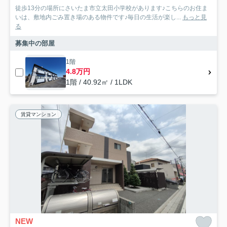
徒歩13分の場所にさいたま市立太田小学校があります♪こちらのお住ま
いは、敷地内ごみ置き場のある物件です♪毎日の生活が楽し...
もっと見
る
募集中の部屋
1階
4.8万円
1階 / 40.92㎡ / 1LDK
賃貸マンション
NEW