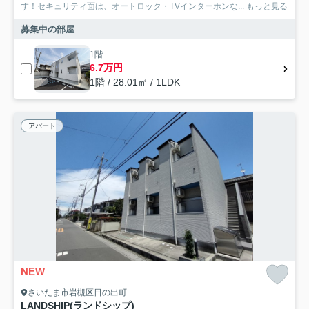
す！セキュリティ面は、オートロック・TVインターホンな...
もっと見る
募集中の部屋
1階
6.7万円
1階 / 28.01㎡ / 1LDK
アパート
NEW
さいたま市岩槻区日の出町
LANDSHIP(ランドシップ)