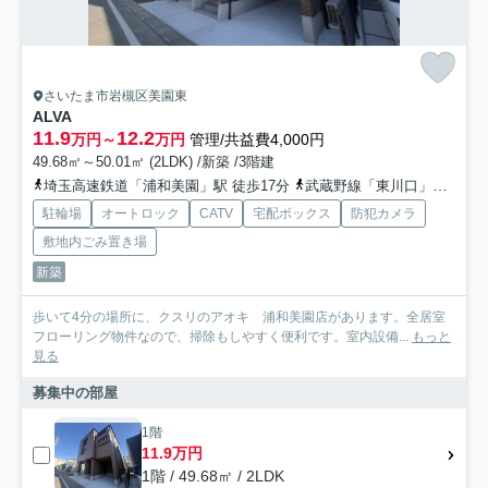
さいたま市岩槻区美園東
ALVA
11.9
12.2
万円～
万円
管理/共益費4,000円
49.68㎡～50.01㎡ (2LDK) /新築 /3階建
埼玉高速鉄道「浦和美園」駅 徒歩17分
武蔵野線「東川口」駅 徒歩47分
駐輪場
オートロック
CATV
宅配ボックス
防犯カメラ
敷地内ごみ置き場
新築
歩いて4分の場所に、クスリのアオキ 浦和美園店があります。全居室
フローリング物件なので、掃除もしやすく便利です。室内設備...
もっと
見る
募集中の部屋
1階
11.9万円
1階 / 49.68㎡ / 2LDK