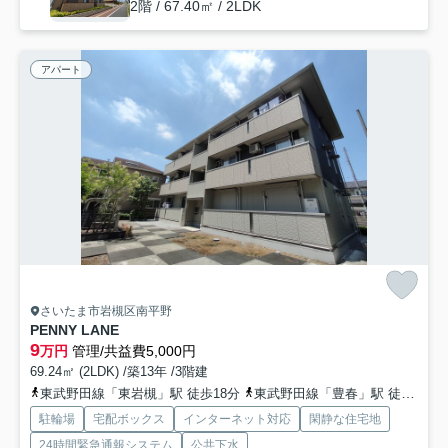
2階 / 67.40㎡ / 2LDK
アパート
さいたま市岩槻区南平野
PENNY LANE
9
万円
管理/共益費5,000円
69.24㎡ (2LDK) /築13年 /3階建
東武野田線「東岩槻」駅 徒歩18分
東武野田線「豊春」駅 徒歩28分
駐輪場
宅配ボックス
インターネット対応
閑静な住宅地
24時間緊急通報システム
公共下水