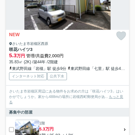
NEW
さいたま市岩槻区西原
咲花ハイツ3
5.3
万円
管理/共益費2,000円
35.83㎡ (2K) /築44年 /2階建
東武野田線「岩槻」駅 徒歩9分
東武野田線「七里」駅 徒歩41分
東
インターネット対応
公共下水
さいたま市岩槻区周辺にある物件をお求めの方は「咲花ハイツ3」はい
かがでしょうか。家から488mの場所に岩槻西町郵便局があ...
もっと見
る
募集中の部屋
1階
5.3万円