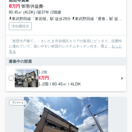
8
万円
管理/共益費-
80.45㎡ (4LDK) /築37年 /2階建
東武野田線「東岩槻」駅 徒歩28分
東武野田線「豊春」駅 徒歩32分
浄化槽排水
「慈恩寺戸建て」：さいたま市岩槻区エリアの新居にピッタリ。抗菌性
に優れていて、扱いやすい材質のシステムキッチン付き。畳よ...
もっと
見る
募集中の部屋
1-2階
8万円
1-2階 / 80.45㎡ / 4LDK
アパート