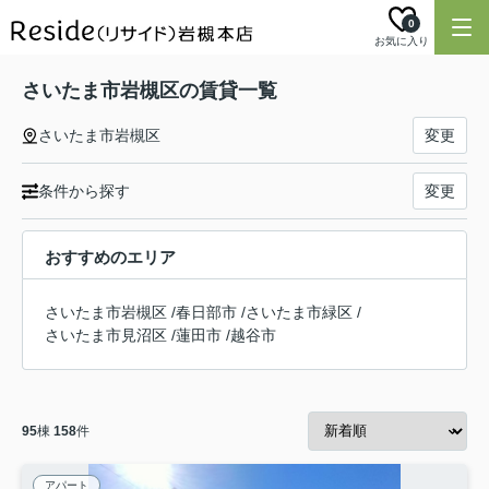
0
お気に入り
さいたま市岩槻区の賃貸一覧
さいたま市岩槻区
変更
条件から探す
変更
おすすめのエリア
さいたま市岩槻区
/
春日部市
/
さいたま市緑区
/
さいたま市見沼区
/
蓮田市
/
越谷市
95
棟
158
件
アパート