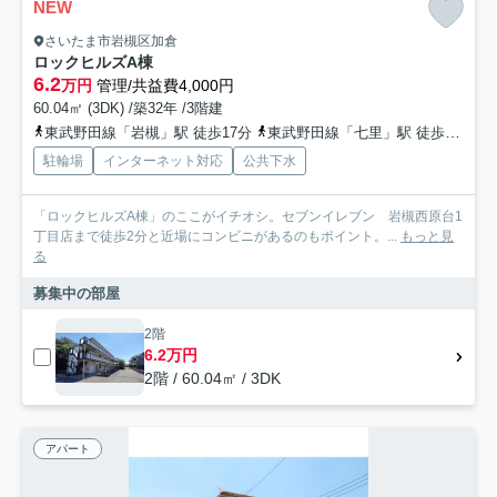
NEW
さいたま市岩槻区加倉
ロックヒルズA棟
6.2
万円
管理/共益費4,000円
60.04㎡ (3DK) /築32年 /3階建
東武野田線「岩槻」駅 徒歩17分
東武野田線「七里」駅 徒歩34分
駐輪場
インターネット対応
公共下水
「ロックヒルズA棟」のここがイチオシ。セブンイレブン 岩槻西原台1
丁目店まで徒歩2分と近場にコンビニがあるのもポイント。...
もっと見
る
募集中の部屋
2階
6.2万円
2階 / 60.04㎡ / 3DK
アパート