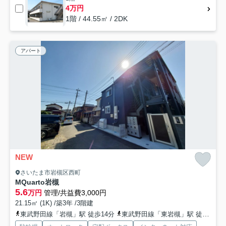
4万円
1階 / 44.55㎡ / 2DK
アパート
NEW
さいたま市岩槻区西町
MQuarto岩槻
5.6
万円
管理/共益費3,000円
21.15㎡ (1K) /築3年 /3階建
東武野田線「岩槻」駅 徒歩14分
東武野田線「東岩槻」駅 徒歩39分