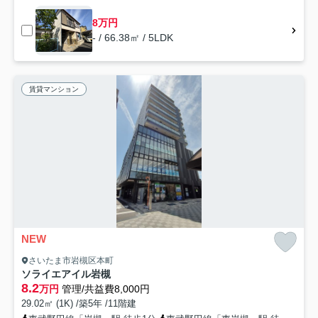
8万円
- / 66.38㎡ / 5LDK
賃貸マンション
NEW
さいたま市岩槻区本町
ソライエアイル岩槻
8.2
万円
管理/共益費8,000円
29.02㎡ (1K) /築5年 /11階建