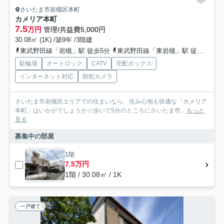
さいたま市岩槻区本町
カメリア本町
7.5
万円
管理/共益費5,000円
30.08㎡ (1K) /築9年 /3階建
東武野田線「岩槻」駅 徒歩5分
東武野田線「東岩槻」駅 徒歩35分
駐輪場
オートロック
CATV
宅配ボックス
インターネット対応
防犯カメラ
さいたま市岩槻区エリアでの住まいなら、住み心地も快適な「カメリア
本町」はいかがでしょうか☆歩いて5分のところにさいたま市...
もっと
見る
募集中の部屋
1階
7.5万円
1階 / 30.08㎡ / 1K
一戸建て