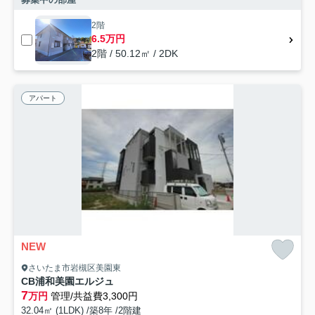
2階
6.5万円
2階 / 50.12㎡ / 2DK
アパート
NEW
さいたま市岩槻区美園東
CB浦和美園エルジュ
7
万円
管理/共益費3,300円
32.04㎡ (1LDK) /築8年 /2階建