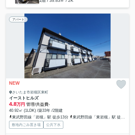
1階 / 35.83㎡ / 2K
アパート
NEW
さいたま市岩槻区東町
イーストヒルズ
4.8
万円
管理/共益費-
40.92㎡ (1LDK) /築33年 /2階建
東武野田線「岩槻」駅 徒歩13分
東武野田線「東岩槻」駅 徒歩44分
敷地内ごみ置き場
公共下水