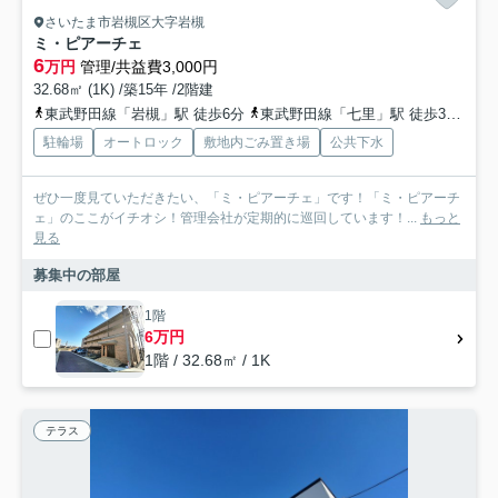
さいたま市岩槻区大字岩槻
ミ・ピアーチェ
6
万円
管理/共益費3,000円
32.68㎡ (1K) /築15年 /2階建
東武野田線「岩槻」駅 徒歩6分
東武野田線「七里」駅 徒歩37分
東
駐輪場
オートロック
敷地内ごみ置き場
公共下水
ぜひ一度見ていただきたい、「ミ・ピアーチェ」です！「ミ・ピアーチ
ェ」のここがイチオシ！管理会社が定期的に巡回しています！...
もっと
見る
募集中の部屋
1階
6万円
1階 / 32.68㎡ / 1K
テラス