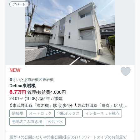
アパート
NEW
さいたま市岩槻区東岩槻
Delica東岩槻
6.7
万円
管理/共益費4,000円
28.01㎡ (1LDK) /築1年 /2階建
東武野田線「東岩槻」駅 徒歩4分
東武野田線「豊春」駅 徒歩23分
駐輪場
オートロック
宅配ボックス
インターネット対応
敷地内ごみ置き場
公共下水
最寄りの公園かなりや児童公園(徒歩3分)！アパートタイプのお部屋で