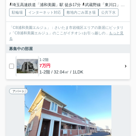
埼玉高速鉄道「浦和美園」駅 徒歩17分
武蔵野線「東川口」駅 徒歩45分
駐輪場
インターネット対応
敷地内ごみ置き場
公共下水
「CB浦和美園エルジュ」：さいたま市岩槻区エリアの新居にピッタリ
♪「CB浦和美園エルジュ」のここがイチオシ♪お引っ越しの...
もっと見
る
募集中の部屋
1-2階
7万円
1-2階 / 32.04㎡ / 1LDK
アパート