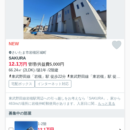
NEW
さいたま市岩槻区城町
SAKURA
12.1
万円
管理/共益費5,000円
66.24㎡ (2LDK) /築1年 /2階建
東武野田線「岩槻」駅 徒歩22分
東武野田線「東岩槻」駅 徒歩35分
宅配ボックス
インターネット対応
東武野田線岩槻駅周辺への引っ越しをお考えなら「SAKURA」。家から
463mの場所に岩槻仲町郵便局があります。入居日に関...
もっと見る
募集中の部屋
1-2階
12.1万円