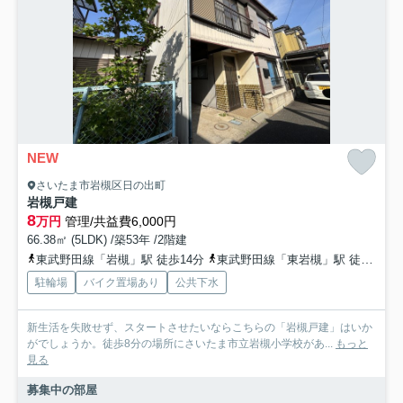
NEW
さいたま市岩槻区日の出町
岩槻戸建
8
万円
管理/共益費6,000円
66.38㎡ (5LDK) /築53年 /2階建
東武野田線「岩槻」駅 徒歩14分
東武野田線「東岩槻」駅 徒歩29分
駐輪場
バイク置場あり
公共下水
新生活を失敗せず、スタートさせたいならこちらの「岩槻戸建」はいか
がでしょうか。徒歩8分の場所にさいたま市立岩槻小学校があ...
もっと
見る
募集中の部屋