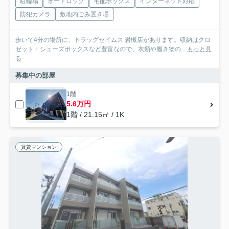
駐輪場
オートロック
宅配ボックス
インターネット対応
防犯カメラ
敷地内ごみ置き場
歩いて4分の場所に、ドラッグセイムス 岩槻店があります。収納はクロ
ゼット・シューズボックスなど豊富なので、衣類や履き物の...
もっと見
る
募集中の部屋
1階
5.6万円
1階 / 21.15㎡ / 1K
賃貸マンション