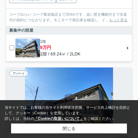
コープみらい コープ東岩槻店まで354mです。追い焚き機能付きで水道
代の節約につながります。モニターで来訪者を確認し、イ...
もっと見る
募集中の部屋
1階
9万円
1階 / 69.24㎡ / 2LDK
アパート
当サイトでは、お客様の当サイト利用状況把握、サービス向上検討を目的と
して、クッキー（Cookie）を使用しています。
詳しくは、当社の
「Cookieの取扱いについて」
をご確認ください。
閉じる