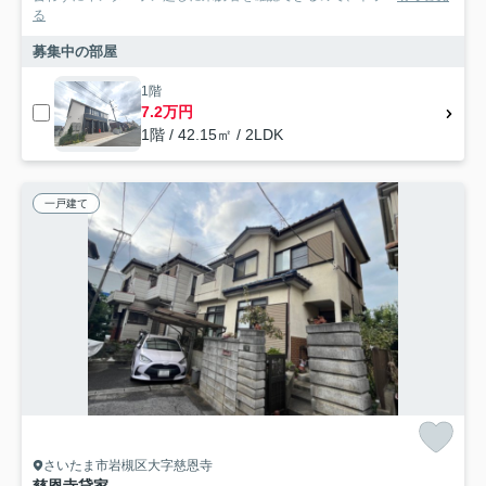
る
募集中の部屋
1階
7.2万円
1階 / 42.15㎡ / 2LDK
一戸建て
さいたま市岩槻区大字慈恩寺
慈恩寺貸家