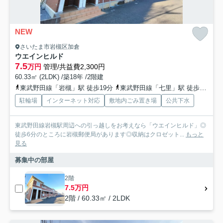
NEW
さいたま市岩槻区加倉
ウエインヒルド
7.5
万円
管理/共益費2,300円
60.33㎡ (2LDK) /築18年 /2階建
東武野田線「岩槻」駅 徒歩19分
東武野田線「七里」駅 徒歩35分
駐輪場
インターネット対応
敷地内ごみ置き場
公共下水
東武野田線岩槻駅周辺への引っ越しをお考えなら「ウエインヒルド」◎
徒歩6分のところに岩槻郵便局があります◎収納はクロゼット...
もっと
見る
募集中の部屋
2階
7.5万円
2階 / 60.33㎡ / 2LDK