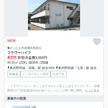
NEW
さいたま市岩槻区西原台
フラワーハイツ
4
万円
管理/共益費3,000円
44.55㎡ (2DK) /築35年 /2階建
東武野田線「岩槻」駅 徒歩14分
東武野田線「七里」駅 徒歩38分
駐輪場
インターネット対応
公共下水
「フラワーハイツ」のここがイチオシ☆近くにはセブンイレブン 岩槻
西原台1丁目店(徒歩5分)がありちょっとした買い物に便利...
もっと見る
募集中の部屋
1階