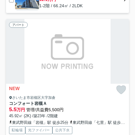
1-2階 / 66.24㎡ / 2LDK
アパート
NEW
さいたま市岩槻区大字加倉
コンフォート岩槻Ａ
5.5
万円
管理/共益費5,500円
45.92㎡ (2K) /築23年 /2階建
東武野田線「岩槻」駅 徒歩25分
東武野田線「七里」駅 徒歩28分
駐輪場
光ファイバー
公共下水