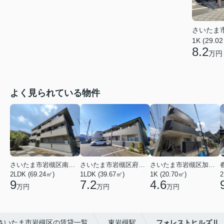
さいたま
1K (29.0
8.2
万円
よく見られている物件
さいたま市岩槻区南平野４丁目
さいたま市岩槻区府内１丁目
さいたま市岩槻区加倉１丁目
2LDK (69.24㎡)
1LDK (39.67㎡)
1K (20.70㎡)
2
9
7.2
4.6
万円
万円
万円
さいたま市岩槻区の賃貸一覧
東岩槻駅
フォレストヒルズⅡ