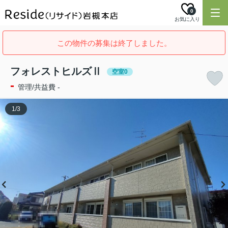
0
お気に入り
この物件の募集は終了しました。
フォレストヒルズⅡ
空室0
-
管理/共益費 -
1
/
3