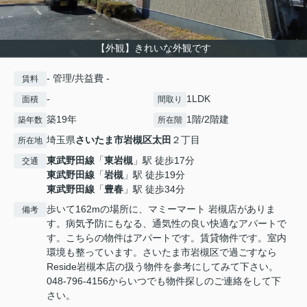
【外観】きれいな外観です
- 管理/共益費 -
賃料
-
1LDK
面積
間取り
築19年
1階/2階建
築年数
所在階
埼玉県
さいたま市岩槻区
太田
２丁目
所在地
東武野田線
「
東岩槻
」駅 徒歩17分
交通
東武野田線
「
岩槻
」駅 徒歩19分
東武野田線
「
豊春
」駅 徒歩34分
歩いて162mの場所に、マミーマート 岩槻店がありま
備考
す。病気予防にもなる、通気性の良い快適なアパートで
す。こちらの物件はアパートです。賃貸物件です。室内
環境も整っています。さいたま市岩槻区で過ごすなら
Reside岩槻本店の扱う物件を参考にしてみて下さい。
048-796-4156からいつでも物件探しのご連絡をして下
さい。