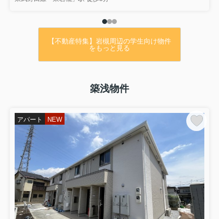
・駐車場2台以上可
・オール電化住宅
・外壁・屋根・防水工事等修繕済み
【不動産特集】岩槻周辺の学生向け物件
・整形地
をもっと見る
・広々51坪
・和土小学校・城南中学校校区
・その他諸条件等、お気軽にお問合せ下さ
築浅物件
い！
アパート
NEW
価格は・・・
1980万円！！
詳細は下記URLよりご覧ください♪