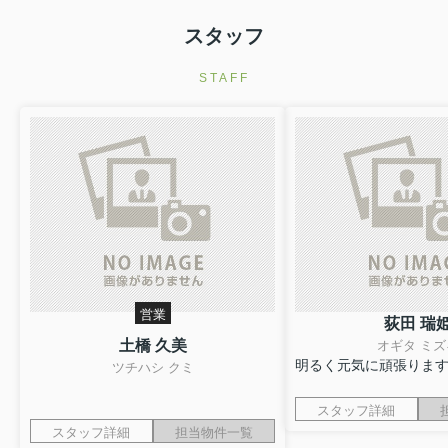
スタッフ
STAFF
営業
荻田 瑞
土橋 久美
オギタ ミズ
明るく元気に頑張りま
ツチハシ クミ
スタッフ詳細
スタッフ詳細
担当物件一覧