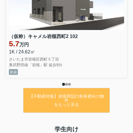
2026.07.10
★弊社専任物件情報！！
★
（仮称）キャメル岩槻西町2 102
5.7
万円
1K / 24.62㎡
・さいたま市岩槻区城南5丁目♪
さいたま市岩槻区西町５丁目
・全部屋採光で明るい室内♪
東武野田線「岩槻」駅 徒歩8分
・駐車場2台可能♪
新築
・屋根・外壁リフォーム済み♪（2024年）
・室内広々４SLDK♪
・買い物施設も近隣に充実★
【不動産特集】岩槻周辺の単身者向け物
件
をもっと見る
価格は
↓↓↓
学生向け