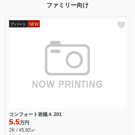
ファミリー向け
営業再開日：8月17日（月）9時より通常営
業致します。
アパート
NEW
期間中のお問い合わせにつきましては、8月
17日以降に順次対応いたします。
ご不便をおかけ致しますが、何卒ご理解の
ほどお願い申し上げます。
2026.08.01
★弊社専任売物件情報★
・人気の浦和エリア♪
コンフォート岩槻Ａ 201
5.5
・文教地区
万円
2K / 45.92㎡
・常盤小学校・常盤中学校校区