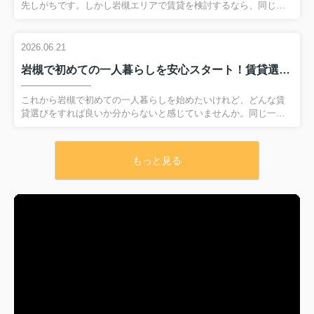
で、岩槻での住まい選びを検討する際の判断材料として役立てて
先しがちです。しかし岩槻エリアで賃貸を検討するなら、同じく
いただける内容となって...
らい大切なのが災害リスクをきちんと知ることです。近年は豪雨
や地震がいつどこで起きてもおかしくない状況の中で、あらかじ
めハザードマップを確認しておくことが、日々の安心につながり
2026.06.21
ます。この記事では、岩槻で想定される災害の特徴や、ハザード
岩槻で初めての一人暮らしを安心スタート！賃貸選びのコツと予算の考え方を解説
マップの具体的な見方、そして賃貸選びのポイントまで、初めて
の方でも分かりやすいよう順を追って解説します。自分と家族を
守るために、引越し前にチェックしておきたいポイントを一緒に
これから岩槻で初めての一人暮らしを始めたいけれど、どんな賃
整理していきましょう。 【目次】・岩槻で賃貸探し前に知るべき
貸選びをすれば良いか分からないと感じていませんか。同じ一人
災害リスク・岩槻区...
暮らしでも、選ぶエリアや間取り、家賃の決め方によって、毎日
の暮らしやすさは大きく変わります。そこでこの記事では、岩槻
での一人暮らしを検討している方に向けて、賃貸選びの基本から
もっと見る
入居準備までを順番に分かりやすく解説します。初めての部屋探
しで失敗しないために、賃料相場の目安や予算シミュレーショ
ン、物件条件の考え方など、押さえておきたいポイントを具体的
に整理しました。読み進めることで、自分に合った岩槻での一人
暮らしのイメージがはっきりし、安心して賃貸選びを進められる
はずです。 【目次】・...