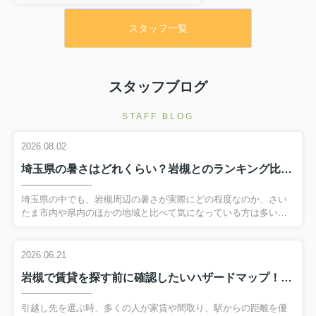
スタッフ一覧
スタッフブログ
STAFF BLOG
2026.08.02
埼玉県の暑さはどれくらい？岩槻とのランキング比較で特徴を解説
埼玉県の中でも、岩槻周辺の暑さが実際にどの程度なのか、さい
たま市内や県内のほかの地域と比べて気になっている方は多いの
ではないでしょうか。同じ県内でも、内陸ならではの気候や都市
化の進み具合、周辺の地形などによって、体感する暑さや暮らし
やすさは少しずつ変わります。そこで本記事では、気象庁の観測
2026.06.21
データや暑さ指数などの指標を踏まえながら、埼玉県内の暑さラ
岩槻で賃貸を探す前に確認したいハザードマップ！安心して暮らすための災害リスク対策
ンキングの大まかな位置づけと、岩槻エリアの特徴をわかりやす
く整理していきます。通勤や通学、日々の買い物など、これから
の暮らしを具体的に思い浮かべながら読み進めていただくこと
引越し先を選ぶ時、多くの人が家賃や間取り、駅からの距離を優