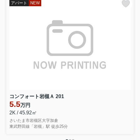
アパート
NEW
付けてます）
詳細は下記URLをご覧ください
↓ ↓ ↓
【アットホーム】松戸市 千駄堀（常盤平
駅） 住宅用地[6989044015]松戸市の土地｜
売地・宅地・分譲地など土地の購入情報
コンフォート岩槻Ａ 201
5.5
万円
2K / 45.92㎡
さいたま市岩槻区大字加倉
東武野田線「岩槻」駅 徒歩25分