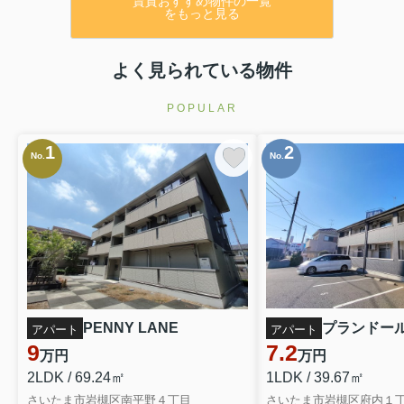
賃貸おすすめ物件の一覧
をもっと見る
よく見られている物件
POPULAR
1
2
No.
No.
PENNY LANE
プランドー
アパート
アパート
9
7.2
万円
万円
2LDK / 69.24㎡
1LDK / 39.67㎡
さいたま市岩槻区南平野４丁目
さいたま市岩槻区府内１