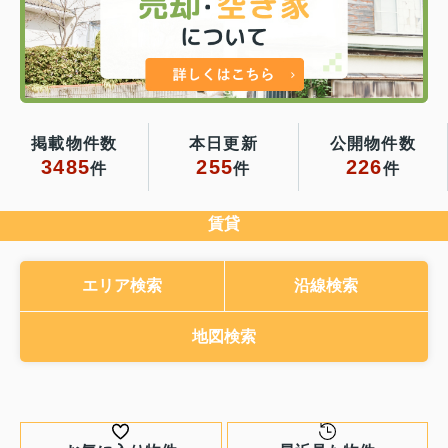
掲載物件数
本日更新
公開物件数
3485
255
226
件
件
件
賃貸
エリア検索
沿線検索
地図検索