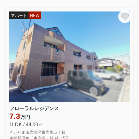
2,780万円！！
アパート
NEW
詳細はお問合せ下さい！！
【アットホーム】さいたま市岩槻区 城南５
丁目（岩槻駅） 2階建 ４ＳＬＤＫ
[6991378020]さいたま市岩槻区の一戸建て
（提供元：Ｒｅｓｉｄｅ岩槻本店 (株)アイ
シン）｜一軒家・家の購入
フローラルレジデンス
2026.07.10
7.3
万円
★弊社専任物件★
1LDK / 44.00㎡
さいたま市岩槻区東岩槻５丁目
東武野田線「東岩槻」駅 徒歩5分