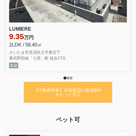
【アットホーム】さいたま市岩槻区 大字黒
谷（岩槻駅） 2階建 ４ＬＤＫ[6991426082]
さいたま市岩槻区の一戸建て（提供元：Ｒ
LUMIERE
ｅｓｉｄｅ岩槻本店 (株)アイシン）｜一軒
9.35
万円
家・家の購入
2LDK / 58.40㎡
さいたま市見沼区大字東宮下
東武野田線「七里」駅 徒歩17分
2026.01.12
新築
★松戸市千駄堀売地情報★
【不動産特集】岩槻周辺の築浅物件
住環境良好な地域です♪
をもっと見る
玄関開けてすぐに大型公園♪
徒歩圏内に商業施設充実♪
車で4分の立地に大型ショッピングモール♪
ペット可
価格：2680万円（条件交渉も受