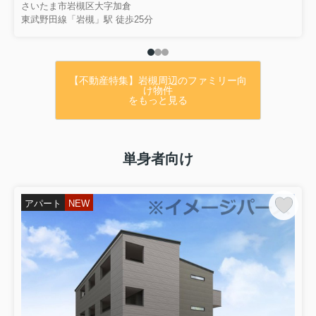
さいたま市岩槻区大字加倉
東武野田線「岩槻」駅 徒歩25分
・上層階角部屋
・ペット飼育相談可
・水回りリフォーム履歴あり
【不動産特集】岩槻周辺のファミリー向
け物件
をもっと見る
★お気軽にお問合せ下さい★
詳細は ↓ ↓ ↓
単身者向け
【アットホーム】さいたま市浦
アパート
NEW
和区 常盤３丁目（北浦和駅） 11
階 ３ＬＤＫ[6991589422]さいた
ま市浦和区のマンション｜マン
ション購入の情報