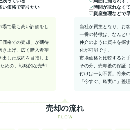
だ残っている
周囲に知られず
高い価格で売りたい
時間が取れなく
資産整理などで
市場で最も高い評価をし
当社が買主となり、お
一番の特徴は、なんと
正価格での売却」が期待
仲介のように買主を探
磨き上げ、広く購入希望
化が可能です。
き出した成約を目指しま
市場価格と比較すると
のための、戦略的な売却
その分、売却後の保証
付けは一切不要。将来
「今すぐ、確実に」整
売却の流れ
FLOW