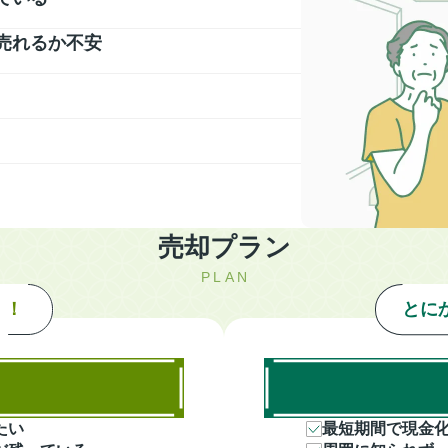
売れるか不安
売却プラン
PLAN
く！
とに
たい
最短期間で現金