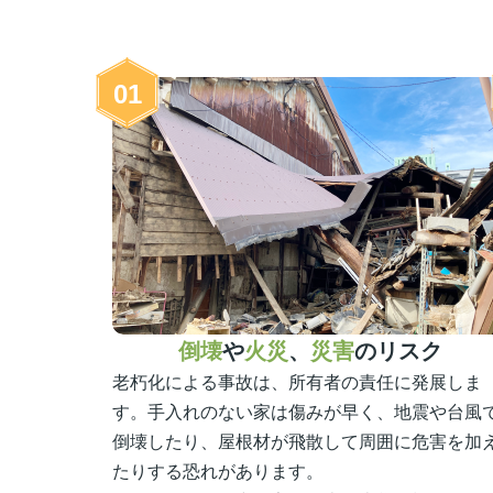
01
倒壊
や
火災
、
災害
のリスク
老朽化による事故は、所有者の責任に発展しま
す。手入れのない家は傷みが早く、地震や台風
倒壊したり、屋根材が飛散して周囲に危害を加
たりする恐れがあります。