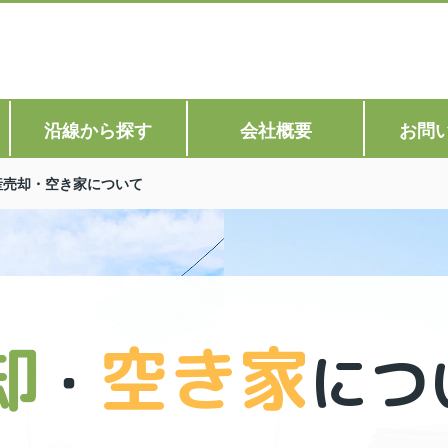
沿線から探す
会社概要
お問
産売却・空き家について
却
空き家
・
につ