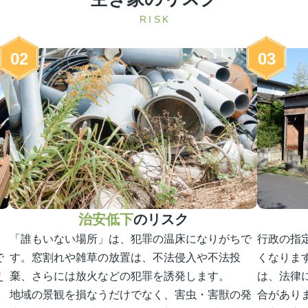
RISK
02
03
治安低下
のリスク
「誰もいない場所」は、犯罪の温床になりがちで
行政の指
で
す。窓割れや雑草の放置は、不法侵入や不法投
くなりま
え
棄、さらには放火などの犯罪を誘発します。
は、法律
地域の景観を損なうだけでなく、害虫・害獣の発
合があり