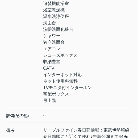
追焚機能浴室
浴室乾燥機
温水洗浄便座
洗面台
洗髪洗面化粧台
シャワー
独立洗面台
エアコン
シューズボックス
収納豊富
CATV
インターネット対応
ネット使用料無料
TVモニタ付インターホン
宅配ボックス
最上階
-
設備(その他)
リーブルファイン春日部樋堀：東武伊勢崎線
備考
春日部駅にも近くて便利♪牛島公園まで449m