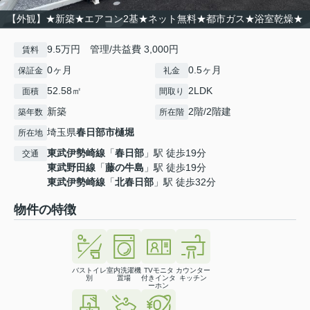
【外観】★新築★エアコン2基★ネット無料★都市ガス★浴室乾燥★
9.5万円 管理/共益費 3,000円
賃料
0ヶ月
0.5ヶ月
保証金
礼金
52.58㎡
2LDK
面積
間取り
新築
2階/2階建
築年数
所在階
埼玉県
春日部市
樋堀
所在地
東武伊勢崎線
「
春日部
」駅 徒歩19分
交通
東武野田線
「
藤の牛島
」駅 徒歩19分
東武伊勢崎線
「
北春日部
」駅 徒歩32分
物件の特徴
バストイレ
室内洗濯機
TVモニタ
カウンター
別
置場
付きインタ
キッチン
ーホン