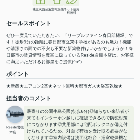
独立洗面台
浴室乾燥機
ネット使用
料無料
セールスポイント
ぜひ一度見ていただきたい、「リーブルファイン春日部樋堀」で
す！徒歩9分の距離に春日部市立東中学校があるのも魅力！機能
や清潔さの面での不安も不要な新築物件はいかがでしょうか！春
日部市の賃貸情報を豊富に扱っているReside岩槻本店は、お客様
に満足いただけるお部屋をご提供(^o^)
ポイント
★新築★エアコン2基★ネット無料★都市ガス★浴室乾燥★
担当者のコメント
最寄りの公園牛島公園(徒歩6分)◎知らない来訪者が
来てもインターホン越しに確認できるので防犯対策
につながります◎共用部には宅配ボックスが備え付
Reside岩槻
けられているため、対面で荷物を受け取る必要がな
本店
くなります◎室内設備は洗面化粧台・浴室乾燥機な