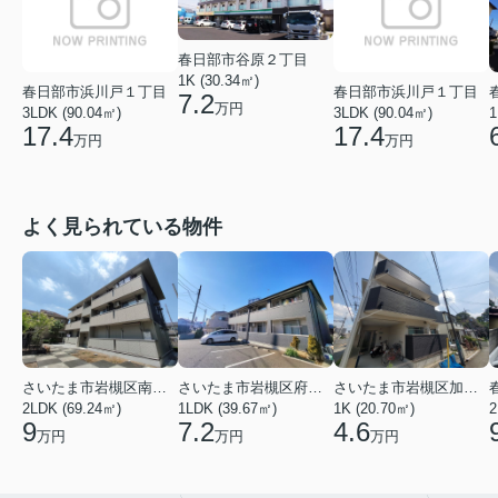
春日部市谷原２丁目
1K (30.34㎡)
春日部市浜川戸１丁目
春日部市浜川戸１丁目
7.2
万円
3LDK (90.04㎡)
3LDK (90.04㎡)
1
17.4
17.4
万円
万円
よく見られている物件
さいたま市岩槻区南平野４丁目
さいたま市岩槻区府内１丁目
さいたま市岩槻区加倉１丁目
2LDK (69.24㎡)
1LDK (39.67㎡)
1K (20.70㎡)
2
9
7.2
4.6
万円
万円
万円