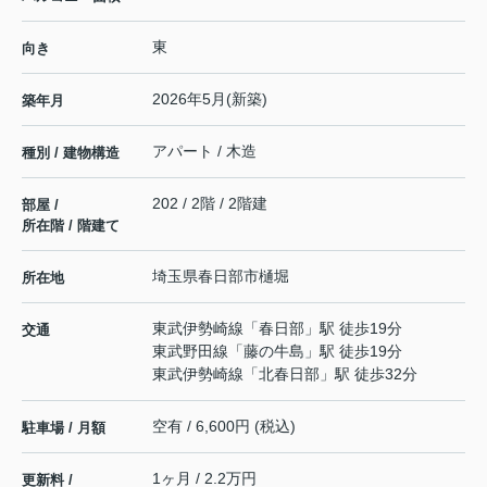
東
向き
2026年5月(新築)
築年月
アパート / 木造
種別 / 建物構造
202 / 2階 / 2階建
部屋 /
所在階 / 階建て
埼玉県
春日部市
樋堀
所在地
東武伊勢崎線
「
春日部
」駅 徒歩19分
交通
東武野田線
「
藤の牛島
」駅 徒歩19分
東武伊勢崎線
「
北春日部
」駅 徒歩32分
空有 / 6,600円 (税込)
駐車場 / 月額
1ヶ月 / 2.2万円
更新料 /