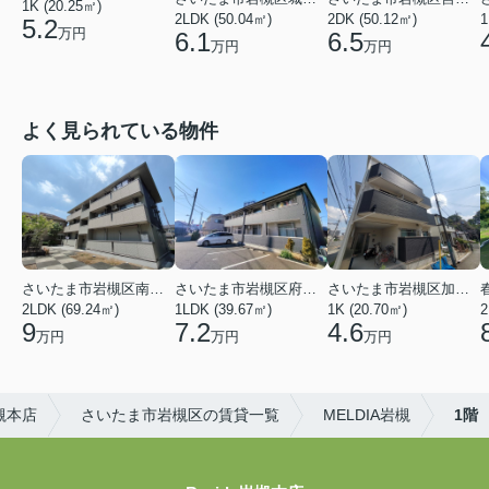
1K (20.25㎡)
2LDK (50.04㎡)
2DK (50.12㎡)
1
5.2
万円
6.1
6.5
万円
万円
よく見られている物件
さいたま市岩槻区南平野４丁目
さいたま市岩槻区府内１丁目
さいたま市岩槻区加倉１丁目
2LDK (69.24㎡)
1LDK (39.67㎡)
1K (20.70㎡)
2
9
7.2
4.6
万円
万円
万円
槻本店
さいたま市岩槻区の賃貸一覧
MELDIA岩槻
1階