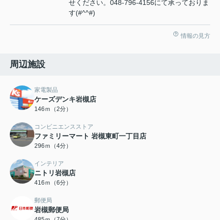
せください。048-796-4156にて承っておりま
す(#^^#)
情報の見方
周辺施設
家電製品
ケーズデンキ岩槻店
146ｍ（2分）
コンビニエンスストア
ファミリーマート 岩槻東町一丁目店
296ｍ（4分）
インテリア
ニトリ岩槻店
416ｍ（6分）
郵便局
岩槻郵便局
485ｍ（7分）