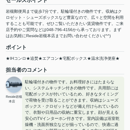
セールスポイント
岩槻郵便局まで徒歩7分です。駐輪場付きの物件です。収納はク
ロゼット・シューズボックスなど豊富なので、広々と空間を利用
することも可能です。ぜひご覧いただきたい賃貸物件です。ご来
店予約やご質問などは048-796-4156から承っております。まず
はお気軽にReside岩槻本店までお問い合わせください(^^)
ポイント
★IHコンロ★追焚★エアコン★宅配ボックス★温水洗浄便座★
担当者のコメント
駐輪場付きの物件です。お料理好きにはたまらな
い、システムキッチン付きの物件です。共用部には
宅配ボックスが付いているため、好きなタイミング
Reside岩槻
で荷物を受け取ることができます。収納はシューズ
本店
ボックス・クロゼットなどが備え付けられているの
で、衣類や日用品の収納に重宝します。顔が見える
安心のTVインターホン付きです。室内設備は浴室乾
燥機・洗面所独立などが揃っているので、快適に過