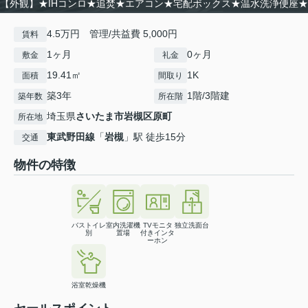
【外観】★IHコンロ★追焚★エアコン★宅配ボックス★温水洗浄便座★
4.5万円 管理/共益費 5,000円
賃料
1ヶ月
0ヶ月
敷金
礼金
19.41㎡
1K
面積
間取り
築3年
1階/3階建
築年数
所在階
埼玉県
さいたま市岩槻区
原町
所在地
東武野田線
「
岩槻
」駅 徒歩15分
交通
物件の特徴
バストイレ
室内洗濯機
TVモニタ
独立洗面台
別
置場
付きインタ
ーホン
浴室乾燥機