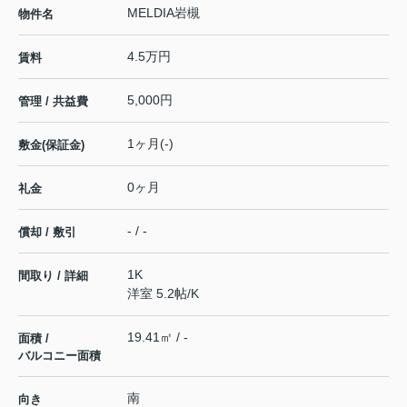
MELDIA岩槻
物件名
4.5万円
賃料
5,000円
管理 / 共益費
1ヶ月(-)
敷金(保証金)
0ヶ月
礼金
- / -
償却 / 敷引
1K
間取り / 詳細
洋室 5.2帖
/
K
19.41㎡ / -
面積 /
バルコニー面積
南
向き