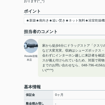
おります(^_^)
ポイント
★新築★南向き★追い焚き★ネット無料★浴室乾燥機
担当者のコメント
家から徒歩6分にドラッグストア「クスリ
など大変充実。収納はシューズボックス・
会わずにインターホン越しに来訪者を確認
Reside岩槻
本店
スが備え付けられているため、対面で荷物を
までのお問い合わせなら、048-796-4
い(*^^*)
基本情報
0ヶ月
保証金
敷金積み増し
-