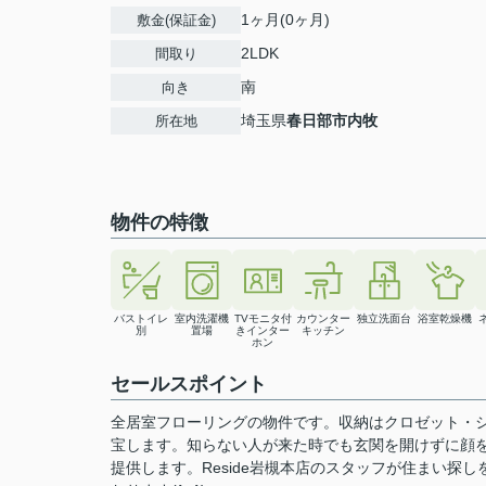
1ヶ月(0ヶ月)
敷金(保証金)
2LDK
間取り
南
向き
埼玉県
春日部市
内牧
所在地
物件の特徴
バストイレ
室内洗濯機
TVモニタ付
カウンター
独立洗面台
浴室乾燥機
別
置場
きインター
キッチン
ホン
セールスポイント
全居室フローリングの物件です。収納はクロゼット・
宝します。知らない人が来た時でも玄関を開けずに顔
提供します。Reside岩槻本店のスタッフが住まい探しを