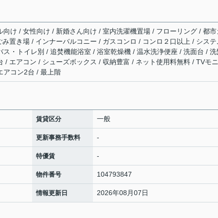
ル向け / 女性向け / 新婚さん向け / 室内洗濯機置場 / フローリング / 都
地内ごみ置き場 / インナーバルコニー / ガスコンロ / コンロ２口以上 / シス
バス・トイレ別 / 追焚機能浴室 / 浴室乾燥機 / 温水洗浄便座 / 洗面台 / 
 / エアコン / シューズボックス / 収納豊富 / ネット使用料無料 / TVモ
エアコン2台 / 最上階
一般
賃貸区分
-
更新事務手数料
-
特優賃
104793847
物件番号
2026年08月07日
情報更新日