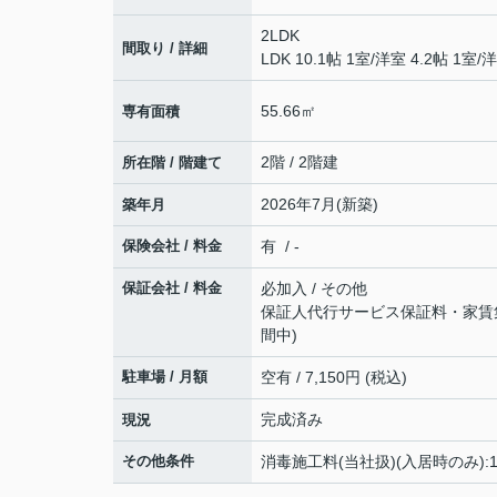
2LDK
間取り / 詳細
LDK 10.1帖 1室
/
洋室 4.2帖 1室
/
洋
55.66㎡
専有面積
2階 / 2階建
所在階 / 階建て
2026年7月(新築)
築年月
保険会社 / 料金
有 / -
保証会社 / 料金
必加入 / その他
保証人代行サービス保証料・家賃集金
間中)
駐車場 / 月額
空有 / 7,150円 (税込)
完成済み
現況
その他条件
消毒施工料(当社扱)(入居時のみ):1万