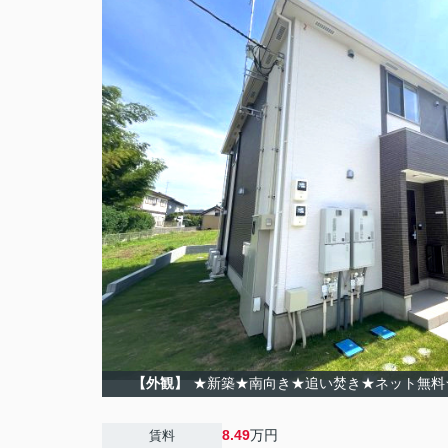
【外観】
★新築★南向き★追い焚き★ネット無料
8.49
万円
賃料