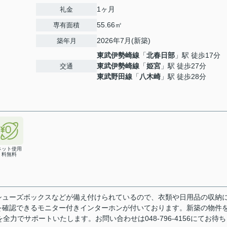
1ヶ月
礼金
55.66㎡
専有面積
2026年7月(新築)
築年月
東武伊勢崎線
「
北春日部
」駅 徒歩17分
東武伊勢崎線
「
姫宮
」駅 徒歩27分
交通
東武野田線
「
八木崎
」駅 徒歩28分
ネット使用
料無料
シューズボックスなどが備え付けられているので、衣類や日用品の収納
を確認できるモニター付きインターホンが付いております。新築の物件
全力でサポートいたします。お問い合わせは048-796-4156にてお待