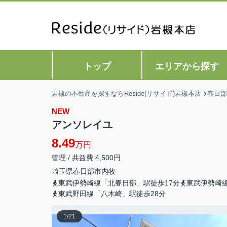
トップ
エリアから探す
岩槻の不動産を探すならReside(リサイド)岩槻本店
春日部
NEW
アンソレイユ
8.49
万円
管理 / 共益費 4,500円
埼玉県
春日部市
内牧
東武伊勢崎線「北春日部」駅徒歩17分
東武伊勢崎線
東武野田線「八木崎」駅徒歩28分
1
/
21