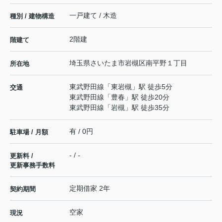
一戸建て / 木造
種別 / 建物構造
2階建
階建て
埼玉県
さいたま市岩槻区
南平野
１丁目
所在地
東武野田線
「
東岩槻
」駅 徒歩5分
交通
東武野田線
「
豊春
」駅 徒歩20分
東武野田線
「
岩槻
」駅 徒歩35分
有 / 0円
駐車場 / 月額
- / -
更新料 /
更新事務手数料
定期借家 2年
契約期間
空家
現況