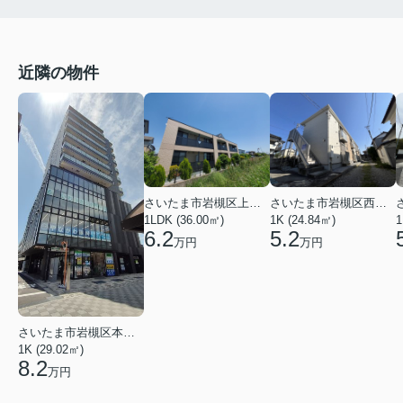
近隣の物件
さいたま市岩槻区上里１丁目
さいたま市岩槻区西町５丁目
1LDK (36.00㎡)
1K (24.84㎡)
1
6.2
5.2
万円
万円
さいたま市岩槻区本町１丁目
1K (29.02㎡)
8.2
万円