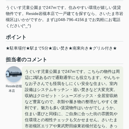
うぐいす児童公園まで247mです。住みやすい環境が嬉しい賃貸
物件です。Reside岩槻本店で一戸建てを探すなら、さいたま市岩
槻区はいかがですか。まずは048-796-4156までお気軽にお電話
ください(^_^)
ポイント
★駐車場付★駅まで5分★追い焚き★南東向き★グリル付き★
担当者のコメント
うぐいす児童公園まで247mです。こちらの物件は周
辺に2駅あるので通勤通学にも役立ちます。やんちゃ
なお子さんでも怪我をしにくい安全な住まい。室内
Reside岩槻
設備はシステムキッチン・追い焚きなど大変充実。
本店
収納はクロゼット・シューズボックス・全居室収納
など豊富なので、衣類や履き物の整理がしやすく便
利です。魅力も多い賃貸物件はいかがでしょうか。
住まい選びと同様に、ご自身に合った街の雰囲気や
住環境との相性チェックも欠かせません。さいたま
市岩槻区エリアや東武野田線東岩槻付近なら、きっ