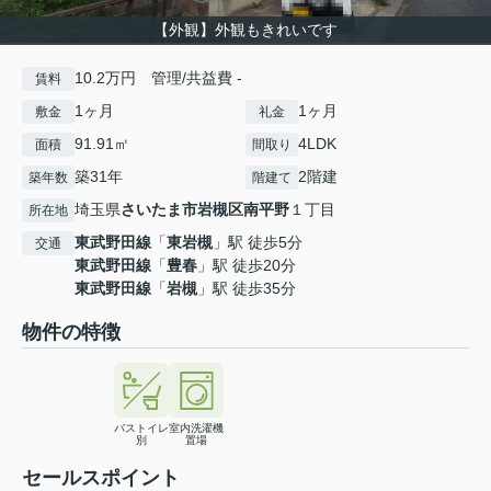
【外観】外観もきれいです
10.2万円 管理/共益費 -
賃料
1ヶ月
1ヶ月
敷金
礼金
91.91㎡
4LDK
面積
間取り
築31年
2階建
築年数
階建て
埼玉県
さいたま市岩槻区
南平野
１丁目
所在地
東武野田線
「
東岩槻
」駅 徒歩5分
交通
東武野田線
「
豊春
」駅 徒歩20分
東武野田線
「
岩槻
」駅 徒歩35分
物件の特徴
バストイレ
室内洗濯機
別
置場
セールスポイント