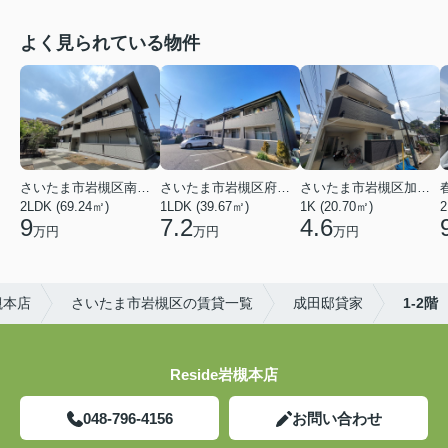
よく見られている物件
さいたま市岩槻区南平野４丁目
さいたま市岩槻区府内１丁目
さいたま市岩槻区加倉１丁目
2LDK (69.24㎡)
1LDK (39.67㎡)
1K (20.70㎡)
2
9
7.2
4.6
万円
万円
万円
槻本店
さいたま市岩槻区の賃貸一覧
成田邸貸家
1-2階
Reside岩槻本店
048-796-4156
お問い合わせ