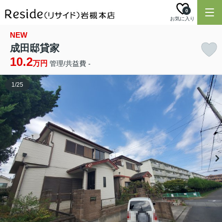
0
お気に入り
NEW
成田邸貸家
10.2
万円
管理/共益費 -
1
/
25