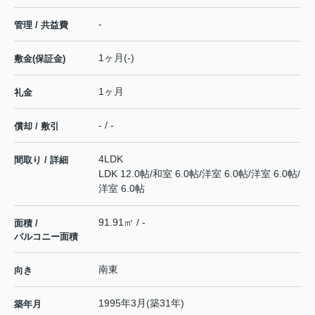
-
管理 / 共益費
1ヶ月(-)
敷金(保証金)
1ヶ月
礼金
- / -
償却 / 敷引
4LDK
間取り / 詳細
LDK 12.0帖
/
和室 6.0帖
/
洋室 6.0帖
/
洋室 6.0帖
/
洋室 6.0帖
91.91㎡ / -
面積 /
バルコニー面積
南東
向き
1995年3月(築31年)
築年月