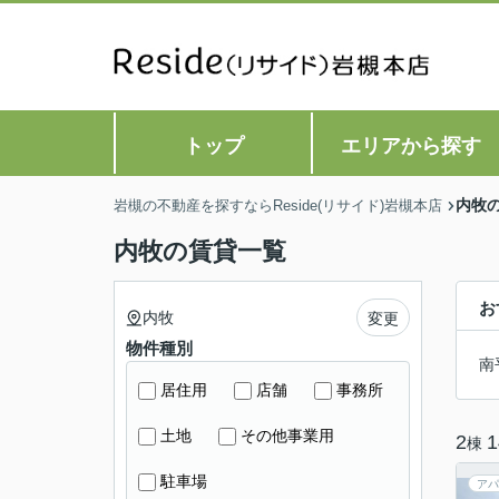
トップ
エリアから探す
内牧
岩槻の不動産を探すならReside(リサイド)岩槻本店
内牧の賃貸一覧
お
内牧
変更
物件種別
南
居住用
店舗
事務所
土地
その他事業用
2
1
棟
駐車場
アパ