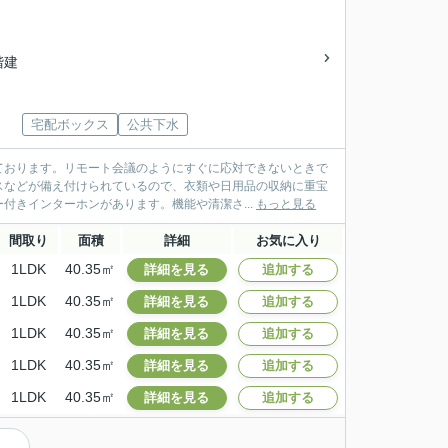
2階建
宅配ボックス
公共下水
ております。リモート会議のようにすぐに応対できないときで
スなどが備え付けられているので、衣類や日用品の収納に重宝
付きインターホンがあります。機能や清潔さ...
もっと見る
間取り
面積
詳細
お気に入り
1LDK
40.35㎡
詳細を見る
追加する
1LDK
40.35㎡
詳細を見る
追加する
1LDK
40.35㎡
詳細を見る
追加する
1LDK
40.35㎡
詳細を見る
追加する
1LDK
40.35㎡
詳細を見る
追加する