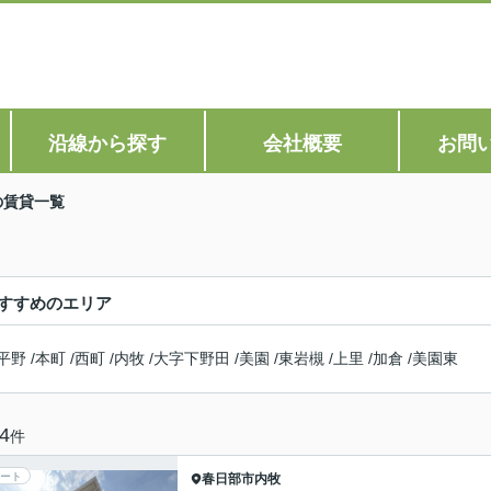
沿線から探す
会社概要
お問
の賃貸一覧
すすめのエリア
平野
/
本町
/
西町
/
内牧
/
大字下野田
/
美園
/
東岩槻
/
上里
/
加倉
/
美園東
4
件
ート
春日部市
内牧