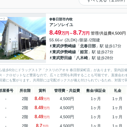
すべて見る（全10件
ート
春日部市
内牧
アンソレイユ
8.49
8.7
万円～
万円
管理/共益費4,500円
55.66㎡ (2LDK) /新築 /2階建
東武伊勢崎線
「
北春日部
」駅 徒歩17分
東武伊勢崎線
「
姫宮
」駅 徒歩27分
東武野田線
「
八木崎
」駅 徒歩28分
ら徒歩6分にドラッグストア「クスリのアオキ 春日部栄町店」があります。室内設
ス・クロゼットなど豊富なので、広々と空間を利用することも可能です。直接会わ
回避にも繋がります。共用部には宅配ボックスが備え付けられているため、対面で荷
部屋番号
所在階
賃料
管理費・共益費
敷金/保証金
礼金
8.49
-
2階
4,500円
1ヶ月
1ヶ月
万円
8.49
-
2階
4,500円
1ヶ月
1ヶ月
万円
8.49
-
2階
4,500円
1ヶ月
1ヶ月
万円
8.7
-
2階
4,500円
1ヶ月
1ヶ月
万円