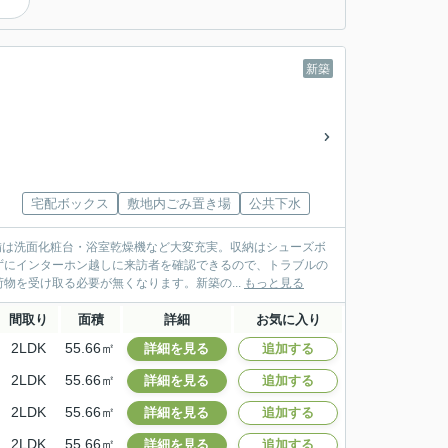
）
新築
宅配ボックス
敷地内ごみ置き場
公共下水
備は洗面化粧台・浴室乾燥機など大変充実。収納はシューズボ
ずにインターホン越しに来訪者を確認できるので、トラブルの
物を受け取る必要が無くなります。新築の...
もっと見る
間取り
面積
詳細
お気に入り
2LDK
55.66㎡
詳細を見る
追加する
2LDK
55.66㎡
詳細を見る
追加する
2LDK
55.66㎡
詳細を見る
追加する
2LDK
55.66㎡
詳細を見る
追加する