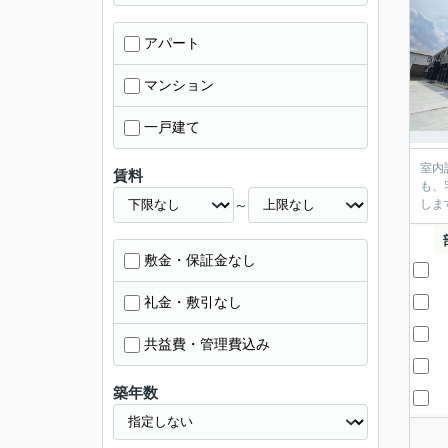
アパート
マンション
一戸建て
室内
賃料
も、
～
しま
敷金・保証金なし
礼金・敷引なし
共益費・管理費込み
築年数