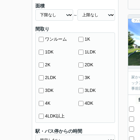
面積
～
アパ
間取り
ワンルーム
1K
1DK
1LDK
2K
2DK
2LDK
3K
家か
ック
事前
3DK
3LDK
4K
4DK
4LDK以上
駅・バス停からの時間