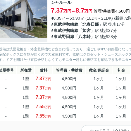
シャルール
7.37
8.7
万円～
万円
管理/共益費4,500円
40.35㎡～53.90㎡ (1LDK～2LDK) /新築 /
東武伊勢崎線
「
北春日部
」駅 徒歩17分
東武伊勢崎線
「
姫宮
」駅 徒歩27分
東武野田線
「
八木崎
」駅 徒歩28分
設備は洗面化粧台・浴室乾燥機など豊富に揃っており、過ごしやすいお部屋になっ
宅配ボックスに荷物が届くので大変便利です。収納はクロゼット・シューズボック
す。ドアを開けたり直接会話しなくてもモニター越しに来訪者を確認できるモニター
部屋番号
所在階
賃料
管理費・共益費
敷金/保証金
礼金
7.37
-
1階
4,500円
1ヶ月
1ヶ月
万円
7.37
-
1階
4,500円
1ヶ月
1ヶ月
万円
7.37
-
1階
4,500円
1ヶ月
1ヶ月
万円
7.55
-
1階
4,500円
1ヶ月
1ヶ月
万円
7.55
-
1階
4,500円
1ヶ月
1ヶ月
万円