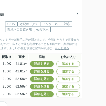
5階建
CATV
宅配ボックス
インターネット対応
敷地内ごみ置き場
公共下水
ボタンを押せば相手の声が聞けるので、会話したうえで直接会う
富なので、広々と空間を利用することも可能です。共用部には
す。新しい外観と快適な室内が満足な...
もっと見る
間取り
面積
詳細
お気に入り
1LDK
41.81㎡
詳細を見る
追加する
1LDK
41.81㎡
詳細を見る
追加する
2LDK
52.58㎡
詳細を見る
追加する
2LDK
52.58㎡
詳細を見る
追加する
2LDK
52.58㎡
詳細を見る
追加する