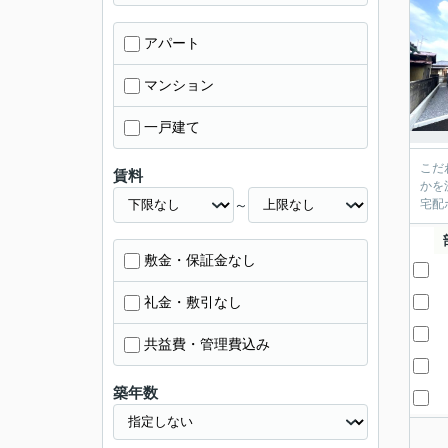
アパート
マンション
一戸建て
こだ
賃料
かを
～
宅配
敷金・保証金なし
礼金・敷引なし
共益費・管理費込み
築年数