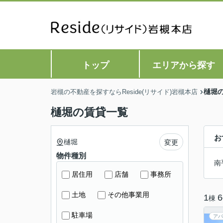
トップ
エリアから探す
樋堀
岩槻の不動産を探すならReside(リサイド)岩槻本店
樋堀の賃貸一覧
お
樋堀
変更
物件種別
南
居住用
店舗
事務所
土地
その他事業用
1
6
棟
駐車場
アパ