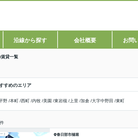
沿線から探す
会社概要
お問
の賃貸一覧
すすめのエリア
平野
/
本町
/
西町
/
内牧
/
美園
/
東岩槻
/
上里
/
加倉
/
大字中野田
/
東町
件
ート
春日部市
樋堀