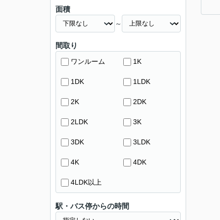
面積
～
間取り
ワンルーム
1K
1DK
1LDK
2K
2DK
2LDK
3K
3DK
3LDK
4K
4DK
4LDK以上
駅・バス停からの時間