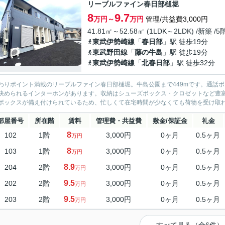
リーブルファイン春日部樋堀
8
9.7
万円～
万円
管理/共益費3,000円
41.81㎡～52.58㎡ (1LDK～2LDK) /新築 /
東武伊勢崎線
「
春日部
」駅 徒歩19分
東武野田線
「
藤の牛島
」駅 徒歩19分
東武伊勢崎線
「
北春日部
」駅 徒歩32分
わりポイント満載のリーブルファイン春日部樋堀。牛島公園まで449mです。通話
決められるインターホンがあります。収納はシューズボックス・クロゼットなど豊
ボックスが備え付けられているため、忙しくて在宅時間が少なくても荷物を受け取れま
部屋番号
所在階
賃料
管理費・共益費
敷金/保証金
礼金
8
102
1階
3,000円
0ヶ月
0.5ヶ月
万円
8
103
1階
3,000円
0ヶ月
0.5ヶ月
万円
8.9
204
2階
3,000円
0ヶ月
0.5ヶ月
万円
9.5
202
2階
3,000円
0ヶ月
0.5ヶ月
万円
9.5
203
2階
3,000円
0ヶ月
0.5ヶ月
万円