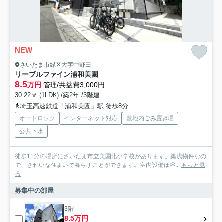
NEW
さいたま市緑区大字中野田
リーブルファイン浦和美園
8.5
万円
管理/共益費3,000円
30.22㎡ (1LDK) /築2年 /3階建
埼玉高速鉄道「浦和美園」駅 徒歩8分
オートロック
インターネット対応
敷地内ごみ置き場
公共下水
徒歩11分の場所にさいたま市立美園北小学校があります。築浅物件なの
で、きれいな住まいで暮らすことができます。室内設備は浴...
もっと見
る
募集中の部屋
3階
8.5万円