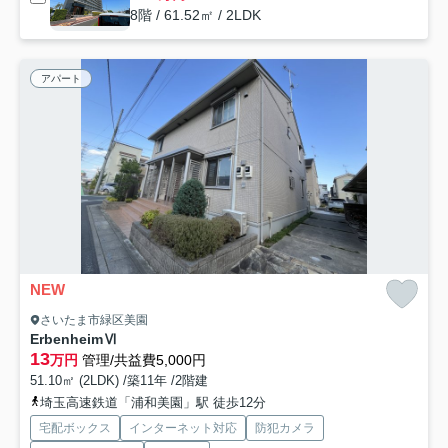
8階 / 61.52㎡ / 2LDK
アパート
NEW
さいたま市緑区美園
ErbenheimⅥ
13
万円
管理/共益費5,000円
51.10㎡ (2LDK) /築11年 /2階建
埼玉高速鉄道「浦和美園」駅 徒歩12分
宅配ボックス
インターネット対応
防犯カメラ