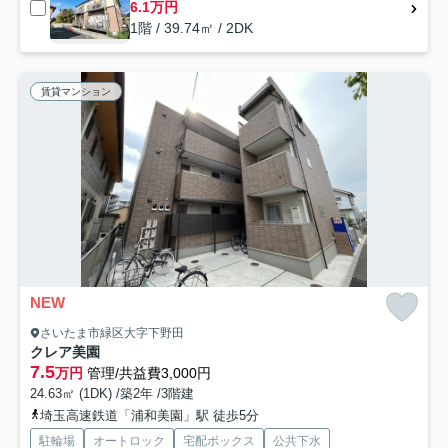
6.1万円
1階 / 39.74㎡ / 2DK
賃貸マンション
NEW
さいたま市緑区大字下野田
クレア美園
7.5
万円
管理/共益費3,000円
24.63㎡ (1DK) /築2年 /3階建
埼玉高速鉄道「浦和美園」駅 徒歩5分
駐輪場
オートロック
宅配ボックス
公共下水