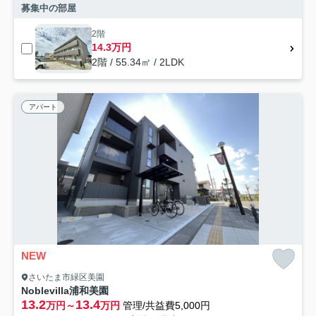
募集中の部屋
2階
14.3万円
2階 / 55.34㎡ / 2LDK
アパート
NEW
さいたま市緑区美園
Noblevilla浦和美園
13.2
13.4
万円～
万円
管理/共益費5,000円