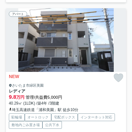
アパート
NEW
さいたま市緑区美園
レディア
9.8
万円
管理/共益費5,000円
40.29㎡ (1LDK) /築4年 /3階建
埼玉高速鉄道「浦和美園」駅 徒歩10分
駐輪場
オートロック
宅配ボックス
インターネット対応
敷地内ごみ置き場
公共下水