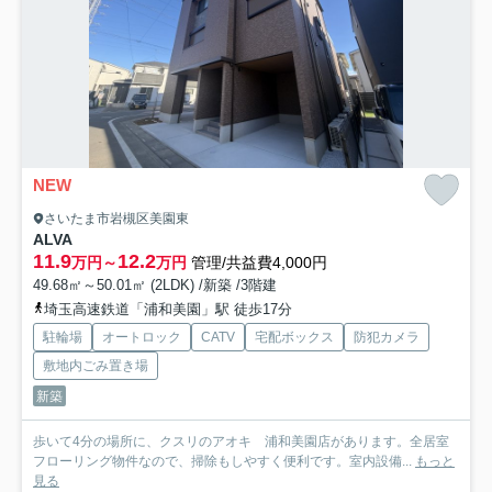
NEW
さいたま市岩槻区美園東
ALVA
11.9
12.2
万円～
万円
管理/共益費4,000円
49.68㎡～50.01㎡ (2LDK) /新築 /3階建
埼玉高速鉄道「浦和美園」駅 徒歩17分
駐輪場
オートロック
CATV
宅配ボックス
防犯カメラ
敷地内ごみ置き場
新築
歩いて4分の場所に、クスリのアオキ 浦和美園店があります。全居室
フローリング物件なので、掃除もしやすく便利です。室内設備...
もっと
見る