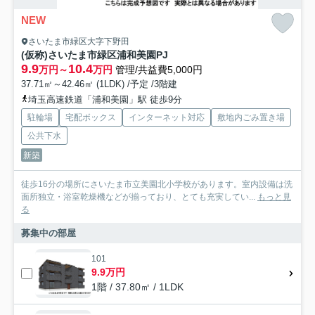
NEW
さいたま市緑区大字下野田
(仮称)さいたま市緑区浦和美園PJ
9.9
10.4
万円～
万円
管理/共益費5,000円
37.71㎡～42.46㎡ (1LDK) /予定 /3階建
埼玉高速鉄道「浦和美園」駅 徒歩9分
駐輪場
宅配ボックス
インターネット対応
敷地内ごみ置き場
公共下水
新築
徒歩16分の場所にさいたま市立美園北小学校があります。室内設備は洗
面所独立・浴室乾燥機などが揃っており、とても充実してい...
もっと見
る
募集中の部屋
101
9.9万円
1階 / 37.80㎡ / 1LDK