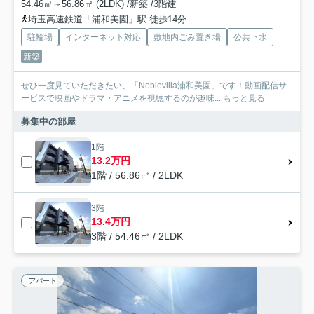
54.46㎡～56.86㎡ (2LDK) /新築 /3階建
埼玉高速鉄道「浦和美園」駅 徒歩14分
駐輪場
インターネット対応
敷地内ごみ置き場
公共下水
新築
ぜひ一度見ていただきたい、「Noblevilla浦和美園」です！動画配信サ
ービスで映画やドラマ・アニメを視聴するのが趣味...
もっと見る
募集中の部屋
1階
13.2万円
1階 / 56.86㎡ / 2LDK
3階
13.4万円
3階 / 54.46㎡ / 2LDK
アパート