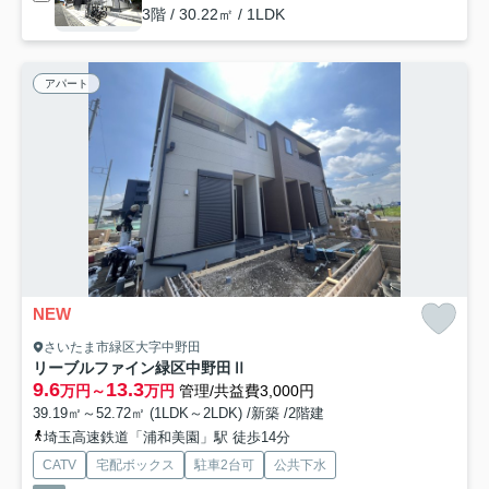
3階 / 30.22㎡ / 1LDK
アパート
NEW
さいたま市緑区大字中野田
リーブルファイン緑区中野田Ⅱ
9.6
13.3
万円～
万円
管理/共益費3,000円
39.19㎡～52.72㎡ (1LDK～2LDK) /新築 /2階建
埼玉高速鉄道「浦和美園」駅 徒歩14分
CATV
宅配ボックス
駐車2台可
公共下水