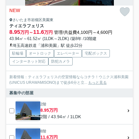
NEW
さいたま市岩槻区美園東
ティエラフェリス
8.95
11.6
万円～
万円
管理/共益費4,100円～4,600円
43.94㎡～61.52㎡ (1LDK～2LDK) /築8年 /10階建
埼玉高速鉄道「浦和美園」駅 徒歩22分
駐輪場
オートロック
エレベーター
宅配ボックス
インターネット対応
防犯カメラ
新着情報：ティエラフェリスの空室情報ならコチラ！ウニクス浦和美園
(UNICUS URAWAMISONO)まで徒歩6分と立...
もっと見る
募集中の部屋
2階
8.95万円
2階 / 43.94㎡ / 1LDK
8階
11.6万円