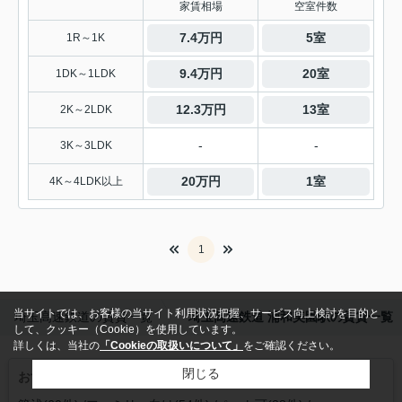
家賃相場
空室件数
7.4万円
5室
1R～1K
9.4万円
20室
1DK～1LDK
12.3万円
13室
2K～2LDK
-
-
3K～3LDK
20万円
1室
4K～4LDK以上
1
当サイトでは、お客様の当サイト利用状況把握、サービス向上検討を目的と
埼玉高速鉄道の賃貸一覧
埼玉高速鉄道 浦和美園駅の賃貸一覧
して、クッキー（Cookie）を使用しています。
詳しくは、当社の
「Cookieの取扱いについて」
をご確認ください。
閉じる
おすすめこだわり特集