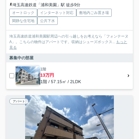
埼玉高速鉄道「浦和美園」駅 徒歩9分
オートロック
インターネット対応
敷地内ごみ置き場
閑静な住宅地
公共下水
埼玉高速鉄道浦和美園駅周辺への引っ越しをお考えなら「フォンテーヌ
A」。こちらの物件はアパートです。収納はシューズボックス...
もっと
見る
募集中の部屋
1階
13万円
1階 / 57.15㎡ / 2LDK
アパート