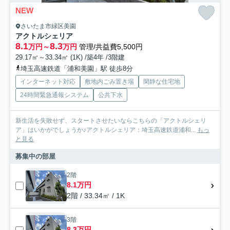
NEW
さいたま市緑区美園
アクトルシェリア
8.1
8.3
万円～
万円
管理/共益費5,500円
29.17㎡～33.34㎡ (1K) /築4年 /3階建
埼玉高速鉄道「浦和美園」駅 徒歩8分
インターネット対応
敷地内ごみ置き場
閑静な住宅地
24時間緊急通報システム
公共下水
新生活を失敗せず、スタートさせたいならこちらの「アクトルシェリ
ア」はいかがでしょうか♪アクトルシェリア：埼玉高速鉄道浦和...
もっ
と見る
募集中の部屋
2階
8.1万円
2階 / 33.34㎡ / 1K
3階
8.3万円