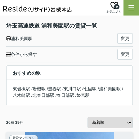
0
お気に入り
埼玉高速鉄道 浦和美園駅の賃貸一覧
浦和美園駅
変更
条件から探す
変更
おすすめの駅
東岩槻駅
/
岩槻駅
/
豊春駅
/
東川口駅
/
七里駅
/
浦和美園駅
/
八木崎駅
/
北春日部駅
/
春日部駅
/
姫宮駅
20
棟
39
件
賃貸マンション