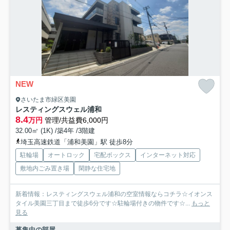
NEW
さいたま市緑区美園
レスティングスウェル浦和
8.4
万円
管理/共益費6,000円
32.00㎡ (1K) /築4年 /3階建
埼玉高速鉄道「浦和美園」駅 徒歩8分
駐輪場
オートロック
宅配ボックス
インターネット対応
敷地内ごみ置き場
閑静な住宅地
新着情報：レスティングスウェル浦和の空室情報ならコチラ☆イオンス
タイル美園三丁目まで徒歩6分です☆駐輪場付きの物件です☆...
もっと
見る
募集中の部屋