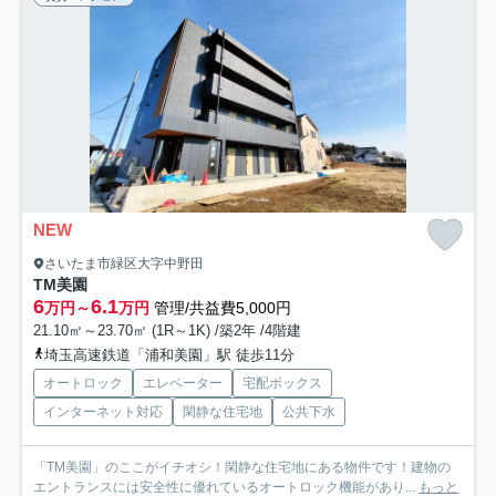
NEW
さいたま市緑区大字中野田
TM美園
6
6.1
万円～
万円
管理/共益費5,000円
21.10㎡～23.70㎡ (1R～1K) /築2年 /4階建
埼玉高速鉄道「浦和美園」駅 徒歩11分
オートロック
エレベーター
宅配ボックス
インターネット対応
閑静な住宅地
公共下水
「TM美園」のここがイチオシ！閑静な住宅地にある物件です！建物の
エントランスには安全性に優れているオートロック機能があり...
もっと