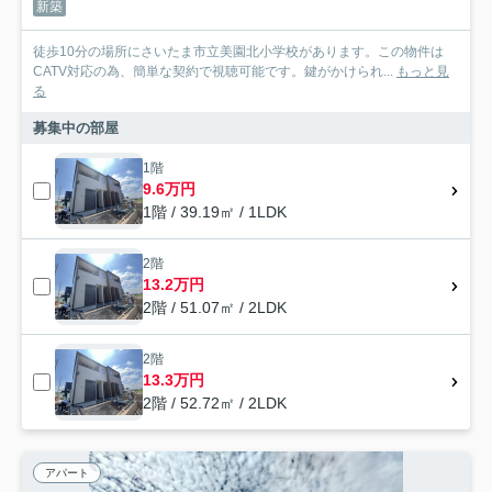
新築
徒歩10分の場所にさいたま市立美園北小学校があります。この物件は
CATV対応の為、簡単な契約で視聴可能です。鍵がかけられ...
もっと見
る
募集中の部屋
1階
9.6万円
1階 / 39.19㎡ / 1LDK
2階
13.2万円
2階 / 51.07㎡ / 2LDK
2階
13.3万円
2階 / 52.72㎡ / 2LDK
アパート