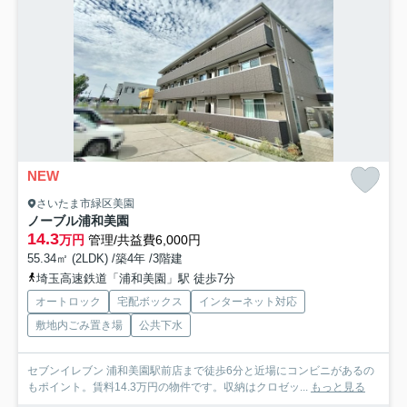
NEW
さいたま市緑区美園
ノーブル浦和美園
14.3
万円
管理/共益費6,000円
55.34㎡ (2LDK) /築4年 /3階建
埼玉高速鉄道「浦和美園」駅 徒歩7分
オートロック
宅配ボックス
インターネット対応
敷地内ごみ置き場
公共下水
セブンイレブン 浦和美園駅前店まで徒歩6分と近場にコンビニがあるの
もポイント。賃料14.3万円の物件です。収納はクロゼッ...
もっと見る