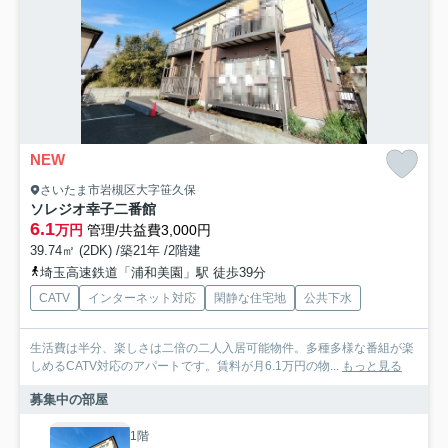
NEW
さいたま市岩槻区大字笹久保
ソレジオ幸子二番館
6.1
万円
管理/共益費3,000円
39.74㎡ (2DK) /築21年 /2階建
埼玉高速鉄道「浦和美園」駅 徒歩39分
CATV
インターネット対応
閑静な住宅地
公共下水
生活費は半分、楽しさは二倍の二人入居可能物件。多種多様な番組が楽
しめるCATV対応のアパートです。賃料が月6.1万円の物...
もっと見る
募集中の部屋
1階