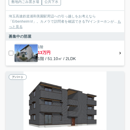
敷地内ごみ置き場
公共下水
埼玉高速鉄道浦和美園駅周辺への引っ越しをお考えなら
「ErbenheimⅥ」。カメラで訪問者を確認できるTVインターホンが...
も
っと見る
募集中の部屋
1階
13万円
1階 / 51.10㎡ / 2LDK
アパート