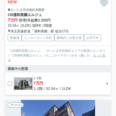
NEW
さいたま市岩槻区美園東
CB浦和美園エルジュ
7
万円
管理/共益費3,300円
32.04㎡ (1LDK) /築8年 /2階建
埼玉高速鉄道「浦和美園」駅 徒歩17分
駐輪場
インターネット対応
敷地内ごみ置き場
公共下水
「CB浦和美園エルジュ」：さいたま市岩槻区エリアの新居にピッタリ
♪「CB浦和美園エルジュ」のここがイチオシ♪お引っ越しの...
もっと見
る
募集中の部屋
1-2階
7万円
1-2階 / 32.04㎡ / 1LDK
アパート