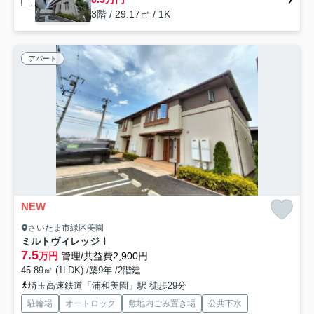
3階 / 29.17㎡ / 1K
アパート
NEW
さいたま市緑区美園
ミルトヴィレッジⅠ
7.5
万円
管理/共益費2,900円
45.89㎡ (1LDK) /築9年 /2階建
埼玉高速鉄道「浦和美園」駅 徒歩29分
駐輪場
オートロック
敷地内ごみ置き場
公共下水