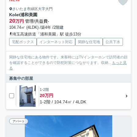
さいたま市緑区大字大門
Kolet浦和美園
20
万円
管理/共益費-
104.74㎡ (4LDK) /築4年 /2階建
埼玉高速鉄道「浦和美園」駅 徒歩13分
宅配ボックス
インターネット対応
閑静な住宅地
公共下水
閑静な住宅地にある物件です。来客時にはTVインターホンで訪問者の顔
を確認することができるので防犯対策につながります。収納...
もっと見
る
募集中の部屋
1-2階
20万円
1-2階 / 104.74㎡ / 4LDK
アパート