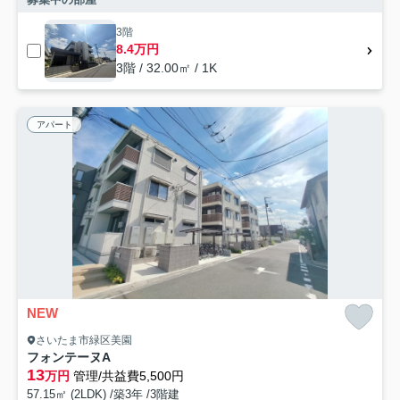
3階
8.4万円
3階 / 32.00㎡ / 1K
アパート
NEW
さいたま市緑区美園
フォンテーヌA
13
万円
管理/共益費5,500円
57.15㎡ (2LDK) /築3年 /3階建