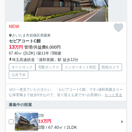
NEW
さいたま市岩槻区美園東
セピアコートC館
13
万円
管理/共益費6,000円
67.40㎡ (2LDK) /築11年 /3階建
埼玉高速鉄道「浦和美園」駅 徒歩12分
オートロック
宅配ボックス
インターネット対応
防犯カメラ
公共下水
ぜひ一度見ていただきたい、「セピアコートC館」です♪浦和美園まりー
な保育園まで徒歩5分なので、送り迎えも楽です♪お部屋の...
もっと見る
募集中の部屋
2階
13万円
2階 / 67.40㎡ / 2LDK