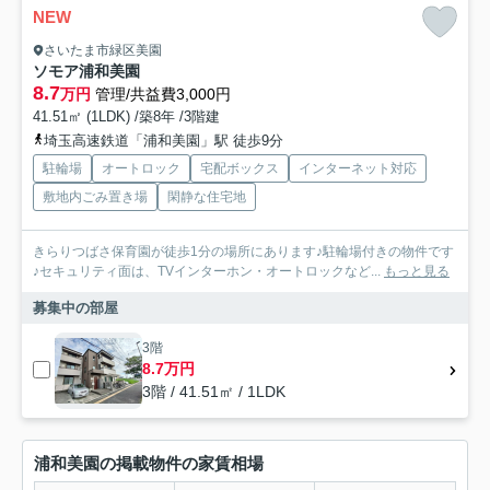
NEW
さいたま市緑区美園
ソモア浦和美園
8.7
万円
管理/共益費3,000円
41.51㎡ (1LDK) /築8年 /3階建
埼玉高速鉄道「浦和美園」駅 徒歩9分
駐輪場
オートロック
宅配ボックス
インターネット対応
敷地内ごみ置き場
閑静な住宅地
きらりつばさ保育園が徒歩1分の場所にあります♪駐輪場付きの物件です
♪セキュリティ面は、TVインターホン・オートロックなど...
もっと見る
募集中の部屋
3階
8.7万円
3階 / 41.51㎡ / 1LDK
浦和美園の掲載物件の家賃相場