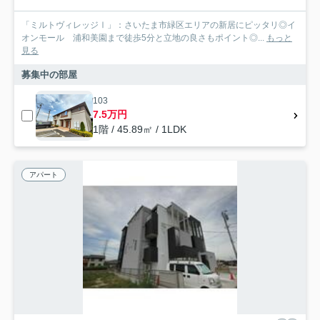
「ミルトヴィレッジⅠ」：さいたま市緑区エリアの新居にピッタリ◎イ
オンモール 浦和美園まで徒歩5分と立地の良さもポイント◎...
もっと
見る
募集中の部屋
103
7.5万円
1階 / 45.89㎡ / 1LDK
アパート