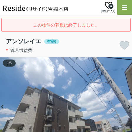
0
お気に入り
この物件の募集は終了しました。
アンソレイエ
空室0
-
管理/共益費 -
1
/
5