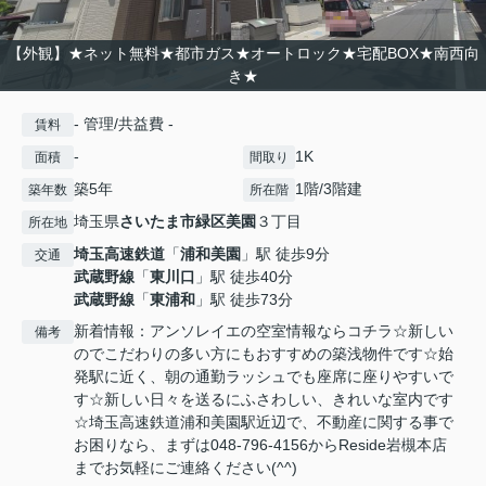
【外観】★ネット無料★都市ガス★オートロック★宅配BOX★南西向
き★
- 管理/共益費 -
賃料
-
1K
面積
間取り
築5年
1階/3階建
築年数
所在階
埼玉県
さいたま市緑区
美園
３丁目
所在地
埼玉高速鉄道
「
浦和美園
」駅 徒歩9分
交通
武蔵野線
「
東川口
」駅 徒歩40分
武蔵野線
「
東浦和
」駅 徒歩73分
新着情報：アンソレイエの空室情報ならコチラ☆新しい
備考
のでこだわりの多い方にもおすすめの築浅物件です☆始
発駅に近く、朝の通勤ラッシュでも座席に座りやすいで
す☆新しい日々を送るにふさわしい、きれいな室内です
☆埼玉高速鉄道浦和美園駅近辺で、不動産に関する事で
お困りなら、まずは048-796-4156からReside岩槻本店
までお気軽にご連絡ください(^^)