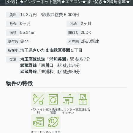
【外観】★インターネット無料★エアコン★追い焚き★2階角部屋★
14.3万円 管理/共益費 6,000円
賃料
0ヶ月
2ヶ月
敷金
礼金
55.34㎡
2LDK
面積
間取り
築4年
2階/3階建
築年数
所在階
埼玉県
さいたま市緑区
美園
５丁目
所在地
埼玉高速鉄道
「
浦和美園
」駅 徒歩7分
交通
武蔵野線
「
東川口
」駅 徒歩34分
武蔵野線
「
東浦和
」駅 徒歩59分
物件の特徴
バストイレ
室内洗濯機
カウンター
独立洗面台
別
置場
キッチン
オートロッ
ネット使用