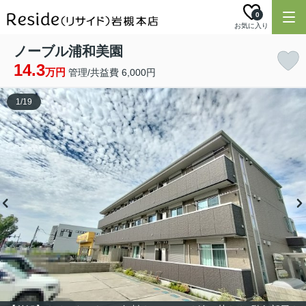
0
お気に入り
ノーブル浦和美園
14.3
万円
管理/共益費 6,000円
1
/
19