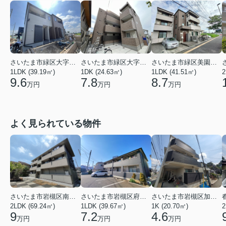
さいたま市緑区大字中野田
さいたま市緑区大字下野田
さいたま市緑区美園３丁目
1LDK (39.19㎡)
1DK (24.63㎡)
1LDK (41.51㎡)
2
9.6
7.8
8.7
万円
万円
万円
よく見られている物件
さいたま市岩槻区南平野４丁目
さいたま市岩槻区府内１丁目
さいたま市岩槻区加倉１丁目
2LDK (69.24㎡)
1LDK (39.67㎡)
1K (20.70㎡)
2
9
7.2
4.6
万円
万円
万円