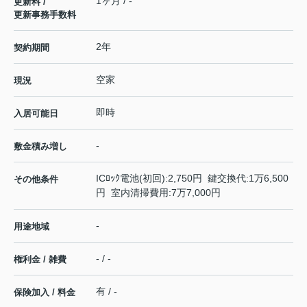
1ヶ月 / -
更新料 /
更新事務手数料
2年
契約期間
空家
現況
即時
入居可能日
-
敷金積み増し
ICﾛｯｸ電池(初回):2,750円 鍵交換代:1万6,500
その他条件
円 室内清掃費用:7万7,000円
-
用途地域
- / -
権利金 / 雑費
有 / -
保険加入 / 料金