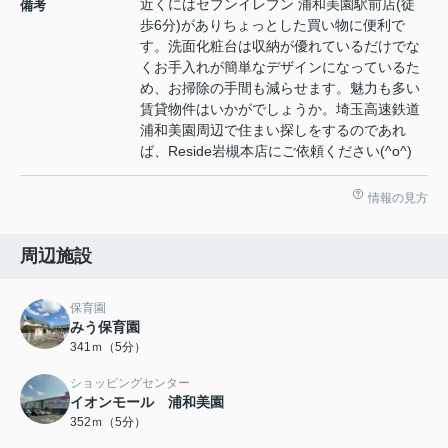
近くにはセブンイレブン 浦和美園駅前店(徒
備考
歩6分)がありちょっとした買い物に便利で
す。洗面化粧台は収納が優れているだけでな
くお手入れが簡単なデザインになっているた
め、お掃除の手間も減らせます。魅力も多い
賃貸物件はいかがでしょうか。埼玉高速鉄道
浦和美園周辺で住まい探しをするのであれ
ば、Reside岩槻本店にご依頼ください(^o^)
情報の見方
周辺施設
保育園
みう保育園
341ｍ（5分）
ショッピングセンター
イオンモール 浦和美園
352ｍ（5分）