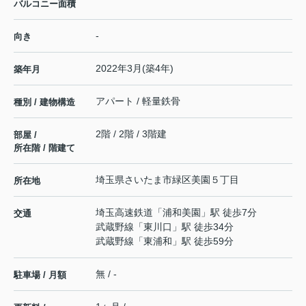
バルコニー面積
-
向き
2022年3月(築4年)
築年月
アパート / 軽量鉄骨
種別 / 建物構造
2階 / 2階 / 3階建
部屋 /
所在階 / 階建て
埼玉県
さいたま市緑区
美園
５丁目
所在地
埼玉高速鉄道
「
浦和美園
」駅 徒歩7分
交通
武蔵野線
「
東川口
」駅 徒歩34分
武蔵野線
「
東浦和
」駅 徒歩59分
無 / -
駐車場 / 月額