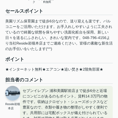
ク
料無料
セールスポイント
美園リズム保育園まで徒歩6分なので、送り迎えも楽です。バル
コニーをご活用いただけます。お手入れしやすいように工夫され
ているので綺麗な状態を保ちやすい洗面化粧台を採用。新しい
日々を送るにふさわしい、きれいな室内です。048-796-4156よ
り当社Reside岩槻本店までご連絡ください。皆様の素敵な新生活
のお手伝いをいたします(^^)
ポイント
★インターネット無料★エアコン★追い焚き★2階角部屋★
担当者のコメント
セブンイレブン 浦和美園駅前店まで徒歩6分と近場
にコンビニがあるのもポイント。賃料14.3万円の物
件です。収納はクロゼット・シューズボックスなど
Reside岩槻
豊富なので、衣類や履き物の整理がしやすく便利で
本店
す。共用部には宅配ボックスが備え付けられている