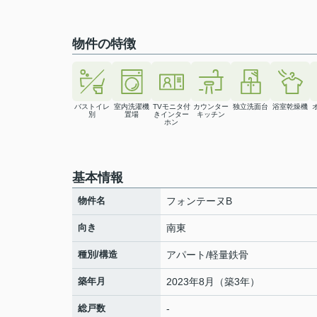
物件の特徴
バストイレ
室内洗濯機
TVモニタ付
カウンター
独立洗面台
浴室乾燥機
別
置場
きインター
キッチン
ホン
基本情報
物件名
フォンテーヌB
向き
南東
種別/構造
アパート/軽量鉄骨
築年月
2023年8月（築3年）
総戸数
-