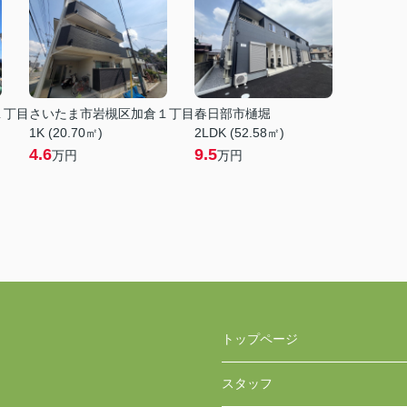
１丁目
さいたま市岩槻区加倉１丁目
春日部市樋堀
1K (20.70㎡)
2LDK (52.58㎡)
4.6
9.5
万円
万円
トップページ
スタッフ