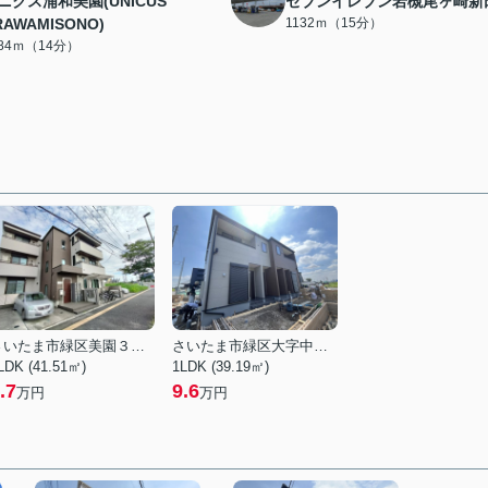
ニクス浦和美園(UNICUS
セブンイレブン岩槻尾ヶ崎新
RAWAMISONO)
1132ｍ（15分）
084ｍ（14分）
さいたま市緑区美園３丁目
さいたま市緑区大字中野田
LDK (41.51㎡)
1LDK (39.19㎡)
.7
9.6
万円
万円