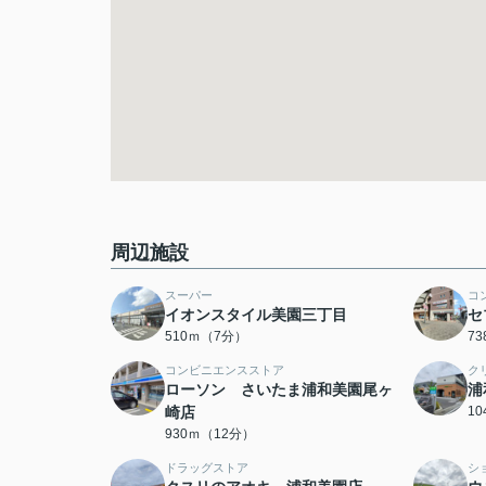
周辺施設
スーパー
コ
イオンスタイル美園三丁目
セ
510ｍ（7分）
7
コンビニエンスストア
ク
ローソン さいたま浦和美園尾ヶ
浦
崎店
1
930ｍ（12分）
ドラッグストア
シ