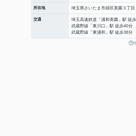
所在地
埼玉県
さいたま市緑区
美園
３丁目
交通
埼玉高速鉄道
「
浦和美園
」駅 徒歩
武蔵野線
「
東川口
」駅 徒歩40分
武蔵野線
「
東浦和
」駅 徒歩38分