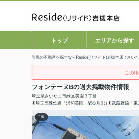
トップ
エリアから探す
岩槻の不動産を探すならReside(リサイド)岩槻本店
さいた
この物
フォンテーヌBの過去掲載物件情報
埼玉県
さいたま市緑区
美園
３丁目
埼玉高速鉄道「浦和美園」駅徒歩9分
武蔵野線「東
1
/
6