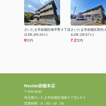
さいたま市岩槻区南平野４丁目
さいたま市岩槻区府内
2LDK (69.24㎡)
1LDK (39.67㎡)
9
7.2
万円
万円
Reside岩槻本店
〒339-0043
埼玉県さいたま市岩槻区城南５丁目1-9-1
営業時間：
9：00～18：00