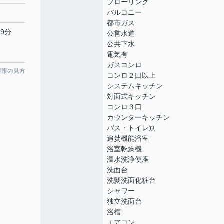
フローリング
バルコニー
都市ガス
9分
公営水道
公共下水
電気有
ガスコンロ
情報の見方
コンロ２口以上
システムキッチン
対面式キッチン
コンロ３口
カウンターキッチン
バス・トイレ別
追焚機能浴室
浴室乾燥機
温水洗浄便座
洗面台
洗髪洗面化粧台
シャワー
独立洗面台
浴槽
エアコン