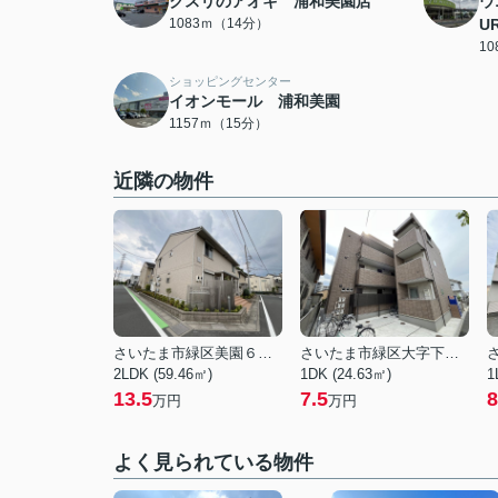
クスリのアオキ 浦和美園店
ウ
1083ｍ（14分）
U
1
ショッピングセンター
イオンモール 浦和美園
1157ｍ（15分）
近隣の物件
さいたま市緑区美園６丁目
さいたま市緑区大字下野田
2LDK (59.46㎡)
1DK (24.63㎡)
1
13.5
7.5
8
万円
万円
よく見られている物件