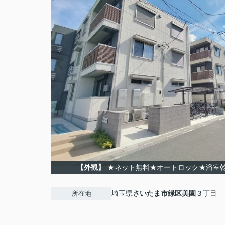
【外観】
★ネット無料★オートロック★浴室
埼玉県
さいたま市緑区
美園
３丁目
所在地