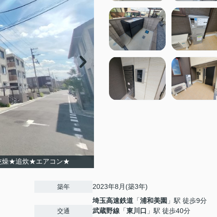
乾燥★追炊★エアコン★
2023年8月(築3年)
築年
埼玉高速鉄道
「
浦和美園
」駅 徒歩9分
武蔵野線
「
東川口
」駅 徒歩40分
交通