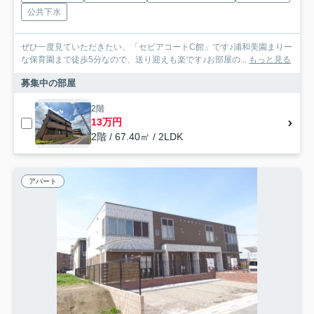
公共下水
ぜひ一度見ていただきたい、「セピアコートC館」です♪浦和美園まりー
な保育園まで徒歩5分なので、送り迎えも楽です♪お部屋の...
もっと見る
募集中の部屋
2階
13万円
2階 / 67.40㎡ / 2LDK
アパート