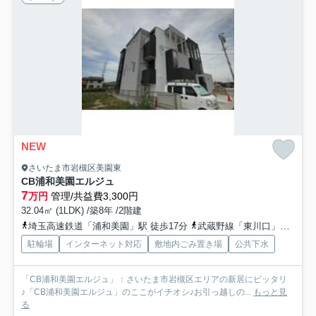
NEW
さいたま市岩槻区美園東
CB浦和美園エルジュ
7
万円
管理/共益費3,300円
32.04㎡ (1LDK) /築8年 /2階建
埼玉高速鉄道「浦和美園」駅 徒歩17分
武蔵野線「東川口」駅 徒歩45分
駐輪場
インターネット対応
敷地内ごみ置き場
公共下水
「CB浦和美園エルジュ」：さいたま市岩槻区エリアの新居にピッタリ
♪「CB浦和美園エルジュ」のここがイチオシ♪お引っ越しの...
もっと見
る