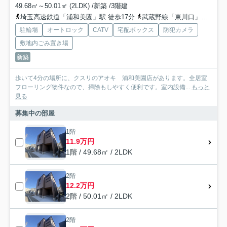
49.68㎡～50.01㎡ (2LDK) /新築 /3階建
埼玉高速鉄道「浦和美園」駅 徒歩17分
武蔵野線「東川口」駅 徒歩47分
駐輪場
オートロック
CATV
宅配ボックス
防犯カメラ
敷地内ごみ置き場
新築
歩いて4分の場所に、クスリのアオキ 浦和美園店があります。全居室
フローリング物件なので、掃除もしやすく便利です。室内設備...
もっと
見る
募集中の部屋
1階
11.9万円
1階 / 49.68㎡ / 2LDK
2階
12.2万円
2階 / 50.01㎡ / 2LDK
2階