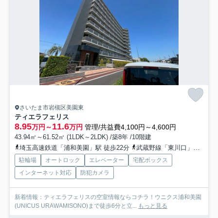
さいたま市岩槻区美園東
ティエラフェリス
8.95
11.6
万円～
万円
管理/共益費4,100円～4,600円
43.94㎡～61.52㎡ (1LDK～2LDK) /築8年 /10階建
埼玉高速鉄道「浦和美園」駅 徒歩22分
武蔵野線「東川口」駅 徒歩55分
駐輪場
オートロック
エレベーター
宅配ボックス
インターネット対応
防犯カメラ
新着情報：ティエラフェリスの空室情報ならコチラ！ウニクス浦和美園
(UNICUS URAWAMISONO)まで徒歩6分と立...
もっと見る