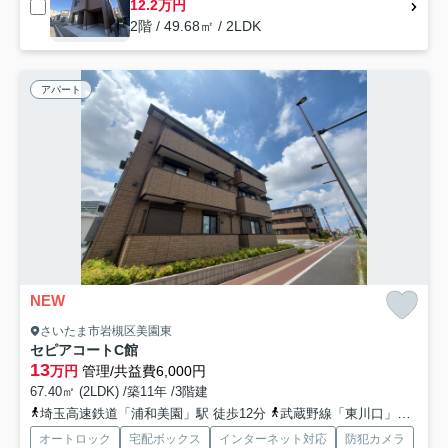
12.2万円
2階 / 49.68㎡ / 2LDK
アパート
NEW
さいたま市岩槻区美園東
セピアコートC館
13
万円
管理/共益費6,000円
67.40㎡ (2LDK) /築11年 /3階建
埼玉高速鉄道「浦和美園」駅 徒歩12分
武蔵野線「東川口」駅 徒歩45分
オートロック
宅配ボックス
インターネット対応
防犯カメラ