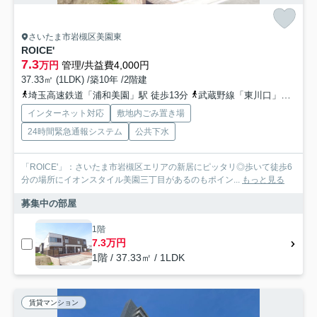
さいたま市岩槻区美園東
ROICE'
7.3
万円
管理/共益費4,000円
37.33㎡ (1LDK) /築10年 /2階建
埼玉高速鉄道「浦和美園」駅 徒歩13分
武蔵野線「東川口」駅 徒歩46分
インターネット対応
敷地内ごみ置き場
24時間緊急通報システム
公共下水
「ROICE'」：さいたま市岩槻区エリアの新居にピッタリ◎歩いて徒歩6
分の場所にイオンスタイル美園三丁目があるのもポイン...
もっと見る
募集中の部屋
1階
7.3万円
1階 / 37.33㎡ / 1LDK
賃貸マンション