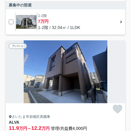
募集中の部屋
1-2階
7万円
1-2階 / 32.04㎡ / 1LDK
アパート
さいたま市岩槻区美園東
ALVA
11.9
12.2
万円～
万円
管理/共益費4,000円