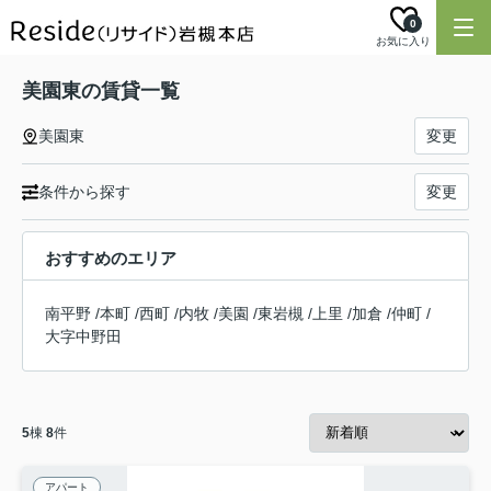
0
お気に入り
美園東の賃貸一覧
美園東
変更
条件から探す
変更
おすすめのエリア
南平野
/
本町
/
西町
/
内牧
/
美園
/
東岩槻
/
上里
/
加倉
/
仲町
/
大字中野田
5
棟
8
件
アパート