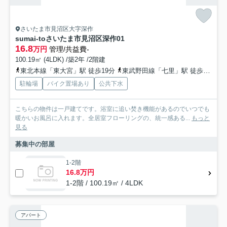
さいたま市見沼区大字深作
sumai-toさいたま市見沼区深作01
16.8
万円
管理/共益費-
100.19㎡ (4LDK) /築2年 /2階建
東北本線「東大宮」駅 徒歩19分
東武野田線「七里」駅 徒歩35分
駐輪場
バイク置場あり
公共下水
こちらの物件は一戸建てです。浴室に追い焚き機能があるのでいつでも
暖かいお風呂に入れます。全居室フローリングの、統一感ある...
もっと
見る
募集中の部屋
1-2階
16.8万円
1-2階 / 100.19㎡ / 4LDK
アパート