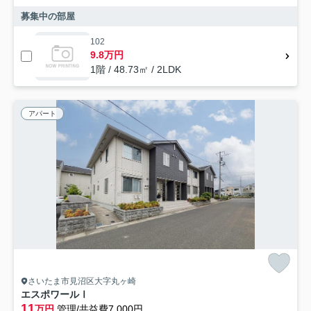
募集中の部屋
102
9.8万円
1階 / 48.73㎡ / 2LDK
アパート
さいたま市見沼区大字丸ヶ崎
エスポワールⅠ
11
万円
管理/共益費7,000円