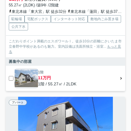
55.27㎡ (2LDK) /築9年 /2階建
東北本線「東大宮」駅 徒歩32分
東北本線「蓮田」駅 徒歩37分
東
駐輪場
宅配ボックス
インターネット対応
敷地内ごみ置き場
公共下水
こだわりポイント満載のエスポワールⅠ。徒歩10分の距離にさいたま市
立春野中学校があるのも魅力。室内設備は洗面所独立・浴室...
もっと見
る
募集中の部屋
1階
11万円
1階 / 55.27㎡ / 2LDK
アパート