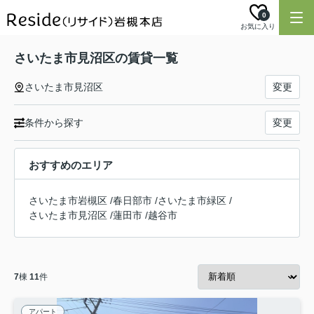
0
お気に入り
さいたま市見沼区の賃貸一覧
さいたま市見沼区
変更
条件から探す
変更
おすすめのエリア
さいたま市岩槻区
/
春日部市
/
さいたま市緑区
/
さいたま市見沼区
/
蓮田市
/
越谷市
7
棟
11
件
アパート