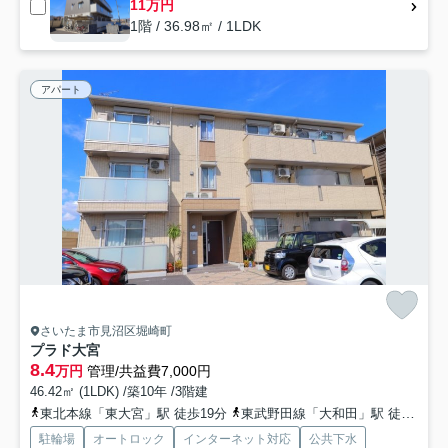
11万円
1階 / 36.98㎡ / 1LDK
アパート
さいたま市見沼区堀崎町
プラド大宮
8.4
万円
管理/共益費7,000円
46.42㎡ (1LDK) /築10年 /3階建
東北本線「東大宮」駅 徒歩19分
東武野田線「大和田」駅 徒歩21分
駐輪場
オートロック
インターネット対応
公共下水