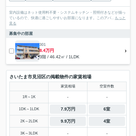
室内設備はネット使用料不要・システムキッチン・照明付きなどが揃っ
ているので、快適に過ごしやすいお部屋になります。このアパ...
もっと
見る
募集中の部屋
301
8.4万円
3階 / 46.42㎡ / 1LDK
さいたま市見沼区の掲載物件の家賃相場
家賃相場
空室件数
-
-
1R～1K
7.9万円
6室
1DK～1LDK
9.9万円
4室
2K～2LDK
-
-
3K～3LDK