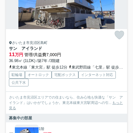
さいたま市見沼区島町
サン アイランド
11
万円
管理/共益費7,000円
36.98㎡ (1LDK) /築7年 /3階建
東北本線「東大宮」駅 徒歩12分
東武野田線「七里」駅 徒歩27分
駐輪場
オートロック
宅配ボックス
インターネット対応
公共下水
さいたま市見沼区エリアでの住まいなら、住み心地も快適な「サン ア
イランド」はいかがでしょうか。東北本線東大宮駅周辺への引...
もっと
見る
募集中の部屋
1階