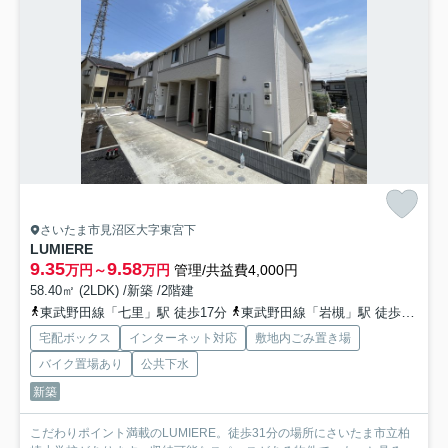
さいたま市見沼区大字東宮下
LUMIERE
9.35
9.58
万円～
万円
管理/共益費4,000円
58.40㎡ (2LDK) /新築 /2階建
東武野田線「七里」駅 徒歩17分
東武野田線「岩槻」駅 徒歩44分
宅配ボックス
インターネット対応
敷地内ごみ置き場
バイク置場あり
公共下水
新築
こだわりポイント満載のLUMIERE。徒歩31分の場所にさいたま市立柏