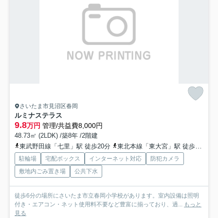
さいたま市見沼区春岡
ルミナステラス
9.8
万円
管理/共益費8,000円
48.73㎡ (2LDK) /築8年 /2階建
東武野田線「七里」駅 徒歩20分
東北本線「東大宮」駅 徒歩29分
駐輪場
宅配ボックス
インターネット対応
防犯カメラ
敷地内ごみ置き場
公共下水
徒歩6分の場所にさいたま市立春岡小学校があります。室内設備は照明
付き・エアコン・ネット使用料不要など豊富に揃っており、過...
もっと
見る