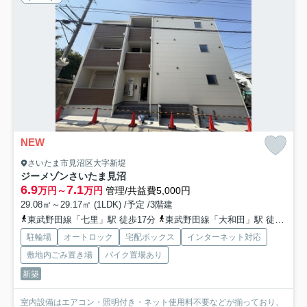
NEW
さいたま市見沼区大字新堤
ジーメゾンさいたま見沼
6.9
7.1
万円～
万円
管理/共益費5,000円
29.08㎡～29.17㎡ (1LDK) /予定 /3階建
東武野田線「七里」駅 徒歩17分
東武野田線「大和田」駅 徒歩33分
駐輪場
オートロック
宅配ボックス
インターネット対応
敷地内ごみ置き場
バイク置場あり
新築
室内設備はエアコン・照明付き・ネット使用料不要などが揃っており、