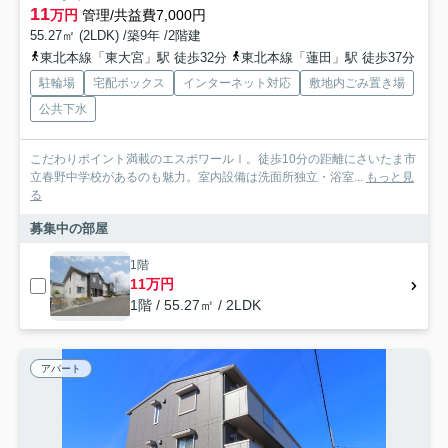
11
万円
管理/共益費7,000円
55.27㎡ (2LDK) /築9年 /2階建
東北本線「東大宮」駅 徒歩32分
東北本線「蓮田」駅 徒歩37分
駐輪場
宅配ボックス
インターネット対応
敷地内ごみ置き場
公共下水
こだわりポイント満載のエスポワールⅠ。徒歩10分の距離にさいたま市
立春野中学校があるのも魅力。室内設備は洗面所独立・浴室...
もっと見
る
募集中の部屋
1階
11万円
1階 / 55.27㎡ / 2LDK
アパート