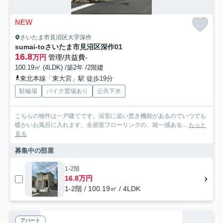
NEW
さいたま市見沼区大字深作
sumai-toさいたま市見沼区深作01
16.8
万円
管理/共益費-
100.19㎡ (4LDK) /築2年 /2階建
東北本線「東大宮」駅 徒歩19分
駐輪場
バイク置場あり
公共下水
こちらの物件は一戸建てです。浴室に追い焚き機能があるのでいつでも
暖かいお風呂に入れます。全居室フローリングの、統一感ある...
もっと
見る
募集中の部屋
1-2階
16.8万円
1-2階 / 100.19㎡ / 4LDK
アパート