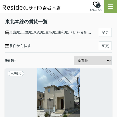
0
お気に入り
東北本線の賃貸一覧
東京駅,上野駅,尾久駅,赤羽駅,浦和駅,さいたま新都心駅,大宮駅,土呂駅,東大宮駅,蓮田駅,白岡駅,新白岡駅,久喜駅,東鷲宮駅,栗橋駅,古河駅,野木駅,間々田駅,小山駅,小金井駅,自治医大駅,石橋駅,雀宮駅,宇都宮駅,岡本駅,宝積寺駅,氏家駅,蒲須坂駅,片岡駅,矢板駅,野崎駅,西那須野駅,那須塩原駅,黒磯駅,高久駅,黒田原駅,豊原駅,白坂駅,新白河駅,白河駅,久田野駅,泉崎駅,矢吹駅,鏡石駅,須賀川駅,安積永盛駅,郡山駅,日和田駅,五百川駅,本宮駅,杉田駅,二本松駅,安達駅,松川駅,金谷川駅,南福島駅,福島駅,東福島駅,伊達駅,桑折駅,藤田駅,貝田駅,越河駅,白石駅,東白石駅,北白川駅,大河原駅,船岡駅,槻木駅,岩沼駅,館腰駅,名取駅,南仙台駅,太子堂駅,長町駅,仙台駅,東仙台駅,岩切駅,新利府駅,利府駅,陸前山王駅,国府多賀城駅,塩釜駅,松島駅,愛宕駅,品井沼駅,鹿島台駅,松山町駅,小牛田駅,田尻駅,瀬峰駅,梅ケ沢駅,新田駅,石越駅,油島駅,花泉駅,清水原駅,有壁駅,一ノ関駅,山ノ目駅,平泉駅,前沢駅,陸中折居駅,水沢駅,金ケ崎駅,六原駅,北上駅,村崎野駅,花巻駅,花巻空港駅,石鳥谷駅,日詰駅,紫波中央駅,古館駅,矢幅駅,岩手飯岡駅,仙北町駅,盛岡駅,八戸駅,陸奥市川駅,下田駅,向山駅,三沢駅,小川原駅,上北町駅,乙供駅,千曳駅,野辺地駅,狩場沢駅,清水川駅,小湊駅,西平内駅,浅虫温泉駅,野内駅,矢田前駅,小柳駅,東青森駅,青森駅
変更
条件から探す
変更
5
棟
5
件
一戸建て