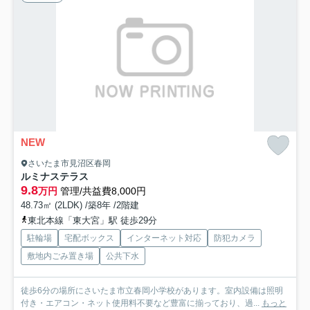
NEW
さいたま市見沼区春岡
ルミナステラス
9.8
万円
管理/共益費8,000円
48.73㎡ (2LDK) /築8年 /2階建
東北本線「東大宮」駅 徒歩29分
駐輪場
宅配ボックス
インターネット対応
防犯カメラ
敷地内ごみ置き場
公共下水
徒歩6分の場所にさいたま市立春岡小学校があります。室内設備は照明
付き・エアコン・ネット使用料不要など豊富に揃っており、過...
もっと