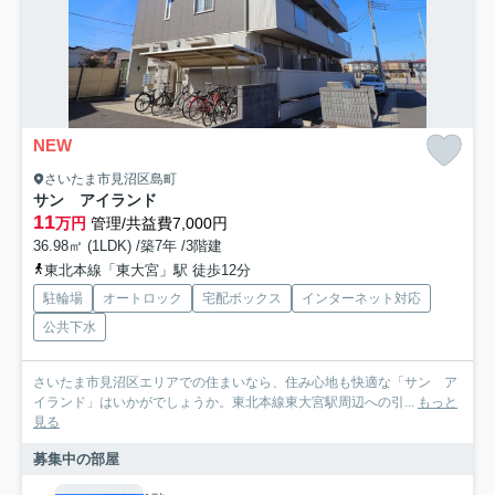
NEW
さいたま市見沼区島町
サン アイランド
11
万円
管理/共益費7,000円
36.98㎡ (1LDK) /築7年 /3階建
東北本線「東大宮」駅 徒歩12分
駐輪場
オートロック
宅配ボックス
インターネット対応
公共下水
さいたま市見沼区エリアでの住まいなら、住み心地も快適な「サン ア
イランド」はいかがでしょうか。東北本線東大宮駅周辺への引...
もっと
見る
募集中の部屋