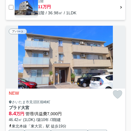
1階
11万円
1階 / 36.98㎡ / 1LDK
アパート
NEW
さいたま市見沼区堀崎町
プラド大宮
8.4
万円
管理/共益費7,000円
46.42㎡ (1LDK) /築10年 /3階建
東北本線「東大宮」駅 徒歩19分