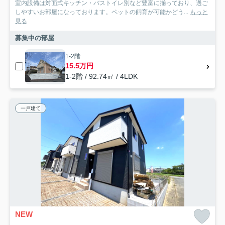
室内設備は対面式キッチン・バストイレ別など豊富に揃っており、過ご
しやすいお部屋になっております。ペットの飼育が可能かどう...
もっと
見る
募集中の部屋
1-2階
15.5万円
1-2階 / 92.74㎡ / 4LDK
一戸建て
NEW