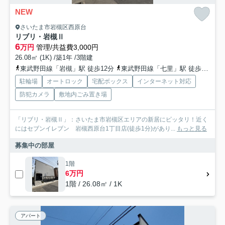
NEW
さいたま市岩槻区西原台
リブリ・岩槻Ⅱ
6
万円
管理/共益費3,000円
26.08㎡ (1K) /築1年 /3階建
東武野田線「岩槻」駅 徒歩12分
東武野田線「七里」駅 徒歩34分
駐輪場
オートロック
宅配ボックス
インターネット対応
防犯カメラ
敷地内ごみ置き場
「リブリ・岩槻Ⅱ」：さいたま市岩槻区エリアの新居にピッタリ！近く
にはセブンイレブン 岩槻西原台1丁目店(徒歩1分)があり...
もっと見る
募集中の部屋
1階
6万円
1階 / 26.08㎡ / 1K
アパート