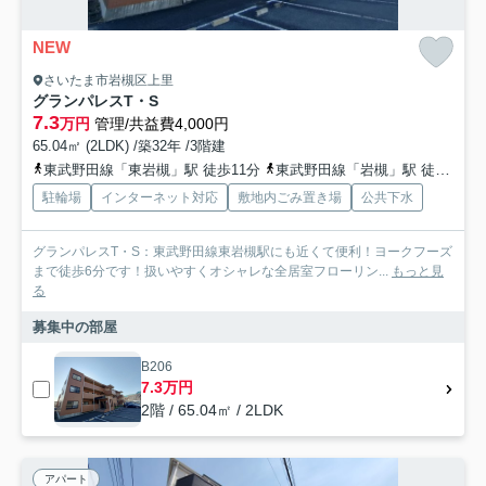
NEW
さいたま市岩槻区上里
グランパレスT・S
7.3
万円
管理/共益費4,000円
65.04㎡ (2LDK) /築32年 /3階建
東武野田線「東岩槻」駅 徒歩11分
東武野田線「岩槻」駅 徒歩30分
駐輪場
インターネット対応
敷地内ごみ置き場
公共下水
グランパレスT・S：東武野田線東岩槻駅にも近くて便利！ヨークフーズ
まで徒歩6分です！扱いやすくオシャレな全居室フローリン...
もっと見
る
募集中の部屋
B206
7.3万円
2階 / 65.04㎡ / 2LDK
アパート