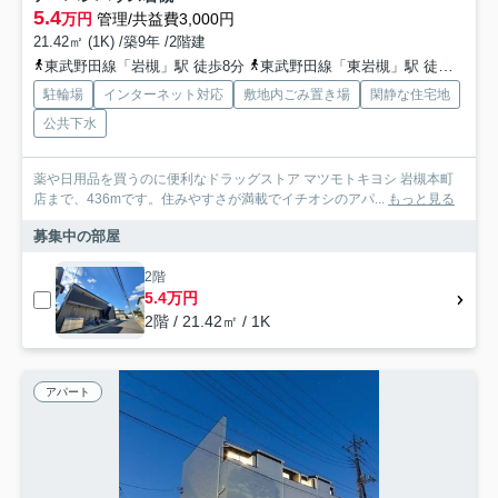
5.4
万円
管理/共益費3,000円
21.42㎡ (1K) /築9年 /2階建
東武野田線「岩槻」駅 徒歩8分
東武野田線「東岩槻」駅 徒歩38分
駐輪場
インターネット対応
敷地内ごみ置き場
閑静な住宅地
公共下水
薬や日用品を買うのに便利なドラッグストア マツモトキヨシ 岩槻本町
店まで、436mです。住みやすさが満載でイチオシのアパ...
もっと見る
募集中の部屋
2階
5.4万円
2階 / 21.42㎡ / 1K
アパート