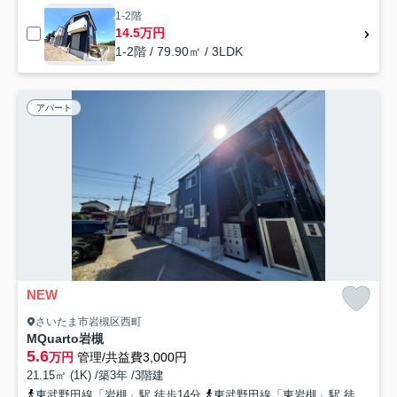
1-2階
14.5万円
1-2階 / 79.90㎡ / 3LDK
アパート
NEW
さいたま市岩槻区西町
MQuarto岩槻
5.6
万円
管理/共益費3,000円
21.15㎡ (1K) /築3年 /3階建
東武野田線「岩槻」駅 徒歩14分
東武野田線「東岩槻」駅 徒歩39分