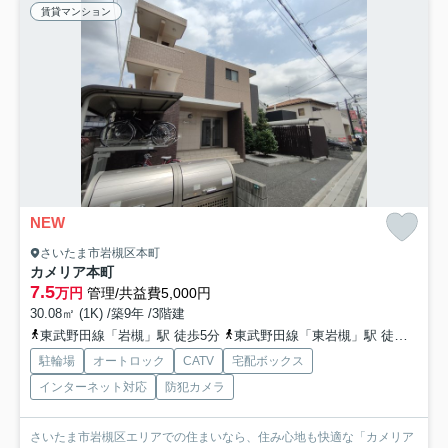
賃貸マンション
NEW
さいたま市岩槻区本町
カメリア本町
7.5
万円
管理/共益費5,000円
30.08㎡ (1K) /築9年 /3階建
東武野田線「岩槻」駅 徒歩5分
東武野田線「東岩槻」駅 徒歩35分
駐輪場
オートロック
CATV
宅配ボックス
インターネット対応
防犯カメラ
さいたま市岩槻区エリアでの住まいなら、住み心地も快適な「カメリア