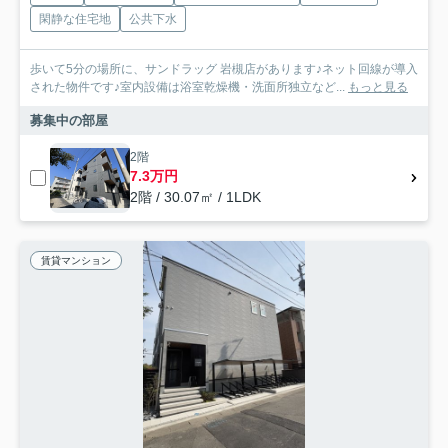
閑静な住宅地
公共下水
歩いて5分の場所に、サンドラッグ 岩槻店があります♪ネット回線が導入
された物件です♪室内設備は浴室乾燥機・洗面所独立など...
もっと見る
募集中の部屋
2階
7.3万円
2階 / 30.07㎡ / 1LDK
賃貸マンション