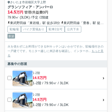
さいたま市岩槻区大字上野
グランソフィア・アンパーロ
14.5
万円
管理/共益費0円
79.90㎡ (3LDK) /予定 /2階建
東武野田線「東岩槻」駅 徒歩18分
東武野田線「豊春」駅 徒歩28分
駐輪場
バイク置場あり
駐車2台可
公共下水
新築
火を使わずにお料理ができるIHキッチンはいかがですか。駐輪場付きの
一戸建てです。モニター越しに来訪者を確認し、インターホ...
もっと見
る
募集中の部屋
1-2階
14.5万円
1-2階 / 79.90㎡ / 3LDK
1-2階
14.5万円
1-2階 / 79.90㎡ / 3LDK