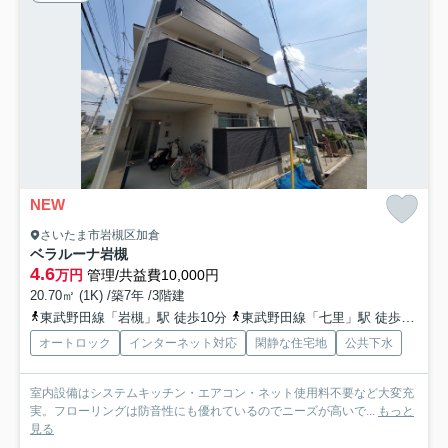
NEW
さいたま市岩槻区加倉
ベラルーナ岩槻
4.6
万円
管理/共益費10,000円
20.70㎡ (1K) /築7年 /3階建
東武野田線「岩槻」駅 徒歩10分
東武野田線「七里」駅 徒歩40分
オートロック
インターネット対応
閑静な住宅地
公共下水
室内設備はシステムキッチン・エアコン・ネット使用料不要など大変充
実。フローリングは防音性にも優れているのでニーズが高いで...
もっと
見る