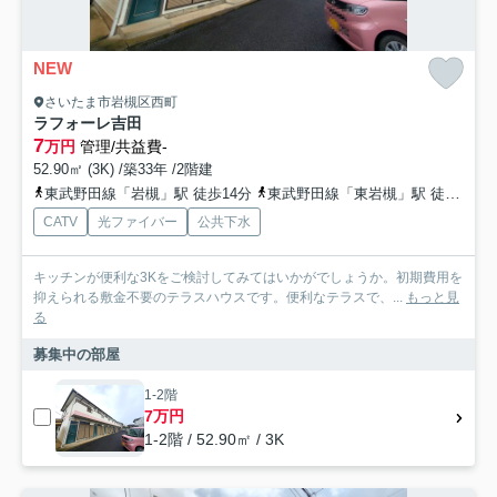
NEW
さいたま市岩槻区西町
ラフォーレ吉田
7
万円
管理/共益費-
52.90㎡ (3K) /築33年 /2階建
東武野田線「岩槻」駅 徒歩14分
東武野田線「東岩槻」駅 徒歩38分
CATV
光ファイバー
公共下水
キッチンが便利な3Kをご検討してみてはいかがでしょうか。初期費用を
抑えられる敷金不要のテラスハウスです。便利なテラスで、...
もっと見
る
募集中の部屋
1-2階
7万円
1-2階 / 52.90㎡ / 3K