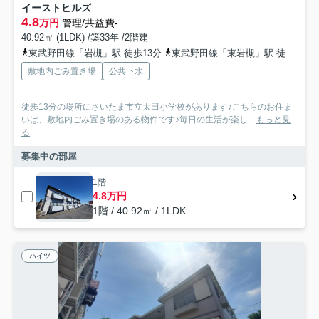
イーストヒルズ
4.8
万円
管理/共益費-
40.92㎡ (1LDK) /築33年 /2階建
東武野田線「岩槻」駅 徒歩13分
東武野田線「東岩槻」駅 徒歩44分
敷地内ごみ置き場
公共下水
徒歩13分の場所にさいたま市立太田小学校があります♪こちらのお住ま
いは、敷地内ごみ置き場のある物件です♪毎日の生活が楽し...
もっと見
る
募集中の部屋
1階
4.8万円
1階 / 40.92㎡ / 1LDK
ハイツ