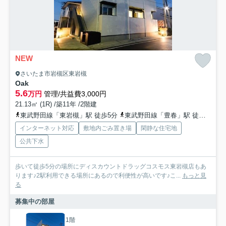
NEW
さいたま市岩槻区東岩槻
Oak
5.6
万円
管理/共益費3,000円
21.13㎡ (1R) /築11年 /2階建
東武野田線「東岩槻」駅 徒歩5分
東武野田線「豊春」駅 徒歩24分
インターネット対応
敷地内ごみ置き場
閑静な住宅地
公共下水
歩いて徒歩5分の場所にディスカウントドラッグコスモス東岩槻店もあ
ります♪2駅利用できる場所にあるので利便性が高いです♪こ...
もっと見
る
募集中の部屋
1階