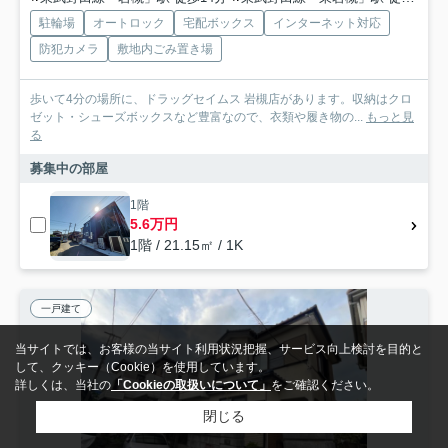
駐輪場
オートロック
宅配ボックス
インターネット対応
防犯カメラ
敷地内ごみ置き場
歩いて4分の場所に、ドラッグセイムス 岩槻店があります。収納はクロ
ゼット・シューズボックスなど豊富なので、衣類や履き物の...
もっと見
る
募集中の部屋
1階
5.6万円
1階 / 21.15㎡ / 1K
一戸建て
当サイトでは、お客様の当サイト利用状況把握、サービス向上検討を目的と
して、クッキー（Cookie）を使用しています。
詳しくは、当社の
「Cookieの取扱いについて」
をご確認ください。
閉じる