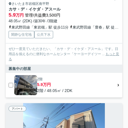
さいたま市岩槻区南平野
カサ・デ・イケダ・アスール
5.9
万円
管理/共益費3,500円
48.05㎡ (2DK) /築30年 /3階建
東武野田線「東岩槻」駅 徒歩11分
東武野田線「豊春」駅 徒歩25分
閑静な住宅地
公共下水
ぜひ一度見ていただきたい、「カサ・デ・イケダ・アスール」です。日
用品を揃えるのに便利なホームセンター「ケーヨーデイツー ...
もっと見
る
募集中の部屋
2階
5.9万円
2階 / 48.05㎡ / 2DK
アパート