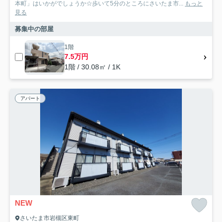
本町」はいかがでしょうか☆歩いて5分のところにさいたま市...
もっと
見る
募集中の部屋
1階
7.5万円
1階 / 30.08㎡ / 1K
アパート
NEW
さいたま市岩槻区東町