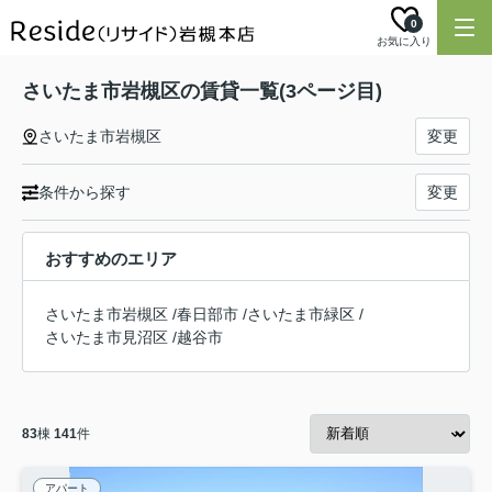
0
お気に入り
さいたま市岩槻区の賃貸一覧(3ページ目)
さいたま市岩槻区
変更
条件から探す
変更
おすすめのエリア
さいたま市岩槻区
/
春日部市
/
さいたま市緑区
/
さいたま市見沼区
/
越谷市
83
棟
141
件
アパート