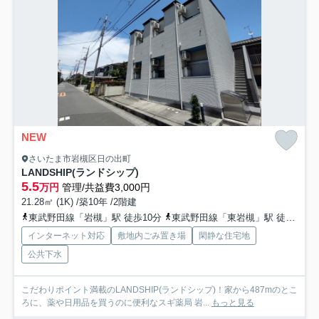
NEW
さいたま市岩槻区日の出町
LANDSHIP(ランドシップ)
5.5
万円
管理/共益費3,000円
21.28㎡ (1K) /築10年 /2階建
東武野田線「岩槻」駅 徒歩10分
東武野田線「東岩槻」駅 徒歩25分
インターネット対応
敷地内ごみ置き場
閑静な住宅地
公共下水
こだわりポイント満載のLANDSHIP(ランドシップ)！家から487mのとこ
ろに、薬や日用品を買うのに便利なスギ薬局 岩...
もっと見る