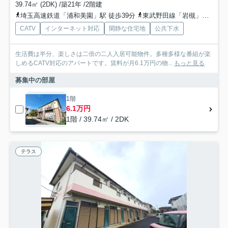
39.74㎡ (2DK) /築21年 /2階建
埼玉高速鉄道「浦和美園」駅 徒歩39分
東武野田線「岩槻」駅 徒歩65分
CATV
インターネット対応
閑静な住宅地
公共下水
生活費は半分、楽しさは二倍の二人入居可能物件。多種多様な番組が楽
しめるCATV対応のアパートです。賃料が月6.1万円の物...
もっと見る
募集中の部屋
1階
6.1万円
1階 / 39.74㎡ / 2DK
テラス