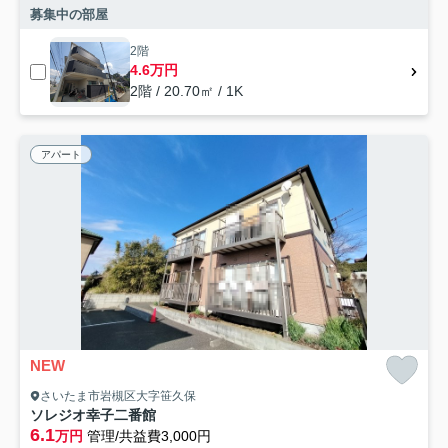
募集中の部屋
2階
4.6万円
2階 / 20.70㎡ / 1K
アパート
NEW
さいたま市岩槻区大字笹久保
ソレジオ幸子二番館
6.1
万円
管理/共益費3,000円