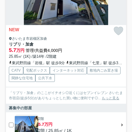
NEW
さいたま市岩槻区加倉
リブリ・加倉
5.7
万円
管理/共益費4,000円
25.85㎡ (1K) /築14年 /2階建
東武野田線「岩槻」駅 徒歩9分
東武野田線「七里」駅 徒歩38分
東
CATV
宅配ボックス
インターネット対応
敷地内ごみ置き場
閑静な住宅地
公共下水
「リブリ・加倉」のここがイチオシ◎近くにはセブンイレブン さいたま
市宿店(徒歩5分)がありちょっとした買い物に便利です◎...
もっと見る
募集中の部屋
2階
5.7万円
2階 / 25.85㎡ / 1K