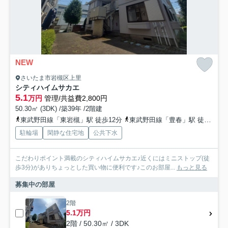
NEW
さいたま市岩槻区上里
シティハイムサカエ
5.1
万円
管理/共益費2,800円
50.30㎡ (3DK) /築39年 /2階建
東武野田線「東岩槻」駅 徒歩12分
東武野田線「豊春」駅 徒歩30分
駐輪場
閑静な住宅地
公共下水
こだわりポイント満載のシティハイムサカエ♪近くにはミニストップ(徒
歩3分)がありちょっとした買い物に便利です♪このお部屋...
もっと見る
募集中の部屋
2階
5.1万円
2階 / 50.30㎡ / 3DK