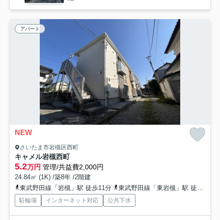
アパート
NEW
さいたま市岩槻区西町
キャメル岩槻西町
5.2
万円
管理/共益費2,000円
24.84㎡ (1K) /築8年 /2階建
東武野田線「岩槻」駅 徒歩11分
東武野田線「東岩槻」駅 徒歩30分
駐輪場
インターネット対応
公共下水