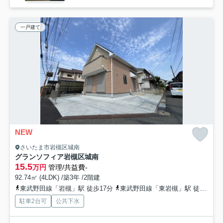
一戸建て
NEW
さいたま市岩槻区城南
グランソフィア岩槻区城南
15.5
万円
管理/共益費-
92.74㎡ (4LDK) /築3年 /2階建
東武野田線「岩槻」駅 徒歩17分
東武野田線「東岩槻」駅 徒歩47分
駐車2台可
公共下水