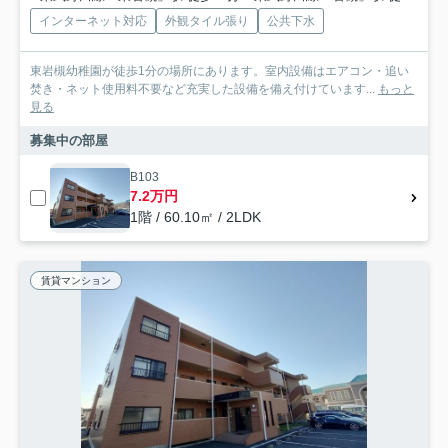
インターネット対応
外観タイル張り
公共下水
東岩槻幼稚園が徒歩1分の場所にあります。室内設備はエアコン・追い
焚き・ネット使用料不要など充実した設備を備え付けています...
もっと
見る
募集中の部屋
B103
7.2万円
1階 / 60.10㎡ / 2LDK
賃貸マンション