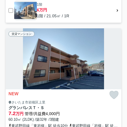
1階
6万円
1階 / 21.05㎡ / 1R
賃貸マンション
NEW
さいたま市岩槻区上里
グランパレスＴ・Ｓ
7.2
万円
管理/共益費4,000円
60.10㎡ (2LDK) /築32年 /3階建
東武野田線「東岩槻」駅 徒歩10分
東武野田線「岩槻」駅 徒歩30分