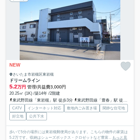
NEW
さいたま市岩槻区東岩槻
ドリームライン
5.2
万円
管理/共益費3,000円
20.25㎡ (1K) /築14年 /2階建
東武野田線「東岩槻」駅 徒歩3分
東武野田線「豊春」駅 徒歩15分
CATV
インターネット対応
敷地内ごみ置き場
閑静な住宅地
好立地
公共下水
歩いて5分の場所には東岩槻郵便局があります。こちらの物件の家賃は
5.2万です。収納はシューズボックス・クロゼットなど豊富...
もっと見