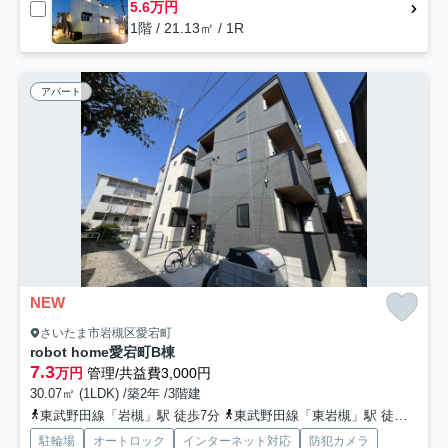
5.6万円
1階 / 21.13㎡ / 1R
アパート
NEW
さいたま市岩槻区愛宕町
robot home愛宕町B棟
7.3
万円
管理/共益費3,000円
30.07㎡ (1LDK) /築2年 /3階建
東武野田線「岩槻」駅 徒歩7分
東武野田線「東岩槻」駅 徒歩30分
駐輪場
オートロック
インターネット対応
防犯カメラ