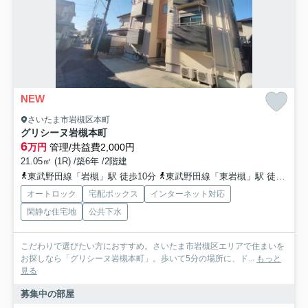
NEW
さいたま市岩槻区本町
グリシーヌ岩槻本町
6
万円
管理/共益費2,000円
21.05㎡ (1R) /築6年 /2階建
東武野田線「岩槻」駅 徒歩10分
東武野田線「東岩槻」駅 徒歩34分
オートロック
宅配ボックス
インターネット対応
閑静な住宅地
公共下水
こだわりで選びたい方におすすめ。さいたま市岩槻区エリアで住まいを
お探しなら「グリシーヌ岩槻本町」。歩いて5分の場所に、ド...
もっと
見る
募集中の部屋