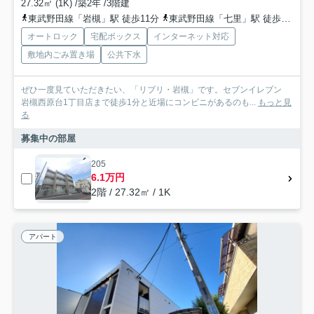
27.32㎡ (1K) /築2年 /3階建
東武野田線「岩槻」駅 徒歩11分
東武野田線「七里」駅 徒歩33分
オートロック
宅配ボックス
インターネット対応
敷地内ごみ置き場
公共下水
ぜひ一度見ていただきたい、「リブリ・岩槻」です。セブンイレブン
岩槻西原台1丁目店まで徒歩1分と近場にコンビニがあるのも...
もっと見
る
募集中の部屋
205
6.1万円
2階 / 27.32㎡ / 1K
アパート