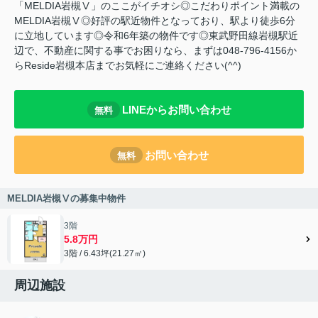
「MELDIA岩槻Ⅴ」のここがイチオシ◎こだわりポイント満載の
MELDIA岩槻Ⅴ◎好評の駅近物件となっており、駅より徒歩6分
に立地しています◎令和6年築の物件です◎東武野田線岩槻駅近
辺で、不動産に関する事でお困りなら、まずは048-796-4156か
らReside岩槻本店までお気軽にご連絡ください(^^)
LINEからお問い合わせ
無料
お問い合わせ
無料
MELDIA岩槻Ⅴの募集中物件
3階
5.8万円
3階 / 6.43坪(21.27㎡)
周辺施設