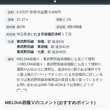
★
5.8万円 管理/共益費 5,000円
賃料
21.27㎡
1K
面積
間取り
築2年
3階/3階建
築年数
所在階
埼玉県
さいたま市岩槻区
本町
１丁目
所在地
東武野田線
「
岩槻
」駅 徒歩6分
交通
東武野田線
「
東岩槻
」駅 徒歩42分
東武野田線
「
七里
」駅 徒歩40分
MELDIA岩槻Ⅴ：東武野田線岩槻駅にも近くて便利
備考
☆MELDIA岩槻Ⅴ：東武野田線岩槻駅にも近くて便利☆
通勤やお出かけに便利な、徒歩6分に駅のある物件です
☆最上階のアパートです☆さいたま市岩槻区に詳しい当
社では東武野田線岩槻周辺の賃貸も取り扱っています☆
お問い合わせは048-796-4156までお気軽にどうぞ
(*^_^*)
MELDIA岩槻Ⅴのコメント(おすすめポイント)