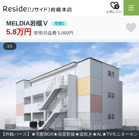
0
お気に入り
MELDIA岩槻Ⅴ
空室1
5.8万円
管理/共益費 5,000円
1
/
1
【外観パース】★宅配BOX★浴室乾燥★追炊き★AL★TVモニターホン