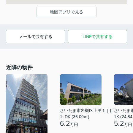
地図アプリで見る
メールで共有する
LINEで共有する
近隣の物件
さいたま市岩槻区上里１丁目
さいたま
1LDK (36.00㎡)
1K (24.8
6.2
5.2
万円
万円