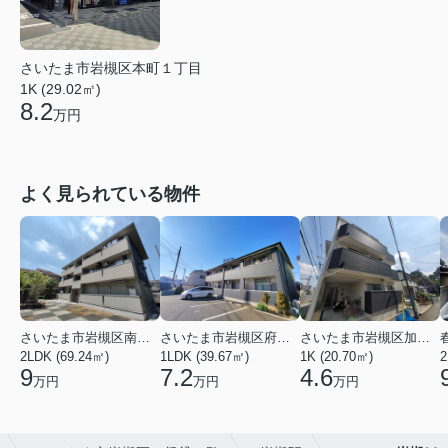
さいたま市岩槻区本町１丁目
1K (29.02㎡)
8.2
万円
よく見られている物件
さいたま市岩槻区南平野４丁目
さいたま市岩槻区府内１丁目
さいたま市岩槻区加倉１丁目
2LDK (69.24㎡)
1LDK (39.67㎡)
1K (20.70㎡)
2
9
7.2
4.6
万円
万円
万円