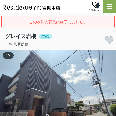
0
お気に入り
この物件の募集は終了しました。
グレイス岩槻
空室0
-
管理/共益費 -
1
/
7