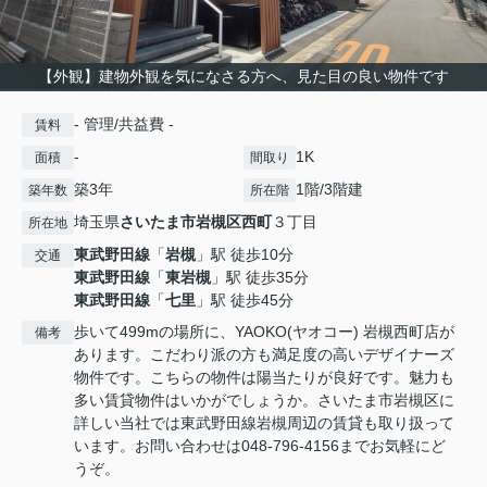
【外観】建物外観を気になさる方へ、見た目の良い物件です
- 管理/共益費 -
賃料
-
1K
面積
間取り
築3年
1階/3階建
築年数
所在階
埼玉県
さいたま市岩槻区
西町
３丁目
所在地
東武野田線
「
岩槻
」駅 徒歩10分
交通
東武野田線
「
東岩槻
」駅 徒歩35分
東武野田線
「
七里
」駅 徒歩45分
歩いて499mの場所に、YAOKO(ヤオコー) 岩槻西町店が
備考
あります。こだわり派の方も満足度の高いデザイナーズ
物件です。こちらの物件は陽当たりが良好です。魅力も
多い賃貸物件はいかがでしょうか。さいたま市岩槻区に
詳しい当社では東武野田線岩槻周辺の賃貸も取り扱って
います。お問い合わせは048-796-4156までお気軽にど
うぞ。