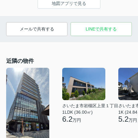
地図アプリで見る
メールで共有する
LINEで共有する
近隣の物件
さいたま市岩槻区上里１丁目
さいたま
1LDK (36.00㎡)
1K (24.8
6.2
5.2
万円
万円