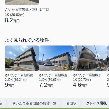
さいたま市岩槻区本町１丁目
1K (29.02㎡)
8.2
万円
よく見られている物件
さいたま市岩槻区南平野４丁目
さいたま市岩槻区府内１丁目
さいたま市岩槻区加倉１丁目
2LDK (69.24㎡)
1LDK (39.67㎡)
1K (20.70㎡)
2
9
7.2
4.6
万円
万円
万円
店
さいたま市岩槻区の賃貸一覧
岩槻駅
グレイス岩槻