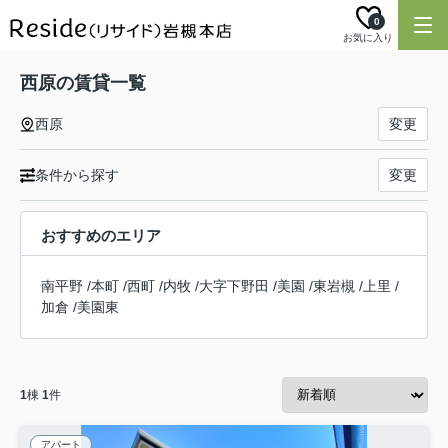
0
お気に入り
西原の賃貸一覧
西原
変更
条件から探す
変更
おすすめのエリア
南平野
/
本町
/
西町
/
内牧
/
大字下野田
/
美園
/
東岩槻
/
上里
/
加倉
/
美園東
1
棟
1
件
アパート