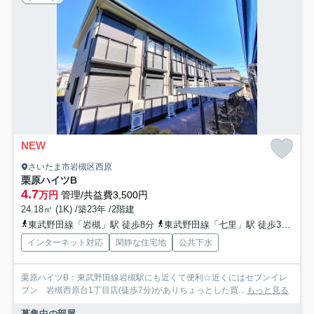
NEW
さいたま市岩槻区西原
栗原ハイツB
4.7
万円
管理/共益費3,500円
24.18㎡ (1K) /築23年 /2階建
東武野田線「岩槻」駅 徒歩8分
東武野田線「七里」駅 徒歩39分
東
インターネット対応
閑静な住宅地
公共下水
栗原ハイツB：東武野田線岩槻駅にも近くて便利☆近くにはセブンイレ
ブン 岩槻西原台1丁目店(徒歩7分)がありちょっとした買...
もっと見る
募集中の部屋