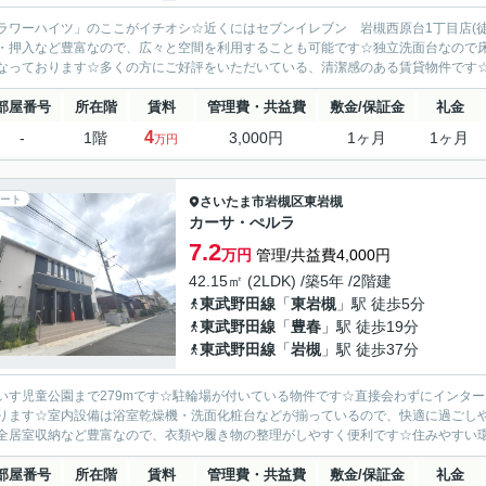
ラワーハイツ」のここがイチオシ☆近くにはセブンイレブン 岩槻西原台1丁目店(
・押入など豊富なので、広々と空間を利用することも可能です☆独立洗面台なので
なっております☆多くの方にご好評をいただいている、清潔感のある賃貸物件です☆さ
部屋番号
所在階
賃料
管理費・共益費
敷金/保証金
礼金
4
-
1階
3,000円
1ヶ月
1ヶ月
万円
ート
さいたま市岩槻区
東岩槻
カーサ・ぺルラ
7.2
万円
管理/共益費4,000円
42.15㎡ (2LDK) /築5年 /2階建
東武野田線
「
東岩槻
」駅 徒歩5分
東武野田線
「
豊春
」駅 徒歩19分
東武野田線
「
岩槻
」駅 徒歩37分
いす児童公園まで279mです☆駐輪場が付いている物件です☆直接会わずにインタ
ります☆室内設備は浴室乾燥機・洗面化粧台などが揃っているので、快適に過ごし
全居室収納など豊富なので、衣類や履き物の整理がしやすく便利です☆住みやすい環境が嬉
部屋番号
所在階
賃料
管理費・共益費
敷金/保証金
礼金