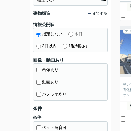
建物構造
追加する
情報公開日
アパ
指定しない
本日
3日以内
1週間以内
画像・動画あり
画像あり
動画あり
歩い
面化
パノラマあり
ック
条件
条件
ペット飼育可