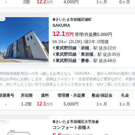
12.2
-
2階
4,000円
1ヶ月
0ヶ月
万円
ス
さいたま市岩槻区
城町
SAKURA
12.1
万円
管理/共益費5,000円
66.24㎡ (2LDK) /築1年 /2階建
東武野田線
「
岩槻
」駅 徒歩22分
東武野田線
「
東岩槻
」駅 徒歩35分
東武野田線
「
豊春
」駅 徒歩48分
野田線岩槻駅周辺への引っ越しをお考えなら「SAKURA」。家から463mの場所
談はお早めにお願いします。収納はクロゼット・全居室収納など豊富なので、衣類
で、外に干したくない日でも効率よくカラッと乾かせます。ぜひご覧いただきたい賃貸
部屋番号
所在階
賃料
管理費・共益費
敷金/保証金
礼金
12.1
-
1-2階
5,000円
1ヶ月
1ヶ月
万円
ート
さいたま市岩槻区
大字加倉
コンフォート岩槻Ａ