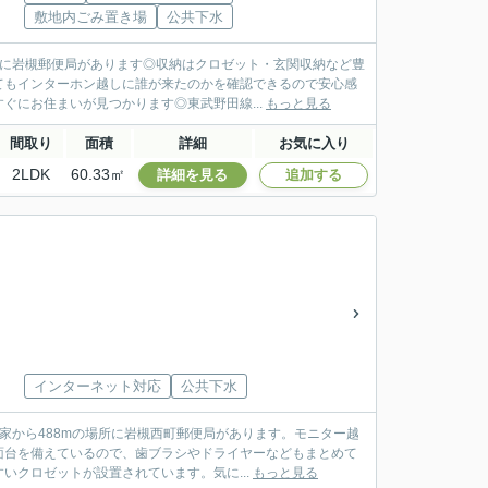
敷地内ごみ置き場
公共下水
ろに岩槻郵便局があります◎収納はクロゼット・玄関収納など豊
てもインターホン越しに誰が来たのかを確認できるので安心感
ぐにお住まいが見つかります◎東武野田線...
もっと見る
間取り
面積
詳細
お気に入り
2LDK
60.33㎡
詳細を見る
追加する
インターネット対応
公共下水
家から488mの場所に岩槻西町郵便局があります。モニター越
面台を備えているので、歯ブラシやドライヤーなどもまとめて
クロゼットが設置されています。気に...
もっと見る