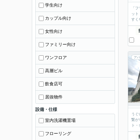
学生向け
「フ
ット
カップル向け
すく
女性向け
ファミリー向け
ワンフロア
アパ
高層ビル
飲食店可
居抜物件
設備・仕様
うぐ
繋が
室内洗濯機置場
ト・
フローリング