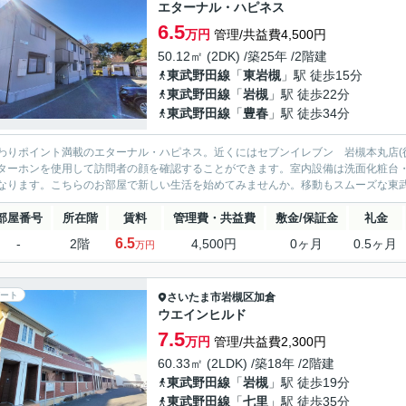
エターナル・ハピネス
6.5
万円
管理/共益費4,500円
50.12㎡ (2DK) /築25年 /2階建
東武野田線
「
東岩槻
」駅 徒歩15分
東武野田線
「
岩槻
」駅 徒歩22分
東武野田線
「
豊春
」駅 徒歩34分
わりポイント満載のエターナル・ハピネス。近くにはセブンイレブン 岩槻本丸店(徒
ターホンを使用して訪問者の顔を確認することができます。室内設備は洗面化粧台
なります。こちらのお部屋で新しい生活を始めてみませんか。移動もスムーズな東武野
部屋番号
所在階
賃料
管理費・共益費
敷金/保証金
礼金
6.5
-
2階
4,500円
0ヶ月
0.5ヶ月
万円
ート
さいたま市岩槻区
加倉
ウエインヒルド
7.5
万円
管理/共益費2,300円
60.33㎡ (2LDK) /築18年 /2階建
東武野田線
「
岩槻
」駅 徒歩19分
東武野田線
「
七里
」駅 徒歩35分