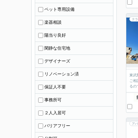
ペット専用設備
テラ
楽器相談
陽当り良好
閑静な住宅地
デザイナーズ
リノベーション済
東武
ご相
るの
保証人不要
事務所可
２人入居可
アパ
バリアフリー