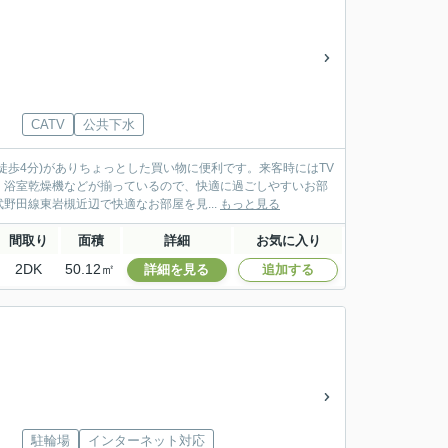
CATV
公共下水
歩4分)がありちょっとした買い物に便利です。来客時にはTV
・浴室乾燥機などが揃っているので、快適に過ごしやすいお部
田線東岩槻近辺で快適なお部屋を見...
もっと見る
間取り
面積
詳細
お気に入り
2DK
50.12㎡
詳細を見る
追加する
駐輪場
インターネット対応