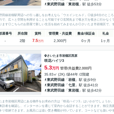
東武野田線
「
東岩槻
」駅 徒歩53分
野田線岩槻駅周辺への引っ越しをお考えなら「ウエインヒルド」◎徒歩6分のとこ
ので、広々と空間を利用することも可能です◎玄関先まで覗き穴を覗きに行かなく
ります◎こちらのお部屋で新しい生活を始めてみませんか◎さいたま市岩槻区で、す
部屋番号
所在階
賃料
管理費・共益費
敷金/保証金
礼金
7.5
-
2階
2,300円
0ヶ月
1ヶ月
万円
ート
さいたま市岩槻区
西原
咲花ハイツ3
5.3
万円
管理/共益費2,000円
35.83㎡ (2K) /築44年 /2階建
東武野田線
「
岩槻
」駅 徒歩9分
東武野田線
「
七里
」駅 徒歩41分
東武野田線
「
東岩槻
」駅 徒歩42分
たま市岩槻区周辺にある物件をお求めの方は「咲花ハイツ3」はいかがでしょうか。
来訪者を確認し、インターホンを通じて室内から会話することができます。独立洗
キリ収納できます。お風呂には追い焚き機能が付いています。コートなども扱いやすい