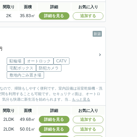
間取り
面積
詳細
お気に入り
2K
35.83㎡
詳細を見る
追加する
新築
円
駐輪場
オートロック
CATV
宅配ボックス
防犯カメラ
敷地内ごみ置き場
件なので、掃除もしやすく便利です。室内設備は浴室乾燥機・洗
空間を利用することも可能です。セキュリティ面は、オートロ
気分も快適に新生活を始められます。当...
もっと見る
間取り
面積
詳細
お気に入り
2LDK
49.68㎡
詳細を見る
追加する
2LDK
50.01㎡
詳細を見る
追加する