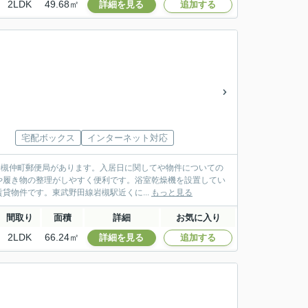
2LDK
49.68㎡
詳細を見る
追加する
宅配ボックス
インターネット対応
に岩槻仲町郵便局があります。入居日に関してや物件についての
や履き物の整理がしやすく便利です。浴室乾燥機を設置してい
物件です。東武野田線岩槻駅近くに...
もっと見る
間取り
面積
詳細
お気に入り
2LDK
66.24㎡
詳細を見る
追加する