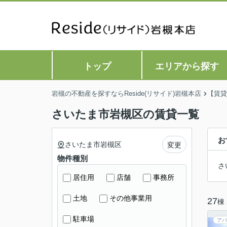
トップ
エリアから探す
岩槻の不動産を探すならReside(リサイド)岩槻本店
【賃貸
さいたま市岩槻区の賃貸一覧
お
さいたま市岩槻区
変更
物件種別
さ
居住用
店舗
事務所
土地
その他事業用
27
棟
駐車場
アパ