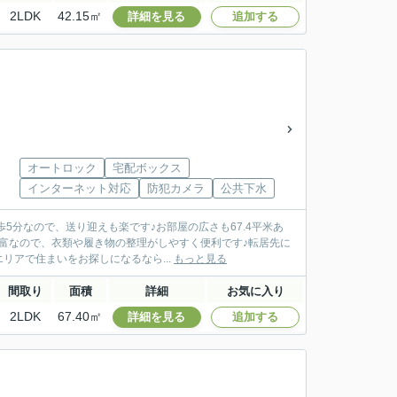
2LDK
42.15㎡
詳細を見る
追加する
オートロック
宅配ボックス
インターネット対応
防犯カメラ
公共下水
5分なので、送り迎えも楽です♪お部屋の広さも67.4平米あ
富なので、衣類や履き物の整理がしやすく便利です♪転居先に
リアで住まいをお探しになるなら...
もっと見る
間取り
面積
詳細
お気に入り
2LDK
67.40㎡
詳細を見る
追加する