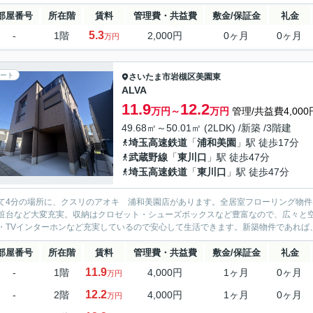
部屋番号
所在階
賃料
管理費・共益費
敷金/保証金
礼金
5.3
-
1階
2,000円
0ヶ月
0ヶ月
万円
ート
さいたま市岩槻区
美園東
ALVA
11.9
12.2
万円～
万円
管理/共益費4,000
49.68㎡～50.01㎡ (2LDK) /新築 /3階建
埼玉高速鉄道
「
浦和美園
」駅 徒歩17分
武蔵野線
「
東川口
」駅 徒歩47分
埼玉高速鉄道
「
東川口
」駅 徒歩47分
て4分の場所に、クスリのアオキ 浦和美園店があります。全居室フローリング物
粧台など大変充実。収納はクロゼット・シューズボックスなど豊富なので、広々と
・TVインターホンなど充実しているので安心して生活できます。新築物件であれば、
部屋番号
所在階
賃料
管理費・共益費
敷金/保証金
礼金
11.9
-
1階
4,000円
1ヶ月
0ヶ月
万円
12.2
-
2階
4,000円
1ヶ月
0ヶ月
万円