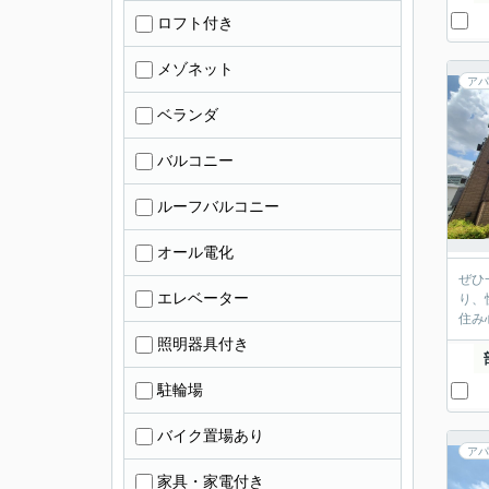
ロフト付き
メゾネット
アパ
ベランダ
バルコニー
ルーフバルコニー
オール電化
ぜひ
エレベーター
り、
住み
照明器具付き
駐輪場
バイク置場あり
アパ
家具・家電付き