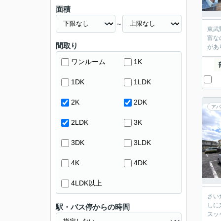
面積
～
東武
富な
間取り
があ
ワンルーム
1K
1DK
1LDK
2K
2DK
アパ
2LDK
3K
3DK
3LDK
4K
4DK
4LDK以上
さい
しに
駅・バス停からの時間
スッ