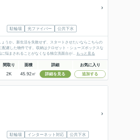
駐輪場
光ファイバー
公共下水
しょうか。新生活を失敗せず、スタートさせたいならこちらの
に配慮した物件です。収納はクロゼット・シューズボックスな
に悩まされることがなくなる独立洗面台が...
もっと見る
間取り
面積
詳細
お気に入り
2K
45.92㎡
詳細を見る
追加する
駐輪場
インターネット対応
公共下水