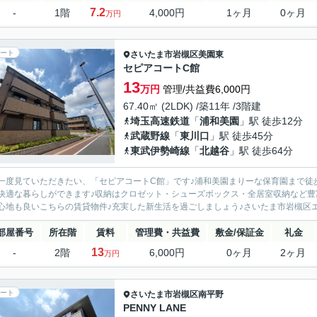
7.2
-
1階
4,000円
1ヶ月
0ヶ月
万円
ート
さいたま市岩槻区
美園東
セピアコートC館
13
万円
管理/共益費6,000円
67.40㎡ (2LDK) /築11年 /3階建
埼玉高速鉄道
「
浦和美園
」駅 徒歩12分
武蔵野線
「
東川口
」駅 徒歩45分
東武伊勢崎線
「
北越谷
」駅 徒歩64分
一度見ていただきたい、「セピアコートC館」です♪浦和美園まりーな保育園まで徒歩
快適な暮らしができます♪収納はクロゼット・シューズボックス・全居室収納など豊
心地も良いこちらの賃貸物件♪充実した新生活を過ごしましょう♪さいたま市岩槻区エ
部屋番号
所在階
賃料
管理費・共益費
敷金/保証金
礼金
13
-
2階
6,000円
0ヶ月
2ヶ月
万円
ート
さいたま市岩槻区
南平野
PENNY LANE