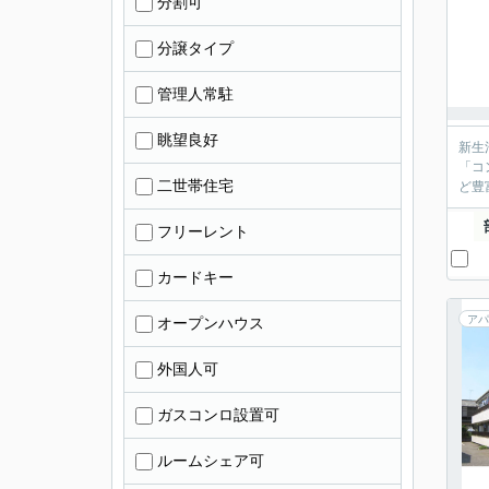
分割可
分譲タイプ
管理人常駐
眺望良好
新生
「コ
二世帯住宅
ど豊
フリーレント
カードキー
アパ
オープンハウス
外国人可
ガスコンロ設置可
ルームシェア可