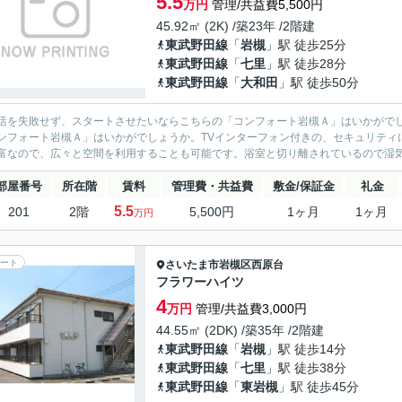
5.5
万円
管理/共益費5,500円
45.92㎡ (2K) /築23年 /2階建
東武野田線
「
岩槻
」駅 徒歩25分
東武野田線
「
七里
」駅 徒歩28分
東武野田線
「
大和田
」駅 徒歩50分
活を失敗せず、スタートさせたいならこちらの「コンフォート岩槻Ａ」はいかがで
ンフォート岩槻Ａ」はいかがでしょうか。TVインターフォン付きの、セキュリティ
富なので、広々と空間を利用することも可能です。浴室と切り離されているので湿気
部屋番号
所在階
賃料
管理費・共益費
敷金/保証金
礼金
5.5
201
2階
5,500円
1ヶ月
1ヶ月
万円
ート
さいたま市岩槻区
西原台
フラワーハイツ
4
万円
管理/共益費3,000円
44.55㎡ (2DK) /築35年 /2階建
東武野田線
「
岩槻
」駅 徒歩14分
東武野田線
「
七里
」駅 徒歩38分
東武野田線
「
東岩槻
」駅 徒歩45分