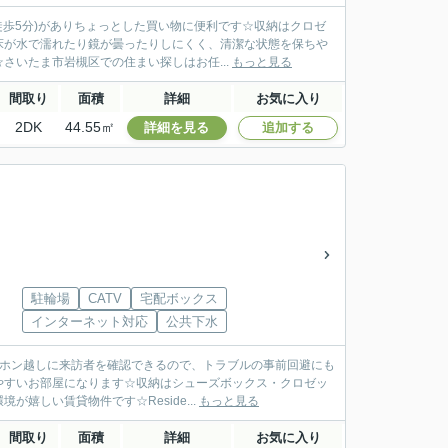
徒歩5分)がありちょっとした買い物に便利です☆収納はクロゼ
床が水で濡れたり鏡が曇ったりしにくく、清潔な状態を保ちや
いたま市岩槻区での住まい探しはお任...
もっと見る
間取り
面積
詳細
お気に入り
2DK
44.55㎡
詳細を見る
追加する
駐輪場
CATV
宅配ボックス
インターネット対応
公共下水
ーホン越しに来訪者を確認できるので、トラブルの事前回避にも
やすいお部屋になります☆収納はシューズボックス・クロゼッ
しい賃貸物件です☆Reside...
もっと見る
間取り
面積
詳細
お気に入り