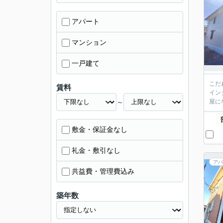
アパート
マンション
一戸建て
こだ
賃料
イン
～
屋に
敷金・保証金なし
礼金・敷引なし
アパ
共益費・管理費込み
築年数