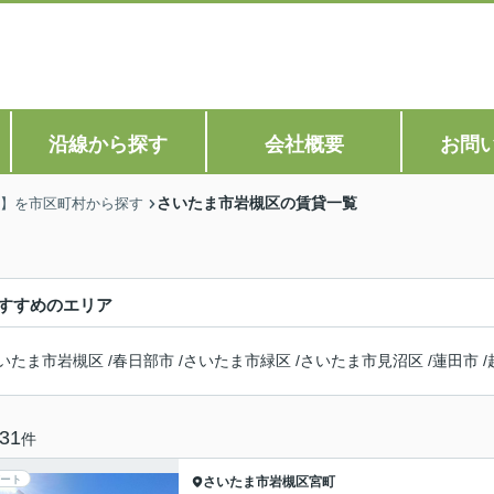
沿線から探す
会社概要
お問
さいたま市岩槻区の賃貸一覧
】を市区町村から探す
すすめのエリア
いたま市岩槻区
/
春日部市
/
さいたま市緑区
/
さいたま市見沼区
/
蓮田市
/
31
件
ート
さいたま市岩槻区
宮町