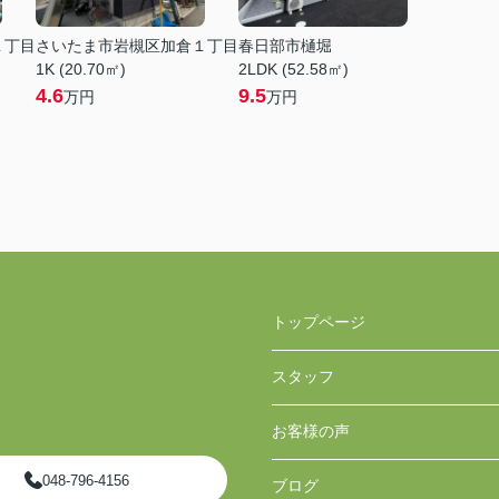
１丁目
さいたま市岩槻区加倉１丁目
春日部市樋堀
1K (20.70㎡)
2LDK (52.58㎡)
4.6
9.5
万円
万円
トップページ
スタッフ
お客様の声
048-796-4156
ブログ