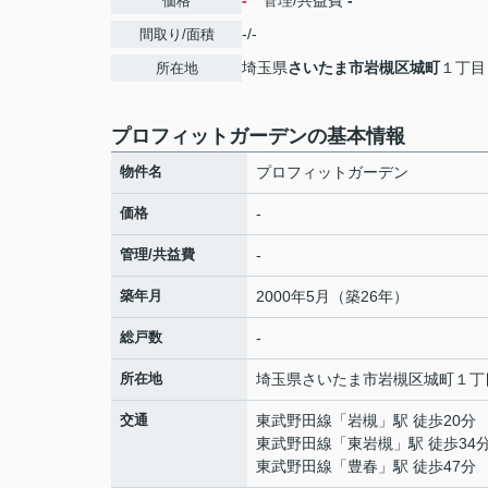
-
管理/共益費
-
価格
-/-
間取り/面積
埼玉県
さいたま市岩槻区
城町
１丁目
所在地
プロフィットガーデンの基本情報
物件名
プロフィットガーデン
価格
-
管理/共益費
-
築年月
2000年5月（築26年）
総戸数
-
所在地
埼玉県
さいたま市岩槻区
城町
１丁
交通
東武野田線
「
岩槻
」駅 徒歩20分
東武野田線
「
東岩槻
」駅 徒歩34
東武野田線
「
豊春
」駅 徒歩47分