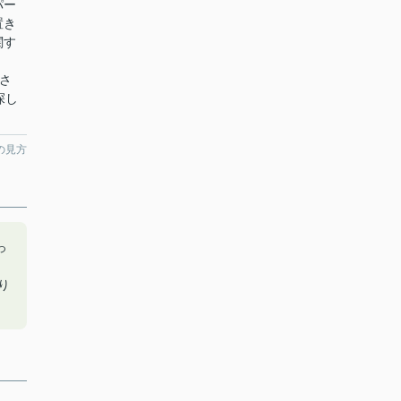
パー
置き
関す
ださ
探し
の見方
っ
より