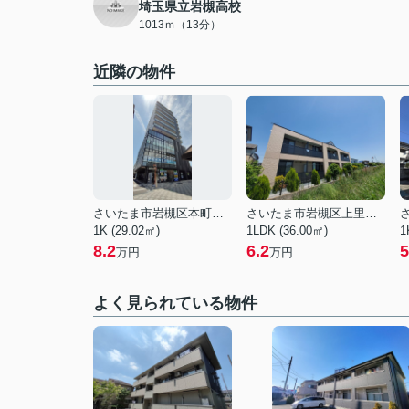
埼玉県立岩槻高校
1013ｍ（13分）
近隣の物件
さいたま市岩槻区本町１丁目
さいたま市岩槻区上里１丁目
1K (29.02㎡)
1LDK (36.00㎡)
1
8.2
6.2
5
万円
万円
よく見られている物件