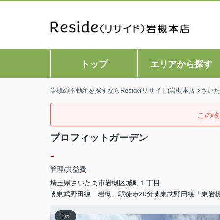
トップ
エリアから探す
岩槻の不動産を探すならReside(リサイド)岩槻本店
さいた
この物
プロフィットガーデン
-
管理/共益費 -
埼玉県
さいたま市岩槻区
城町
１丁目
東武野田線「岩槻」駅徒歩20分
東武野田線「東岩槻
1
/
5