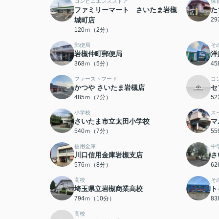
コンビニエンスストア
保
ファミリーマート さいたま岩槻
た
城町店
2
120ｍ（2分）
郵便局
そ
岩槻仲町郵便局
洋
368ｍ（5分）
4
ファーストフード
コ
かつや さいたま岩槻店
セ
485ｍ（7分）
5
小学校
ス
さいたま市立太田小学校
マ
540ｍ（7分）
5
信用金庫
中
川口信用金庫岩槻支店
さ
576ｍ（8分）
6
高校
そ
埼玉県立岩槻商業高校
ト
794ｍ（10分）
8
高校