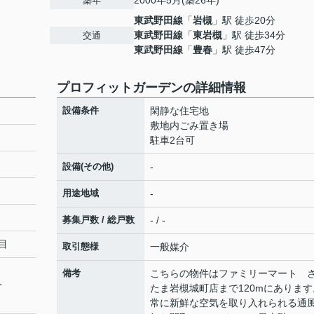
2000年5月(築26年)
築年
東武野田線
「
岩槻
」駅 徒歩20分
東武野田線
「
東岩槻
」駅 徒歩34分
交通
東武野田線
「
豊春
」駅 徒歩47分
プロフィットガーデンの詳細情報
設備条件
閑静な住宅地
敷地内ごみ置き場
駐車2台可
設備(その他)
-
用途地域
-
募集戸数 / 総戸数
- / -
目
取引態様
一般媒介
備考
こちらの物件はファミリーマート 
分
たま岩槻城町店まで120mにあります
常に新鮮な空気を取り入れられる通