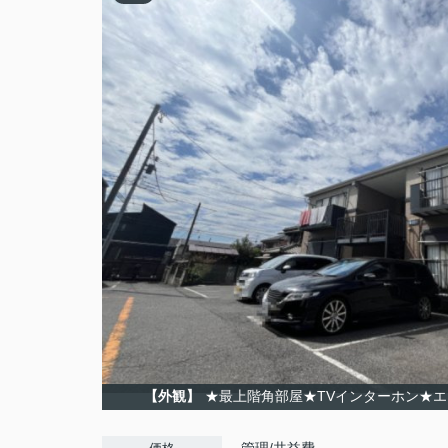
【外観】
★最上階角部屋★TVインターホン★