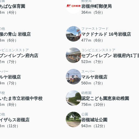
育園
郵便局
ちばな保育園
岩槻仲町郵便局
93ｍ（4分）
364ｍ（5分）
の他
ファーストフード
服の青山 岩槻店
マクドナルド 16号岩槻店
58ｍ（6分）
477ｍ（6分）
ンビニエンスストア
コンビニエンスストア
ブンイレブン府内店
セブンイレブン 岩槻府内1丁
22ｍ（7分）
523ｍ（7分）
ーパー
スーパー
ルヤ岩槻店
マルヤ岩槻店
59ｍ（7分）
560ｍ（7分）
学校
幼稚園
いたま市立岩槻中学校
認定こども園恵泉幼稚園
26ｍ（8分）
756ｍ（10分）
の他
公園
イザらス岩槻店
岩槻城址公園
38ｍ（11分）
943ｍ（12分）