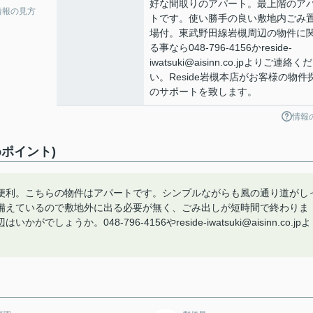
好な間取りのアパート。最上階のア
情報の見方
トです。使い勝手の良い敷地内ごみ
場付。東武野田線岩槻周辺の物件に
る事なら048-796-4156かreside-
iwatsuki@aisinn.co.jpよりご連絡く
い。Reside岩槻本店がお客様の物件
のサポートを致します。
情報
ポイント)
便利。こちらの物件はアパートです。シンプルながらも風の通り道がし
備えているので敷地外に出る必要が無く、ごみ出しが短時間で終わりま
か。048-796-4156やreside-iwatsuki@aisinn.co.jp