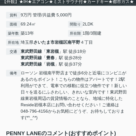
【外観】★IH★エアコン★ミストサウナ付★カードキー★都市ガス★
9万円 管理/共益費 5,000円
賃料
69.24㎡
2LDK
面積
間取り
築13年
1階/3階建
築年数
所在階
埼玉県
さいたま市岩槻区
南平野
４丁目
所在地
東武野田線
「
東岩槻
」駅 徒歩18分
交通
東武野田線
「
豊春
」駅 徒歩28分
東武野田線
「
岩槻
」駅 徒歩37分
ローソン 岩槻南平野店まで徒歩6分と近場にコンビニが
備考
あるのもポイント！こちらの物件はアパートです！2駅
利用ができて、電車での移動に役立つ物件です！新しい
日々を送るにふさわしい、きれいな室内です！東武野田
線東岩槻周辺の賃貸情報のことなら、地域に特化した
Reside岩槻本店にお問い合わせください！ご連絡は
048-796-4156からお気軽にどうぞ、お待ちしておりま
す(*^_^*)
PENNY LANEのコメント(おすすめポイント)