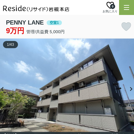
0
お気に入り
PENNY LANE
空室1
9万円
管理/共益費 5,000円
1
/
43