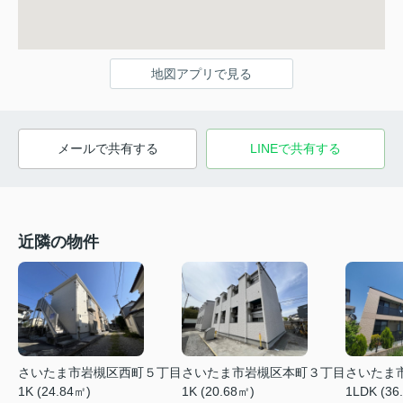
地図アプリで見る
メールで共有する
LINEで共有する
近隣の物件
さいたま市岩槻区西町５丁目
さいたま市岩槻区本町３丁目
さいたま
1K (24.84㎡)
1K (20.68㎡)
1LDK (36