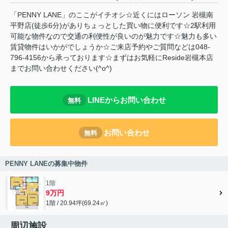
「PENNY LANE」のここがイチオシ☆近くにはローソン 岩槻南
平野店(徒歩6分)がありちょっとした買い物に便利です☆2駅利用
可能な物件なので交通の利便性が良いのが魅力です☆魅力も多い
賃貸物件はいかがでしょうか☆ご来店予約やご質問などは048-
796-4156から承っております☆まずはお気軽にReside岩槻本店
までお問い合わせください(^o^)
LINEからお問い合わせ
無料
お問い合わせ
無料
PENNY LANEの募集中物件
1階
9万円
1階 / 20.94坪(69.24㎡)
周辺施設