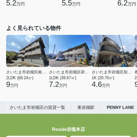
5.2
5.5
6.2
万円
万円
万円
よく見られている物件
さいたま市岩槻区南平野４丁目
さいたま市岩槻区府内１丁目
さいたま市岩槻区加倉１丁目
2LDK (69.24㎡)
1LDK (39.67㎡)
1K (20.70㎡)
2
9
7.2
4.6
万円
万円
万円
さいたま市岩槻区の賃貸一覧
東岩槻駅
PENNY LANE
Reside岩槻本店