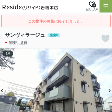
0
お気に入り
この物件の募集は終了しました。
サンヴィラージュ
空室0
-
管理/共益費 -
1
/
6