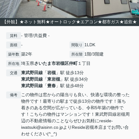
【外観】★ネット無料★オートロック★エアコン★都市ガス★追炊★
- 管理/共益費 -
賃料
-
1LDK
面積
間取り
築2年
1階/3階建
築年数
所在階
埼玉県
さいたま市岩槻区
仲町
１丁目
所在地
東武野田線
「
岩槻
」駅 徒歩13分
交通
東武野田線
「
東岩槻
」駅 徒歩34分
東武野田線
「
豊春
」駅 徒歩48分
この物件は窓からの陽当りも良い、快適な環境の整った
備考
物件です！最寄りの駅まで徒歩13分の物件です！落ち
着きのある空間が広がっている、令和5年築の物件で
す！こちらの物件はマンションです！東武野田線岩槻周
辺の不動産情報のことならぜひお気軽にreside-
iwatsuki@aisinn.co.jpよりReside岩槻本店までお問い合
わせください(^_^)