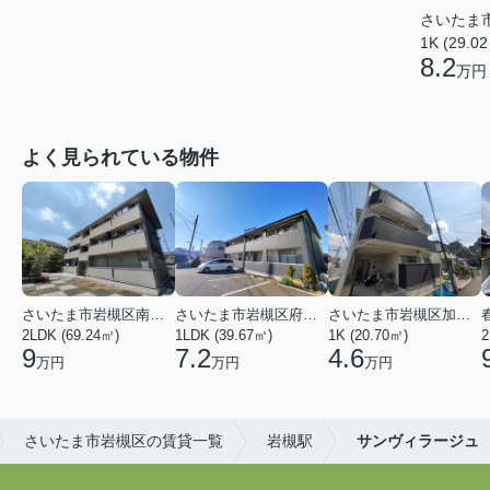
さいたま
1K (29.0
8.2
万円
よく見られている物件
さいたま市岩槻区南平野４丁目
さいたま市岩槻区府内１丁目
さいたま市岩槻区加倉１丁目
2LDK (69.24㎡)
1LDK (39.67㎡)
1K (20.70㎡)
2
9
7.2
4.6
万円
万円
万円
さいたま市岩槻区の賃貸一覧
岩槻駅
サンヴィラージュ