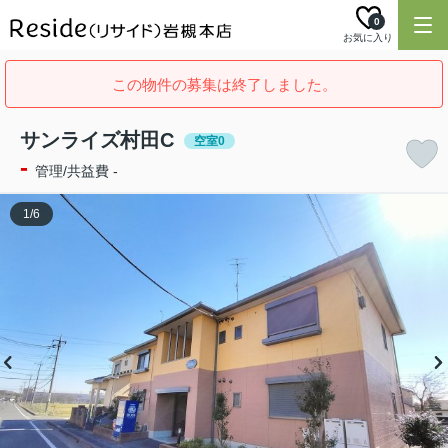
0
お気に入り
この物件の募集は終了しました。
サンライズ村田C
空室0
-
管理/共益費 -
1
/
6