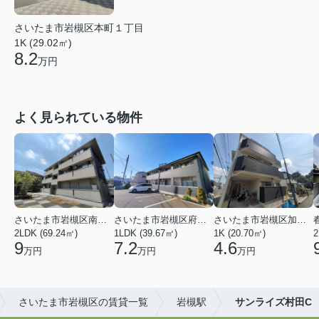
さいたま市岩槻区本町１丁目
1K (29.02㎡)
8.2
万円
よく見られている物件
さいたま市岩槻区南平野４丁目
さいたま市岩槻区府内１丁目
さいたま市岩槻区加倉１丁目
2LDK (69.24㎡)
1LDK (39.67㎡)
1K (20.70㎡)
2
9
7.2
4.6
万円
万円
万円
さいたま市岩槻区の賃貸一覧
岩槻駅
サンライズ村田C