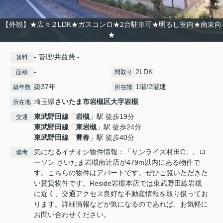
【外観】★広々２LDK★ガスコンロ★2台駐車可★明るし室内★南東向
★
- 管理/共益費 -
賃料
-
2LDK
面積
間取り
築37年
1階/2階建
築年数
所在階
埼玉県
さいたま市岩槻区
大字岩槻
所在地
東武野田線
「
岩槻
」駅 徒歩19分
交通
東武野田線
「
東岩槻
」駅 徒歩24分
東武野田線
「
豊春
」駅 徒歩40分
気になるイチオシ物件情報：「サンライズ村田C」。ロ
備考
ーソン さいたま岩槻南辻店が479m以内にある物件で
す。こちらの物件はアパートです。ぜひご覧いただきた
い賃貸物件です。Reside岩槻本店では東武野田線岩槻
に近く、交通アクセス良好な不動産情報を取り扱ってお
ります。詳細情報などが気になるのであれば、お気軽に
お問い合わせください。