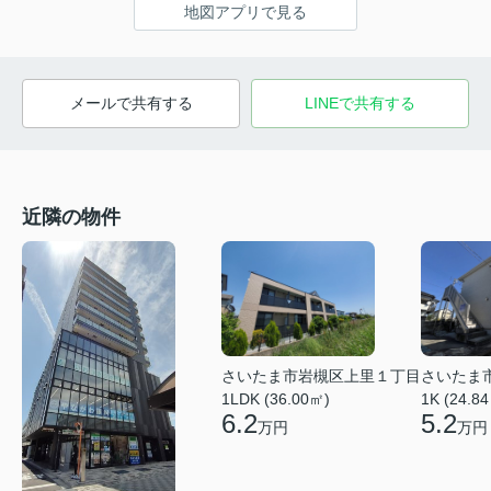
地図アプリで見る
メールで共有する
LINEで共有する
近隣の物件
さいたま市岩槻区上里１丁目
さいたま
1LDK (36.00㎡)
1K (24.8
6.2
5.2
万円
万円