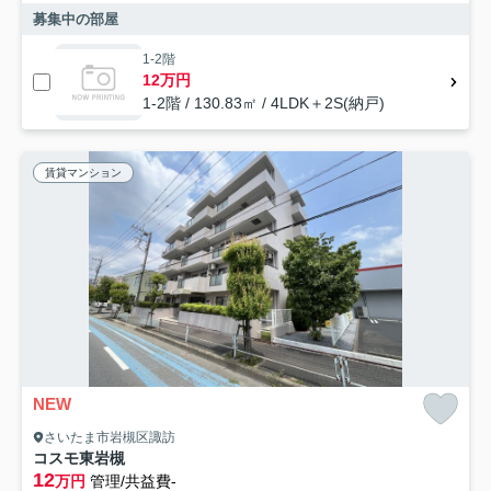
募集中の部屋
1-2階
12万円
1-2階 / 130.83㎡ / 4LDK＋2S(納戸)
賃貸マンション
NEW
さいたま市岩槻区諏訪
コスモ東岩槻
12
万円
管理/共益費-