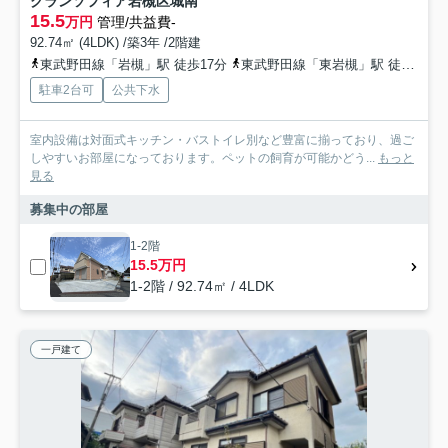
グランソフィア岩槻区城南
15.5
万円
管理/共益費-
92.74㎡ (4LDK) /築3年 /2階建
東武野田線「岩槻」駅 徒歩17分
東武野田線「東岩槻」駅 徒歩47分
駐車2台可
公共下水
室内設備は対面式キッチン・バストイレ別など豊富に揃っており、過ご
しやすいお部屋になっております。ペットの飼育が可能かどう...
もっと
見る
募集中の部屋
1-2階
15.5万円
1-2階 / 92.74㎡ / 4LDK
一戸建て