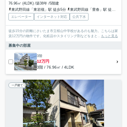
76.96㎡ (4LDK) /築38年 /5階建
東武野田線「東岩槻」駅 徒歩5分
東武野田線「豊春」駅 徒歩22分
エレベーター
インターネット対応
公共下水
徒歩15分の距離にさいたま市立桜山中学校があるのも魅力。こちらは家
賃12万円の物件です。化粧品やスタイリング剤などをまと...
もっと見る
募集中の部屋
3階
12万円
3階 / 76.96㎡ / 4LDK
一戸建て