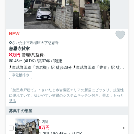
NEW
さいたま市岩槻区大字慈恩寺
慈恩寺貸家
8
万円
管理/共益費-
80.45㎡ (4LDK) /築37年 /2階建
東武野田線「東岩槻」駅 徒歩28分
東武野田線「豊春」駅 徒歩32分
浄化槽排水
「慈恩寺戸建て」：さいたま市岩槻区エリアの新居にピッタリ。抗菌性
に優れていて、扱いやすい材質のシステムキッチン付き。畳よ...
もっと
見る
募集中の部屋
1-2階
8万円
1-2階 / 80.45㎡ / 4LDK