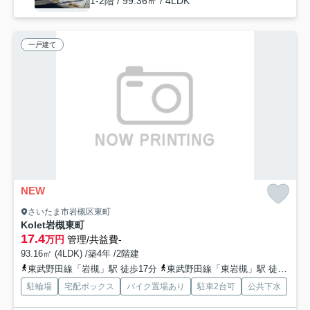
1-2階 / 99.36㎡ / 4LDK
一戸建て
NEW
さいたま市岩槻区東町
Kolet岩槻東町
17.4
万円
管理/共益費-
93.16㎡ (4LDK) /築4年 /2階建
東武野田線「岩槻」駅 徒歩17分
東武野田線「東岩槻」駅 徒歩41分
駐輪場
宅配ボックス
バイク置場あり
駐車2台可
公共下水