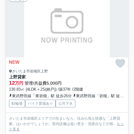
NEW
さいたま市岩槻区上野
上野貸家
12
万円
管理/共益費5,000円
130.83㎡ (4LDK＋2S(納戸)) /築37年 /2階建
東武野田線「東岩槻」駅 徒歩26分
東武野田線「岩槻」駅 徒歩39分
駐輪場
バイク置場あり
公共下水
さいたま市岩槻区エリアでの住まいなら、住み心地も快適な「上野貸
家」はいかがでしょうか。室内設備は追い焚き・洗面台などが揃...
もっ
と見る