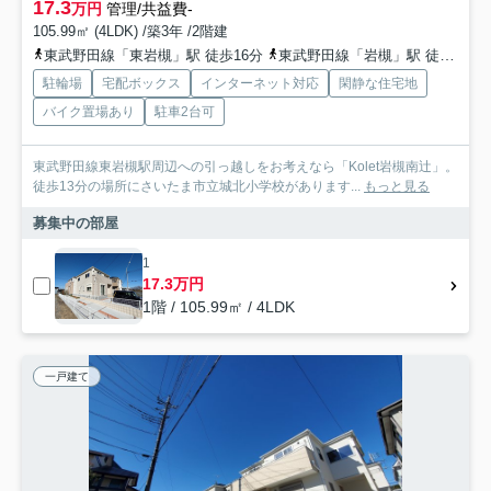
17.3
万円
管理/共益費-
105.99㎡ (4LDK) /築3年 /2階建
東武野田線「東岩槻」駅 徒歩16分
東武野田線「岩槻」駅 徒歩20分
駐輪場
宅配ボックス
インターネット対応
閑静な住宅地
バイク置場あり
駐車2台可
東武野田線東岩槻駅周辺への引っ越しをお考えなら「Kolet岩槻南辻」。
徒歩13分の場所にさいたま市立城北小学校があります...
もっと見る
募集中の部屋
1
17.3万円
1階 / 105.99㎡ / 4LDK
一戸建て