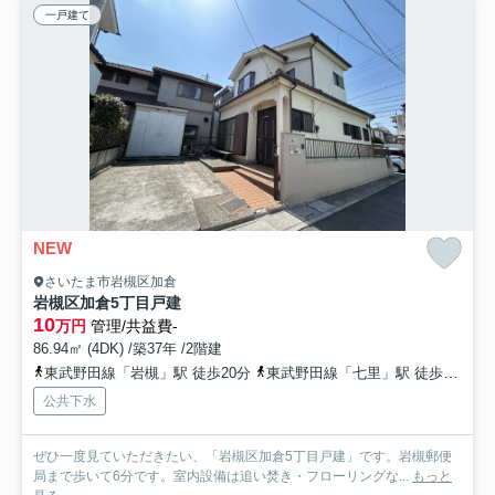
一戸建て
NEW
さいたま市岩槻区加倉
岩槻区加倉5丁目戸建
10
万円
管理/共益費-
86.94㎡ (4DK) /築37年 /2階建
東武野田線「岩槻」駅 徒歩20分
東武野田線「七里」駅 徒歩39分
公共下水
ぜひ一度見ていただきたい、「岩槻区加倉5丁目戸建」です。岩槻郵便
局まで歩いて6分です。室内設備は追い焚き・フローリングな...
もっと