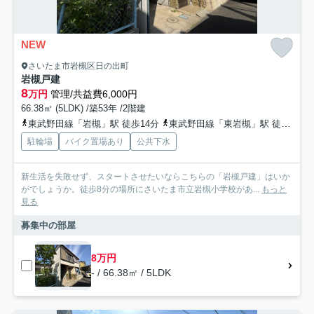
NEW
さいたま市岩槻区日の出町
岩槻戸建
8
万円
管理/共益費6,000円
66.38㎡ (5LDK) /築53年 /2階建
東武野田線「岩槻」駅 徒歩14分
東武野田線「東岩槻」駅 徒歩29分
駐輪場
バイク置場あり
公共下水
新生活を失敗せず、スタートさせたいならこちらの「岩槻戸建」はいか
がでしょうか。徒歩8分の場所にさいたま市立岩槻小学校があ...
もっと
見る
募集中の部屋
8万円
- / 66.38㎡ / 5LDK