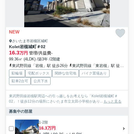
NEW
さいたま市岩槻区城町
Kolet岩槻城町＃02
16.3
万円
管理/共益費-
99.36㎡ (4LDK) /築3年 /2階建
東武野田線「岩槻」駅 徒歩26分
東武野田線「東岩槻」駅 徒歩28分
駐輪場
宅配ボックス
閑静な住宅地
バイク置場あり
駐車2台可
公共下水
東武野田線岩槻駅周辺への引っ越しをお考えなら「Kolet岩槻城町＃
02」！徒歩12分の場所にさいたま市立太田小学校があり...
もっと見る
募集中の部屋
1-2階
16.3万円