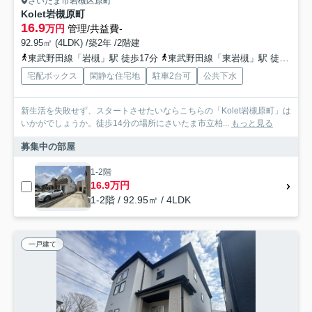
さいたま市岩槻区原町
Kolet岩槻原町
16.9
万円
管理/共益費-
92.95㎡ (4LDK) /築2年 /2階建
東武野田線「岩槻」駅 徒歩17分
東武野田線「東岩槻」駅 徒歩50分
宅配ボックス
閑静な住宅地
駐車2台可
公共下水
新生活を失敗せず、スタートさせたいならこちらの「Kolet岩槻原町」は
いかがでしょうか。徒歩14分の場所にさいたま市立柏...
もっと見る
募集中の部屋
1-2階
16.9万円
1-2階 / 92.95㎡ / 4LDK
一戸建て