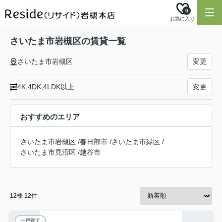
0
お気に入り
さいたま市岩槻区の賃貸一覧
さいたま市岩槻区
変更
4K,4DK,4LDK以上
変更
おすすめのエリア
さいたま市岩槻区
/
春日部市
/
さいたま市緑区
/
さいたま市見沼区
/
越谷市
12
棟
12
件
一戸建て