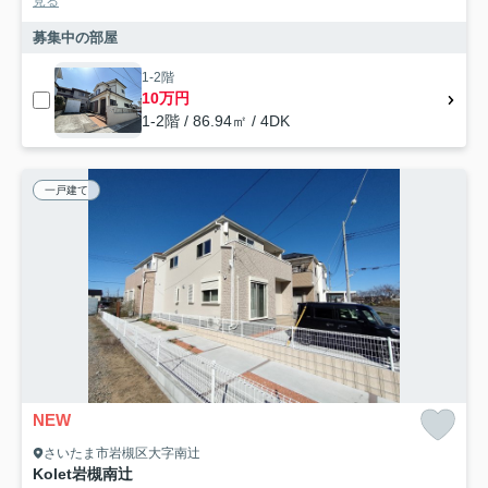
見る
募集中の部屋
1-2階
10万円
1-2階 / 86.94㎡ / 4DK
一戸建て
NEW
さいたま市岩槻区大字南辻
Kolet岩槻南辻