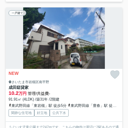
一戸建て
NEW
さいたま市岩槻区南平野
成田邸貸家
10.2
万円
管理/共益費-
91.91㎡ (4LDK) /築31年 /2階建
東武野田線「東岩槻」駅 徒歩5分
東武野田線「豊春」駅 徒歩20分
閑静な住宅地
好立地
公共下水
うぐいす児童公園まで247mです。こちらの物件は周辺に2駅あるので通