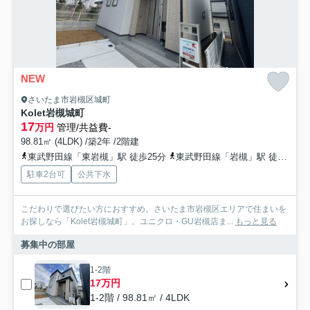
NEW
さいたま市岩槻区城町
Kolet岩槻城町
17
万円
管理/共益費-
98.81㎡ (4LDK) /築2年 /2階建
東武野田線「東岩槻」駅 徒歩25分
東武野田線「岩槻」駅 徒歩27分
駐車2台可
公共下水
こだわりで選びたい方におすすめ。さいたま市岩槻区エリアで住まいを
お探しなら「Kolet岩槻城町」。ユニクロ・GU岩槻店ま...
もっと見る
募集中の部屋
1-2階
17万円
1-2階 / 98.81㎡ / 4LDK