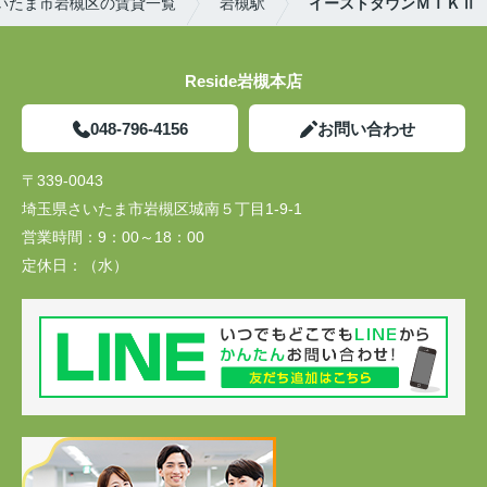
いたま市岩槻区の賃貸一覧
岩槻駅
イーストタウンＭＴＫⅡ
Reside岩槻本店
048-796-4156
お問い合わせ
〒339-0043
埼玉県さいたま市岩槻区城南５丁目1-9-1
営業時間：
9：00～18：00
定休日：
（水）