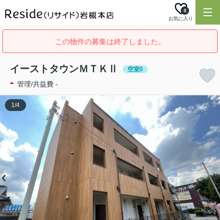
0
お気に入り
この物件の募集は終了しました。
イーストタウンＭＴＫⅡ
空室0
-
管理/共益費 -
1
/
4