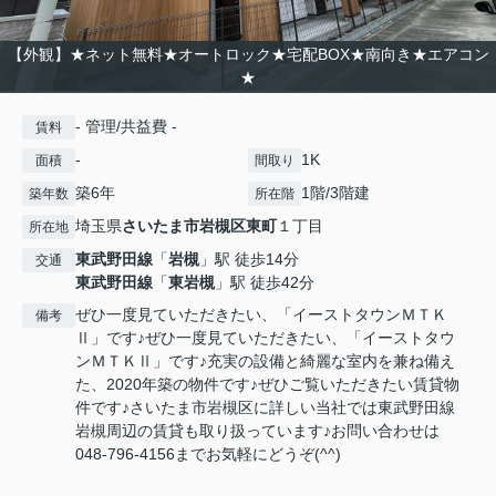
【外観】★ネット無料★オートロック★宅配BOX★南向き★エアコン
★
- 管理/共益費 -
賃料
-
1K
面積
間取り
築6年
1階/3階建
築年数
所在階
埼玉県
さいたま市岩槻区
東町
１丁目
所在地
東武野田線
「
岩槻
」駅 徒歩14分
交通
東武野田線
「
東岩槻
」駅 徒歩42分
ぜひ一度見ていただきたい、「イーストタウンＭＴＫ
備考
Ⅱ」です♪ぜひ一度見ていただきたい、「イーストタウ
ンＭＴＫⅡ」です♪充実の設備と綺麗な室内を兼ね備え
た、2020年築の物件です♪ぜひご覧いただきたい賃貸物
件です♪さいたま市岩槻区に詳しい当社では東武野田線
岩槻周辺の賃貸も取り扱っています♪お問い合わせは
048-796-4156までお気軽にどうぞ(^^)