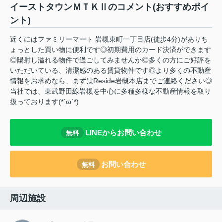
イーストタウンＭＴＫⅡのコメント(おすすめポイ
ント)
近くにはファミリーマート 岩槻東町一丁目店(徒歩4分)がありち
ょっとした買い物に便利です◎初期費用のカード決済ができます
◎陽射し溢れる物件で過ごしてみませんか◎多くの方にご好評を
いただいている、清潔感のある賃貸物件です◎より多くの不動産
情報をお求めなら、まずはReside岩槻本店までご連絡ください◎
当社では、東武野田線岩槻を中心に多種多様な不動産情報を取り
扱っております(*´ω`*)
LINEからお問い合わせ
無料
お問い合わせ
無料
周辺施設