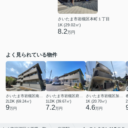
さいたま市岩槻区本町１丁目
1K (29.02㎡)
8.2
万円
よく見られている物件
さいたま市岩槻区南平野４丁目
さいたま市岩槻区府内１丁目
さいたま市岩槻区加倉１丁目
2LDK (69.24㎡)
1LDK (39.67㎡)
1K (20.70㎡)
2
9
7.2
4.6
万円
万円
万円