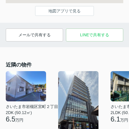
地図アプリで見る
メールで共有する
LINEで共有する
近隣の物件
さいたま市岩槻区宮町２丁目
さいたま
2DK (50.12㎡)
2LDK (50
6.5
6.1
万円
万円