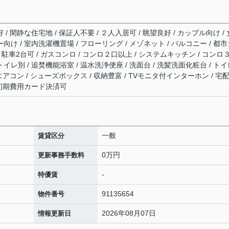
 / 閑静な住宅地 / 保証人不要 / ２人入居可 / 眺望良好 / カップル向け / 
ー向け / 室内洗濯機置場 / フローリング / メゾネット / バルコニー / 都
有 / 駐車2台可 / ガスコンロ / コンロ２口以上 / システムキッチン / コンロ
トイレ別 / 追焚機能浴室 / 温水洗浄便座 / 洗面台 / 洗髪洗面化粧台 / ト
 エアコン / シューズボックス / 収納豊富 / TVモニタ付インターホン / 宅
/ 初期費用カード決済可
一般
賃貸区分
0万円
更新事務手数料
-
特優賃
91135654
物件番号
2026年08月07日
情報更新日