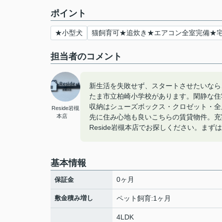
ポイント
★小型犬
猫飼育可★追炊き★エアコン全室完備★宅
担当者のコメント
新生活を失敗せず、スタートさせたいならこ
たま市立柏崎小学校があります。閑静な住
収納はシューズボックス・クロゼット・全
Reside岩槻
本店
先に住み心地も良いこちらの賃貸物件。充
Reside岩槻本店でお探しください。まずは0
基本情報
0ヶ月
保証金
敷金積み増し
ペット飼育:1ヶ月
4LDK