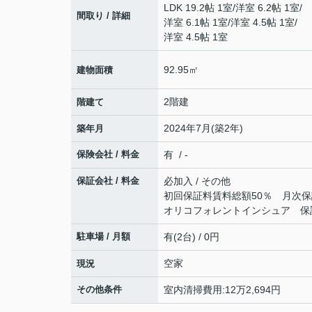
LDK 19.2帖 1室
/
洋室 6.2帖 1室
/
間取り / 詳細
洋室 6.1帖 1室
/
洋室 4.5帖 1室
/
洋室 4.5帖 1室
92.95㎡
建物面積
2階建
階建て
2024年7月(築2年)
築年月
保険会社 / 料金
有 / -
保証会社 / 料金
必加入 / その他
初回保証料賃料総額50％ 月次保
オリコフォレントインシュア 保証
駐車場 / 月額
有(2台) / 0円
空家
現況
その他条件
室内清掃費用:12万2,694円