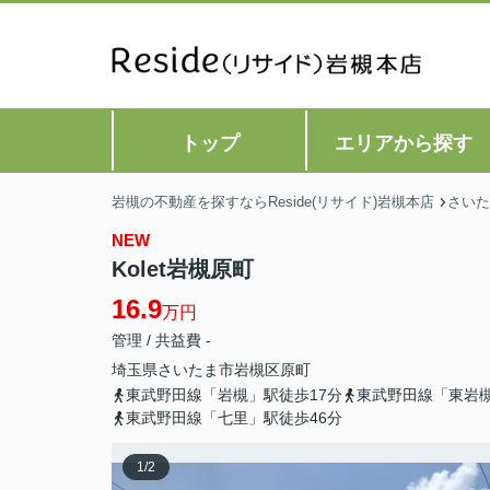
トップ
エリアから探す
岩槻の不動産を探すならReside(リサイド)岩槻本店
さいた
NEW
Kolet岩槻原町
16.9
万円
管理 / 共益費 -
埼玉県
さいたま市岩槻区
原町
東武野田線「岩槻」駅徒歩17分
東武野田線「東岩槻
東武野田線「七里」駅徒歩46分
1
/
2