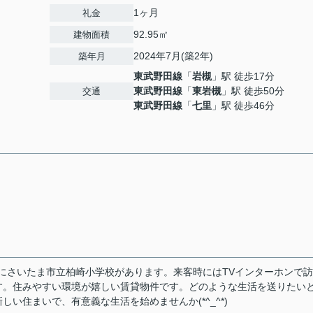
1ヶ月
礼金
92.95㎡
建物面積
2024年7月(築2年)
築年月
東武野田線
「
岩槻
」駅 徒歩17分
東武野田線
「
東岩槻
」駅 徒歩50分
交通
東武野田線
「
七里
」駅 徒歩46分
場所にさいたま市立柏崎小学校があります。来客時にはTVインターホンで
す。住みやすい環境が嬉しい賃貸物件です。どのような生活を送りたい
い住まいで、有意義な生活を始めませんか(*^_^*)