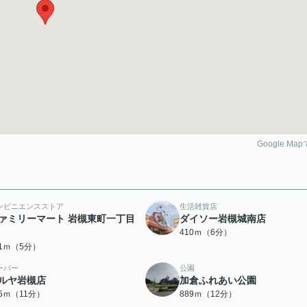
Google Ma
ンビニエンスストア
生活雑貨店
ァミリーマート 岩槻東町一丁目
ダイソー岩槻城南店
410ｍ（6分）
51ｍ（5分）
ーパー
公園
ルヤ岩槻店
加倉ふれあい公園
15ｍ（11分）
889ｍ（12分）