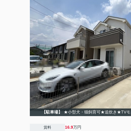
【駐車場】
★小型犬・猫飼育可★追炊き★TVモ
16.9
万円
賃料