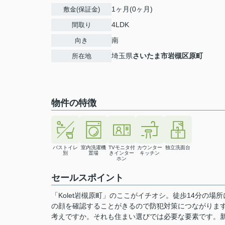
1ヶ月(0ヶ月)
敷金(保証金)
4LDK
間取り
南
向き
埼玉県
さいたま市岩槻区
原町
所在地
物件の特徴
バストイレ
室内洗濯機
TVモニタ付
カウンター
独立洗面台
別
置場
きインター
キッチン
ホン
セールスポイント
「Kolet岩槻原町」のここがイチオシ。徒歩14分の
の顔を確認することがきるので防犯対策につながりま
考えですか。それも住まい選びでは必要な要素です。新し