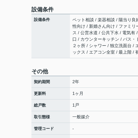
設備条件
設備条件
ペット相談 / 楽器相談 / 陽当り良好
性向け / 新婚さん向け / ファミリ
ス / 公営水道 / 公共下水 / 電気
口 / カウンターキッチン / バス・
２ヶ所 / シャワー / 独立洗面台 /
ックス / エアコン全室 / 最上階 
その他
2年
契約期間
1ヶ月
更新料
1戸
総戸数
一般媒介
取引態様
-
管理コード