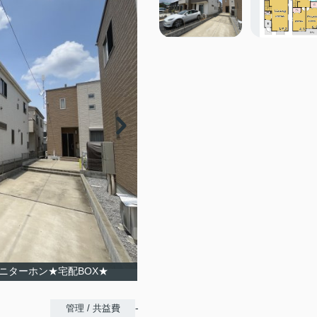
ニターホン★宅配BOX★
-
管理 / 共益費