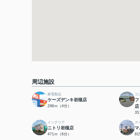
周辺施設
家電製品
コ
ケーズデンキ岩槻店
フ
298ｍ（4分）
店
3
インテリア
ス
ニトリ岩槻店
マ
471ｍ（6分）
8