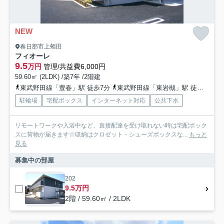
NEW
春日部市上蛭田
フィオーレ
9.5
万円
管理/共益費6,000円
59.60㎡ (2LDK) /築7年 /2階建
東武野田線「豊春」駅 徒歩7分
東武野田線「東岩槻」駅 徒歩26分
駐輪場
宅配ボックス
インターネット対応
公共下水
リモートワークや入浴中など、直接配達を受け取れない時は宅配ボック
スに荷物が届きます☆収納はクロゼット・シューズボックスな...
もっと
見る
募集中の部屋
202
9.5万円
2階 / 59.60㎡ / 2LDK