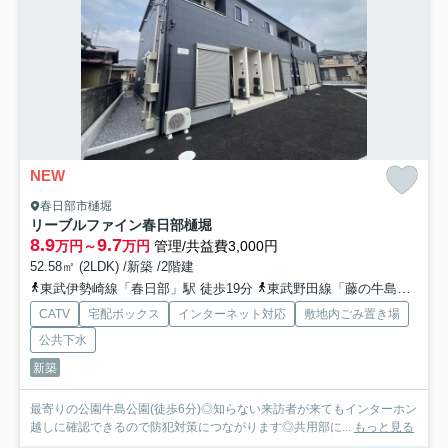
NEW
春日部市樋堀
リーブルファイン春日部樋堀
8.9
9.7
万円～
万円
管理/共益費3,000円
52.58㎡ (2LDK) /新築 /2階建
東武伊勢崎線「春日部」駅 徒歩19分
東武野田線「藤の牛島」駅 徒歩19分
CATV
宅配ボックス
インターネット対応
敷地内ごみ置き場
公共下水
新築
最寄りの公園牛島公園(徒歩6分)◎知らない来訪者が来てもインターホン
越しに確認できるので防犯対策につながります◎共用部に...
もっと見る