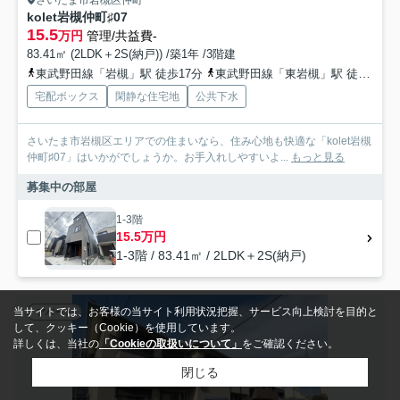
kolet岩槻仲町♯07
15.5
万円
管理/共益費-
83.41㎡ (2LDK＋2S(納戸)) /築1年 /3階建
東武野田線「岩槻」駅 徒歩17分
東武野田線「東岩槻」駅 徒歩35分
宅配ボックス
閑静な住宅地
公共下水
さいたま市岩槻区エリアでの住まいなら、住み心地も快適な「kolet岩槻
仲町♯07」はいかがでしょうか。お手入れしやすいよ...
もっと見る
募集中の部屋
1-3階
15.5万円
1-3階 / 83.41㎡ / 2LDK＋2S(納戸)
当サイトでは、お客様の当サイト利用状況把握、サービス向上検討を目的と
アパート
して、クッキー（Cookie）を使用しています。
詳しくは、当社の
「Cookieの取扱いについて」
をご確認ください。
閉じる