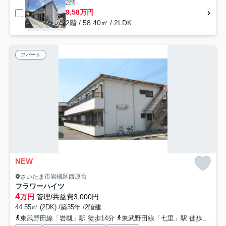
2階
9.58万円
2階 / 58.40㎡ / 2LDK
アパート
NEW
さいたま市岩槻区西原台
フラワーハイツ
4
万円
管理/共益費3,000円
44.55㎡ (2DK) /築35年 /2階建
東武野田線「岩槻」駅 徒歩14分
東武野田線「七里」駅 徒歩38分