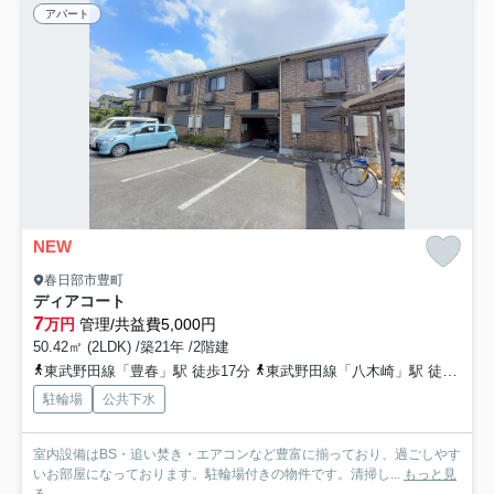
アパート
NEW
春日部市豊町
ディアコート
7
万円
管理/共益費5,000円
50.42㎡ (2LDK) /築21年 /2階建
東武野田線「豊春」駅 徒歩17分
東武野田線「八木崎」駅 徒歩19分
駐輪場
公共下水
室内設備はBS・追い焚き・エアコンなど豊富に揃っており、過ごしやす
いお部屋になっております。駐輪場付きの物件です。清掃し...
もっと見