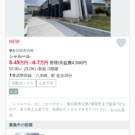
NEW
春日部市内牧
シャルール
8.49
8.7
万円～
万円
管理/共益費4,500円
53.90㎡ (2LDK) /新築 /2階建
東武野田線「八木崎」駅 徒歩28分
宅配ボックス
公共下水
新築
「シャルール」のここがイチオシ。春日部市立第7保育所まで徒歩7分な
ので、送り迎えも楽です。収納がたくさんできるアパートに...
もっと見
る
募集中の部屋