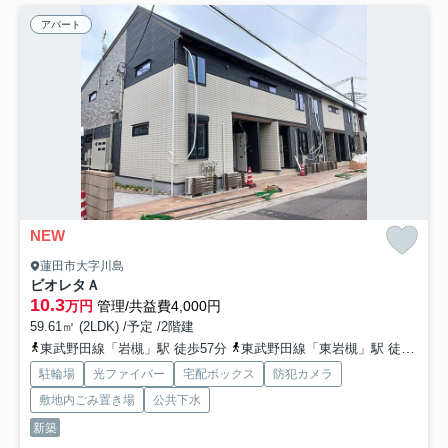
アパート
NEW
蓮田市大字川島
ビオレタＡ
10.3
万円
管理/共益費4,000円
59.61㎡ (2LDK) /予定 /2階建
東武野田線「岩槻」駅 徒歩57分
東武野田線「東岩槻」駅 徒歩62分
駐輪場
光ファイバー
宅配ボックス
防犯カメラ
敷地内ごみ置き場
公共下水
新築