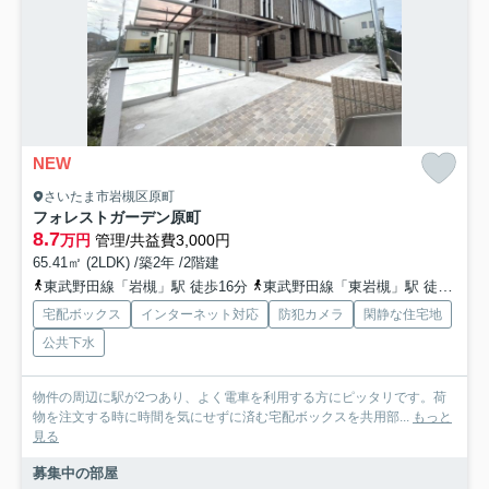
NEW
さいたま市岩槻区原町
フォレストガーデン原町
8.7
万円
管理/共益費3,000円
65.41㎡ (2LDK) /築2年 /2階建
東武野田線「岩槻」駅 徒歩16分
東武野田線「東岩槻」駅 徒歩49分
宅配ボックス
インターネット対応
防犯カメラ
閑静な住宅地
公共下水
物件の周辺に駅が2つあり、よく電車を利用する方にピッタリです。荷
物を注文する時に時間を気にせずに済む宅配ボックスを共用部...
もっと
見る
募集中の部屋