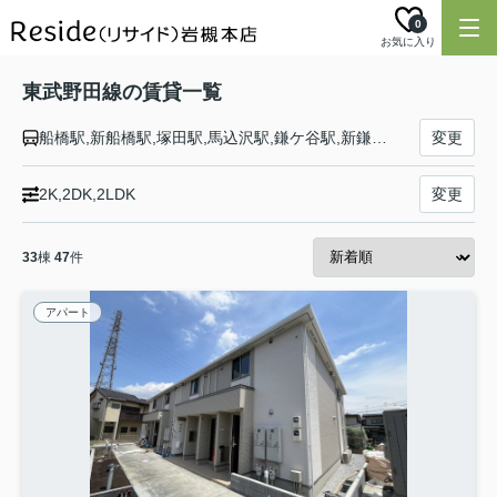
0
お気に入り
東武野田線の賃貸一覧
船橋駅,新船橋駅,塚田駅,馬込沢駅,鎌ケ谷駅,新鎌ヶ谷駅,六実駅,高柳駅,逆井駅,増尾駅,新柏駅,柏駅,豊四季駅,流山おおたかの森駅,初石駅,江戸川台駅,運河駅,梅郷駅,野田市駅,愛宕駅,清水公園駅,七光台駅,川間駅,南桜井駅,藤の牛島駅,春日部駅,八木崎駅,豊春駅,東岩槻駅,岩槻駅,七里駅,大和田駅,大宮公園駅,北大宮駅,大宮駅
変更
2K,2DK,2LDK
変更
33
棟
47
件
アパート