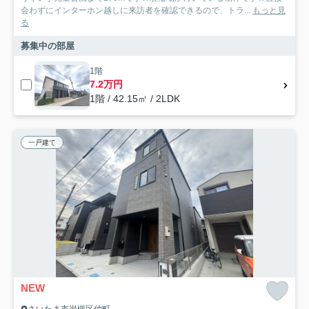
会わずにインターホン越しに来訪者を確認できるので、トラ...
もっと見
る
募集中の部屋
1階
7.2万円
1階 / 42.15㎡ / 2LDK
一戸建て
NEW
さいたま市岩槻区仲町