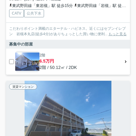
東武野田線「東岩槻」駅 徒歩15分
東武野田線「岩槻」駅 徒歩22分
CATV
公共下水
こだわりポイント満載のエターナル・ハピネス。近くにはセブンイレブ
ン 岩槻本丸店(徒歩4分)がありちょっとした買い物に便利...
もっと見る
募集中の部屋
2階
6.5万円
2階 / 50.12㎡ / 2DK
賃貸マンション