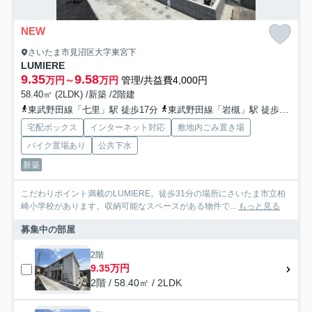
NEW
さいたま市見沼区大字東宮下
LUMIERE
9.35
9.58
万円～
万円
管理/共益費4,000円
58.40㎡ (2LDK) /新築 /2階建
東武野田線「七里」駅 徒歩17分
東武野田線「岩槻」駅 徒歩44分
宅配ボックス
インターネット対応
敷地内ごみ置き場
バイク置場あり
公共下水
新築
こだわりポイント満載のLUMIERE。徒歩31分の場所にさいたま市立柏
崎小学校があります。収納可能なスペースがある物件で...
もっと見る
募集中の部屋
2階
9.35万円
2階 / 58.40㎡ / 2LDK