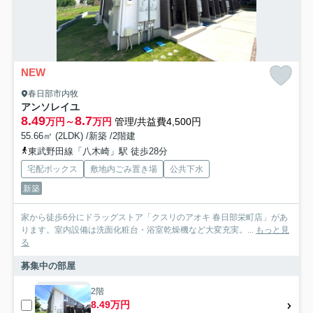
NEW
春日部市内牧
アンソレイユ
8.49
8.7
万円～
万円
管理/共益費4,500円
55.66㎡ (2LDK) /新築 /2階建
東武野田線「八木崎」駅 徒歩28分
宅配ボックス
敷地内ごみ置き場
公共下水
新築
家から徒歩6分にドラッグストア「クスリのアオキ 春日部栄町店」があ
ります。室内設備は洗面化粧台・浴室乾燥機など大変充実。...
もっと見
る
募集中の部屋
2階
8.49万円