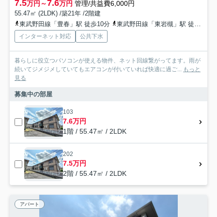
7.5
7.6
万円～
万円
管理/共益費6,000円
55.47㎡ (2LDK) /築21年 /2階建
東武野田線「豊春」駅 徒歩10分
東武野田線「東岩槻」駅 徒歩26分
インターネット対応
公共下水
暮らしに役立つパソコンが使える物件、ネット回線繋がってます。雨が
続いてジメジメしていてもエアコンが付いていれば快適に過ご...
もっと
見る
募集中の部屋
103
7.6万円
1階 / 55.47㎡ / 2LDK
202
7.5万円
2階 / 55.47㎡ / 2LDK
アパート