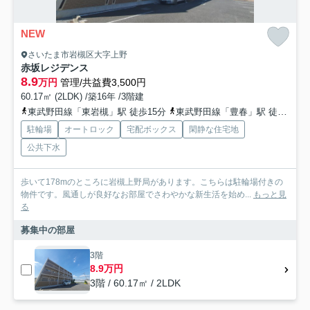
NEW
さいたま市岩槻区大字上野
赤坂レジデンス
8.9
万円
管理/共益費3,500円
60.17㎡ (2LDK) /築16年 /3階建
東武野田線「東岩槻」駅 徒歩15分
東武野田線「豊春」駅 徒歩32分
駐輪場
オートロック
宅配ボックス
閑静な住宅地
公共下水
歩いて178mのところに岩槻上野局があります。こちらは駐輪場付きの
物件です。風通しが良好なお部屋でさわやかな新生活を始め...
もっと見
る
募集中の部屋
3階
8.9万円
3階 / 60.17㎡ / 2LDK