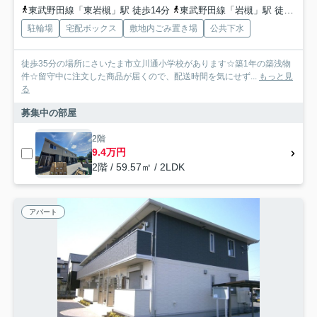
東武野田線「東岩槻」駅 徒歩14分
東武野田線「岩槻」駅 徒歩30分
駐輪場
宅配ボックス
敷地内ごみ置き場
公共下水
徒歩35分の場所にさいたま市立川通小学校があります☆築1年の築浅物
件☆留守中に注文した商品が届くので、配送時間を気にせず...
もっと見
る
募集中の部屋
2階
9.4万円
2階 / 59.57㎡ / 2LDK
アパート