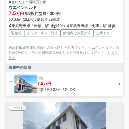
さいたま市岩槻区加倉
ウエインヒルド
7.5
万円
管理/共益費2,300円
60.33㎡ (2LDK) /築18年 /2階建
東武野田線「岩槻」駅 徒歩19分
東武野田線「七里」駅 徒歩35分
駐輪場
インターネット対応
敷地内ごみ置き場
公共下水
東武野田線岩槻駅周辺への引っ越しをお考えなら「ウエインヒルド」◎
徒歩6分のところに岩槻郵便局があります◎収納はクロゼット...
もっと
見る
募集中の部屋
2階
7.5万円
2階 / 60.33㎡ / 2LDK
アパート