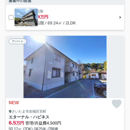
募集中の部屋
1階
9万円
1階 / 69.24㎡ / 2LDK
アパート
NEW
さいたま市岩槻区宮町
エターナル・ハピネス
6.5
万円
管理/共益費4,500円
50.12㎡ (2DK) /築25年 /2階建