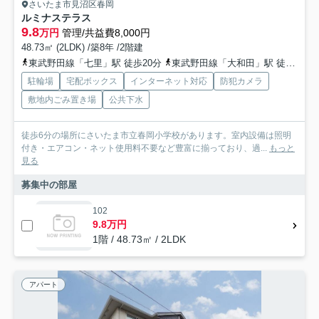
さいたま市見沼区春岡
ルミナステラス
9.8
万円
管理/共益費8,000円
48.73㎡ (2LDK) /築8年 /2階建
東武野田線「七里」駅 徒歩20分
東武野田線「大和田」駅 徒歩35分
駐輪場
宅配ボックス
インターネット対応
防犯カメラ
敷地内ごみ置き場
公共下水
徒歩6分の場所にさいたま市立春岡小学校があります。室内設備は照明
付き・エアコン・ネット使用料不要など豊富に揃っており、過...
もっと
見る
募集中の部屋
102
9.8万円
1階 / 48.73㎡ / 2LDK
アパート