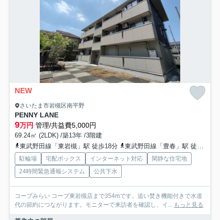
NEW
さいたま市岩槻区南平野
PENNY LANE
9
万円
管理/共益費5,000円
69.24㎡ (2LDK) /築13年 /3階建
東武野田線「東岩槻」駅 徒歩18分
東武野田線「豊春」駅 徒歩28分
駐輪場
宅配ボックス
インターネット対応
閑静な住宅地
24時間緊急通報システム
公共下水
コープみらい コープ東岩槻店まで354mです。追い焚き機能付きで水道
代の節約につながります。モニターで来訪者を確認し、イ...
もっと見る