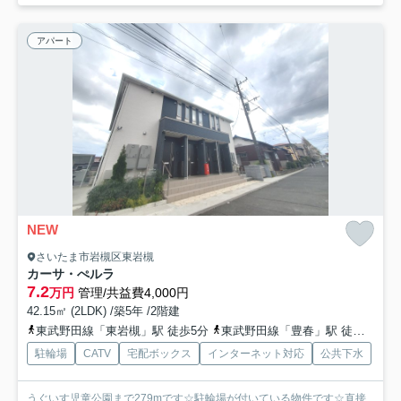
アパート
NEW
さいたま市岩槻区東岩槻
カーサ・ぺルラ
7.2
万円
管理/共益費4,000円
42.15㎡ (2LDK) /築5年 /2階建
東武野田線「東岩槻」駅 徒歩5分
東武野田線「豊春」駅 徒歩19分
駐輪場
CATV
宅配ボックス
インターネット対応
公共下水
うぐいす児童公園まで279mです☆駐輪場が付いている物件です☆直接