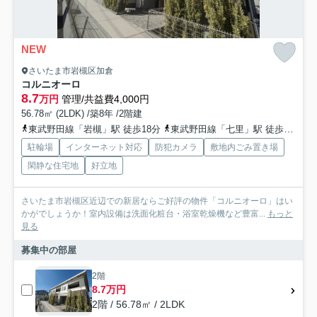
NEW
さいたま市岩槻区加倉
コルニオーロ
8.7
万円
管理/共益費4,000円
56.78㎡ (2LDK) /築8年 /2階建
東武野田線「岩槻」駅 徒歩18分
東武野田線「七里」駅 徒歩30分
駐輪場
インターネット対応
防犯カメラ
敷地内ごみ置き場
閑静な住宅地
好立地
さいたま市岩槻区近辺での新居ならご好評の物件「コルニオーロ」はい
かがでしょうか！室内設備は洗面化粧台・浴室乾燥機など豊富...
もっと
見る
募集中の部屋
2階
8.7万円
2階 / 56.78㎡ / 2LDK