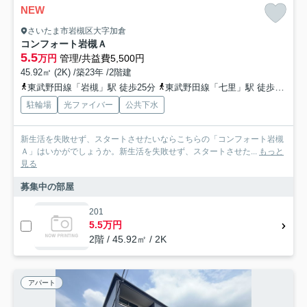
NEW
さいたま市岩槻区大字加倉
コンフォート岩槻Ａ
5.5
万円
管理/共益費5,500円
45.92㎡ (2K) /築23年 /2階建
東武野田線「岩槻」駅 徒歩25分
東武野田線「七里」駅 徒歩28分
駐輪場
光ファイバー
公共下水
新生活を失敗せず、スタートさせたいならこちらの「コンフォート岩槻
Ａ」はいかがでしょうか。新生活を失敗せず、スタートさせた...
もっと
見る
募集中の部屋
201
5.5万円
2階 / 45.92㎡ / 2K
アパート