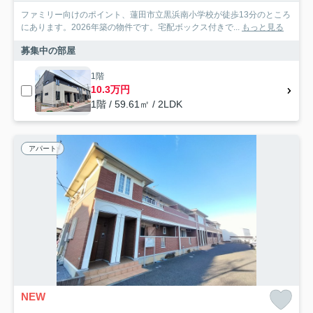
ファミリー向けのポイント、蓮田市立黒浜南小学校が徒歩13分のところ
にあります。2026年築の物件です。宅配ボックス付きで...
もっと見る
募集中の部屋
1階
10.3万円
1階 / 59.61㎡ / 2LDK
アパート
NEW