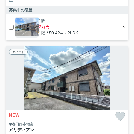
る
募集中の部屋
1階
7万円
1階 / 50.42㎡ / 2LDK
アパート
NEW
春日部市増富
メリディアン