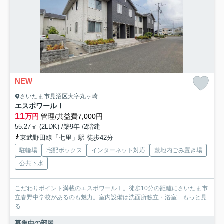
NEW
さいたま市見沼区大字丸ヶ崎
エスポワールⅠ
11
万円
管理/共益費7,000円
55.27㎡ (2LDK) /築9年 /2階建
東武野田線「七里」駅 徒歩42分
駐輪場
宅配ボックス
インターネット対応
敷地内ごみ置き場
公共下水
こだわりポイント満載のエスポワールⅠ。徒歩10分の距離にさいたま市
立春野中学校があるのも魅力。室内設備は洗面所独立・浴室...
もっと見
る
募集中の部屋