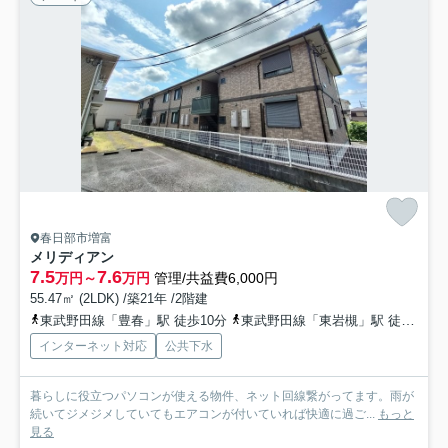
春日部市増富
メリディアン
7.5
7.6
万円～
万円
管理/共益費6,000円
55.47㎡ (2LDK) /築21年 /2階建
東武野田線「豊春」駅 徒歩10分
東武野田線「東岩槻」駅 徒歩26分
インターネット対応
公共下水
暮らしに役立つパソコンが使える物件、ネット回線繋がってます。雨が
続いてジメジメしていてもエアコンが付いていれば快適に過ご...
もっと
見る