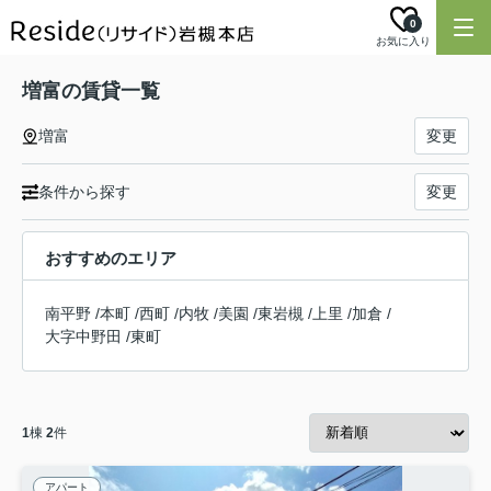
0
お気に入り
増富の賃貸一覧
増富
変更
条件から探す
変更
おすすめのエリア
南平野
/
本町
/
西町
/
内牧
/
美園
/
東岩槻
/
上里
/
加倉
/
大字中野田
/
東町
1
棟
2
件
アパート