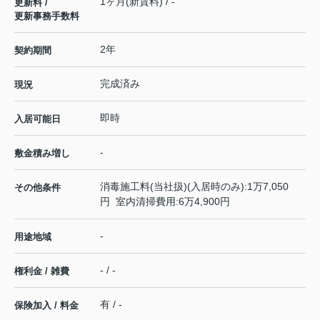
1ヶ月(新賃料) / -
更新料 /
更新事務手数料
2年
契約期間
完成済み
現況
即時
入居可能日
-
敷金積み増し
消毒施工料(当社扱)(入居時のみ):1万7,050
その他条件
円 室内清掃費用:6万4,900円
-
用途地域
- / -
権利金 / 雑費
有 / -
保険加入 / 料金