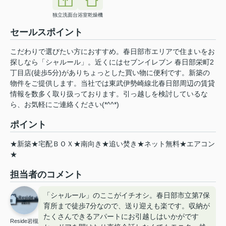
独立洗面台
浴室乾燥機
セールスポイント
こだわりで選びたい方におすすめ。春日部市エリアで住まいをお
探しなら「シャルール」。近くにはセブンイレブン 春日部栄町2
丁目店(徒歩5分)がありちょっとした買い物に便利です。新築の
物件をご提供します。当社では東武伊勢崎線北春日部周辺の賃貸
情報を数多く取り扱っております。引っ越しを検討しているな
ら、お気軽にご連絡ください(*^^*)
ポイント
★新築★宅配ＢＯＸ★南向き★追い焚き★ネット無料★エアコン
★
担当者のコメント
「シャルール」のここがイチオシ。春日部市立第7保
育所まで徒歩7分なので、送り迎えも楽です。収納が
たくさんできるアパートにお引越しはいかがです
Reside岩槻