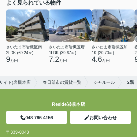
よく見られている物件
さいたま市岩槻区南平野４丁目
さいたま市岩槻区府内１丁目
さいたま市岩槻区加倉１丁目
2LDK (69.24㎡)
1LDK (39.67㎡)
1K (20.70㎡)
2
9
7.2
4.6
万円
万円
万円
リサイド)岩槻本店
春日部市の賃貸一覧
シャルール
2階
Reside岩槻本店
048-796-4156
お問い合わせ
〒339-0043