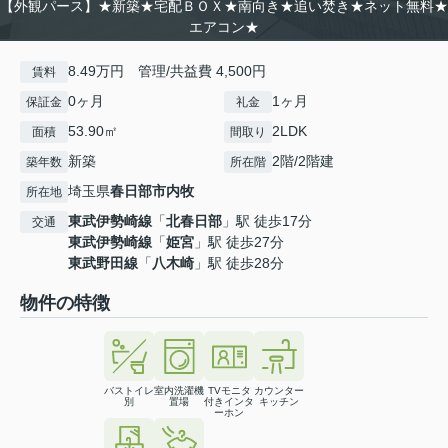
【外観パース】★新築★宅配ＢＯＸ★南向き★追い焚き★ネット無料★
エアコン★
8.49万円 管理/共益費 4,500円
賃料
0ヶ月
1ヶ月
保証金
礼金
53.90㎡
2LDK
面積
間取り
新築
2階/2階建
築年数
所在階
埼玉県
春日部市
内牧
所在地
東武伊勢崎線
「
北春日部
」駅 徒歩17分
交通
東武伊勢崎線
「
姫宮
」駅 徒歩27分
東武野田線
「
八木崎
」駅 徒歩28分
物件の特徴
バストイレ
室内洗濯機
TVモニタ
カウンター
別
置場
付きインタ
キッチン
ーホン