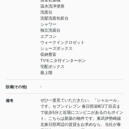
浴室乾燥機
温水洗浄便座
洗面台
洗髪洗面化粧台
シャワー
独立洗面台
エアコン
ウォークインクロゼット
シューズボックス
収納豊富
TVモニタ付インターホン
宅配ボックス
最上階
-
設備(その他)
ぜひ一度見ていただきたい、「シャルール」
備考
です。セブンイレブン 春日部栄町2丁目店ま
で徒歩5分と近場にコンビニがあるのもポイン
ト。こちらは新築の物件です。東武伊勢崎線
北春日部周辺の賃貸をお求めなら、当社が春