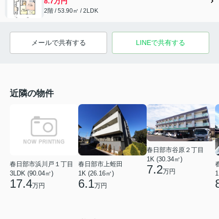
8.7万円
2階 / 53.90㎡ / 2LDK
メールで共有する
LINEで共有する
近隣の物件
春日部市谷原２丁目
1K (30.34㎡)
春日部市浜川戸１丁目
春日部市上蛭田
7.2
万円
3LDK (90.04㎡)
1K (26.16㎡)
1
17.4
6.1
万円
万円