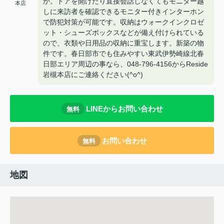
か。ドアを開けたり直接会話しなくてもモニター越
本店
しに来訪者を確認できるモニター付きインターホン
で防犯対策が可能です。収納はウォークインクロゼ
ット・シューズボックスなどが備え付けられている
ので、衣類や日用品の収納に重宝します。新築の物
件です。春日部市でも住みやすい東武伊勢崎線北春
日部エリア周辺の事なら、048-796-4156からReside
岩槻本店にご連絡ください(^o^)
LINEからお問い合わせ
無料
お問い合わせ
無料
地図