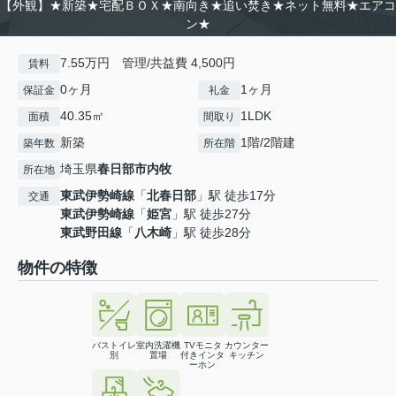
【外観】★新築★宅配ＢＯＸ★南向き★追い焚き★ネット無料★エアコ
ン★
7.55万円 管理/共益費 4,500円
賃料
0ヶ月
1ヶ月
保証金
礼金
40.35㎡
1LDK
面積
間取り
新築
1階/2階建
築年数
所在階
埼玉県
春日部市
内牧
所在地
東武伊勢崎線
「
北春日部
」駅 徒歩17分
交通
東武伊勢崎線
「
姫宮
」駅 徒歩27分
東武野田線
「
八木崎
」駅 徒歩28分
物件の特徴
バストイレ
室内洗濯機
TVモニタ
カウンター
別
置場
付きインタ
キッチン
ーホン