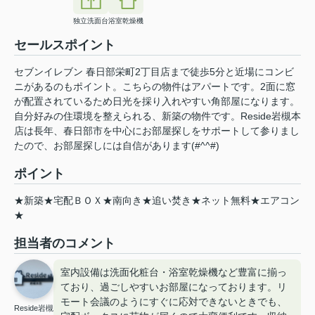
独立洗面台
浴室乾燥機
セールスポイント
セブンイレブン 春日部栄町2丁目店まで徒歩5分と近場にコンビ
ニがあるのもポイント。こちらの物件はアパートです。2面に窓
が配置されているため日光を採り入れやすい角部屋になります。
自分好みの住環境を整えられる、新築の物件です。Reside岩槻本
店は長年、春日部市を中心にお部屋探しをサポートして参りまし
たので、お部屋探しには自信があります(#^^#)
ポイント
★新築★宅配ＢＯＸ★南向き★追い焚き★ネット無料★エアコン
★
担当者のコメント
室内設備は洗面化粧台・浴室乾燥機など豊富に揃っ
ており、過ごしやすいお部屋になっております。リ
モート会議のようにすぐに応対できないときでも、
Reside岩槻