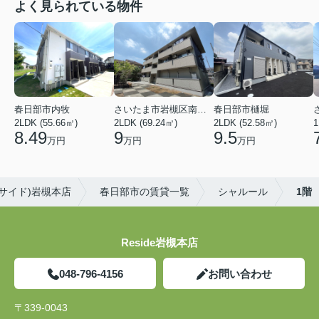
よく見られている物件
春日部市内牧
さいたま市岩槻区南平野４丁目
春日部市樋堀
2LDK (55.66㎡)
2LDK (69.24㎡)
2LDK (52.58㎡)
1
8.49
9
9.5
万円
万円
万円
リサイド)岩槻本店
春日部市の賃貸一覧
シャルール
1階
Reside岩槻本店
048-796-4156
お問い合わせ
〒339-0043