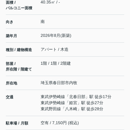
40.35㎡ / -
面積 /
バルコニー面積
南
向き
2026年8月(新築)
築年月
アパート / 木造
種別 / 建物構造
1階 / 1階 / 2階建
部屋 /
所在階 / 階建て
埼玉県
春日部市
内牧
所在地
東武伊勢崎線
「
北春日部
」駅 徒歩17分
交通
東武伊勢崎線
「
姫宮
」駅 徒歩27分
東武野田線
「
八木崎
」駅 徒歩28分
空有 / 7,150円 (税込)
駐車場 / 月額