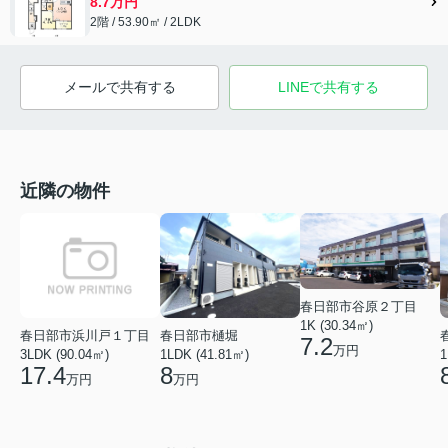
8.7万円
2階 / 53.90㎡ / 2LDK
メールで共有する
LINEで共有する
近隣の物件
春日部市谷原２丁目
1K (30.34㎡)
春日部市浜川戸１丁目
春日部市樋堀
7.2
万円
3LDK (90.04㎡)
1LDK (41.81㎡)
1
17.4
8
万円
万円