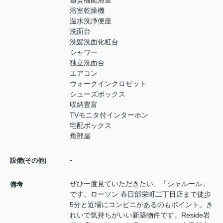
追焚機能浴室
浴室乾燥機
温水洗浄便座
洗面台
洗髪洗面化粧台
シャワー
独立洗面台
エアコン
ウォークインクロゼット
シューズボックス
収納豊富
TVモニタ付インターホン
宅配ボックス
角部屋
-
設備(その他)
ぜひ一度見ていただきたい、「シャルール」
備考
です。ローソン 春日部栄町二丁目店まで徒歩
5分と近場にコンビニがあるのもポイント。き
れいで気持ちがいい新築物件です。Reside岩