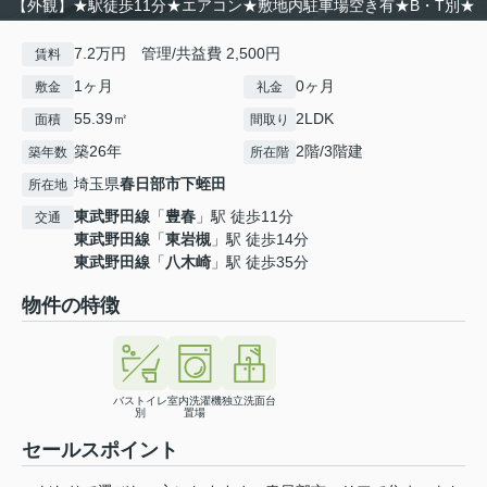
【外観】★駅徒歩11分★エアコン★敷地内駐車場空き有★B・T別★
7.2万円 管理/共益費 2,500円
賃料
1ヶ月
0ヶ月
敷金
礼金
55.39㎡
2LDK
面積
間取り
築26年
2階/3階建
築年数
所在階
埼玉県
春日部市
下蛭田
所在地
東武野田線
「
豊春
」駅 徒歩11分
交通
東武野田線
「
東岩槻
」駅 徒歩14分
東武野田線
「
八木崎
」駅 徒歩35分
物件の特徴
バストイレ
室内洗濯機
独立洗面台
別
置場
セールスポイント