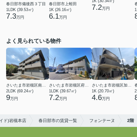
1K (30.34㎡)
春日部市備後西３丁目
春日部市上蛭田
7.2
万円
1LDK (39.53㎡)
1K (26.16㎡)
1
7.3
6.1
万円
万円
よく見られている物件
さいたま市岩槻区南平野４丁目
さいたま市岩槻区府内１丁目
さいたま市岩槻区加倉１丁目
2LDK (69.24㎡)
1LDK (39.67㎡)
1K (20.70㎡)
2
9
7.2
4.6
万円
万円
万円
サイド)岩槻本店
春日部市の賃貸一覧
フォンテーヌ
2階