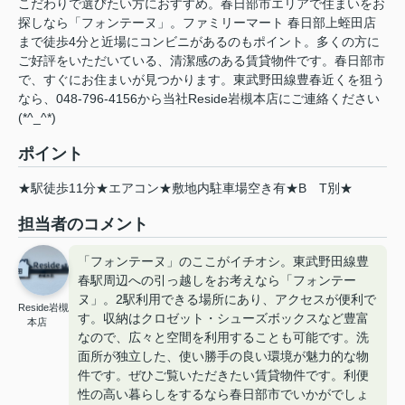
こだわりで選びたい方におすすめ。春日部市エリアで住まいをお
探しなら「フォンテーヌ」。ファミリーマート 春日部上蛭田店
まで徒歩4分と近場にコンビニがあるのもポイント。多くの方に
ご好評をいただいている、清潔感のある賃貸物件です。春日部市
で、すぐにお住まいが見つかります。東武野田線豊春近くを狙う
なら、048-796-4156から当社Reside岩槻本店にご連絡ください
(*^_^*)
ポイント
★駅徒歩11分★エアコン★敷地内駐車場空き有★B
T別★
担当者のコメント
「フォンテーヌ」のここがイチオシ。東武野田線豊
春駅周辺への引っ越しをお考えなら「フォンテー
ヌ」。2駅利用できる場所にあり、アクセスが便利で
Reside岩槻
す。収納はクロゼット・シューズボックスなど豊富
本店
なので、広々と空間を利用することも可能です。洗
面所が独立した、使い勝手の良い環境が魅力的な物
件です。ぜひご覧いただきたい賃貸物件です。利便
性の高い暮らしをするなら春日部市でいかがでしょ