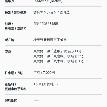
2000年7月(築26年)
築年月
賃貸マンション / 鉄骨造
種別 / 建物構造
2階 / 2階 / 3階建
部屋 /
所在階 / 階建て
埼玉県
春日部市
下蛭田
所在地
東武野田線
「
豊春
」駅 徒歩11分
交通
東武野田線
「
東岩槻
」駅 徒歩14分
東武野田線
「
八木崎
」駅 徒歩35分
空有 / 7,000円
駐車場 / 月額
1ヶ月(新賃料) / -
更新料 /
更新事務手数料
2年
契約期間