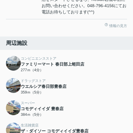
お問い合わせください。048-796-4156にてお
電話お待ちしております(^^)
情報の見方
周辺施設
コンビニエンスストア
ファミリーマート 春日部上蛭田店
277ｍ（4分）
ドラッグストア
ウエルシア春日部豊春店
359ｍ（5分）
スーパー
コモディイイダ 豊春店
384ｍ（5分）
生活雑貨店
ザ・ダイソー コモディイイダ豊春店