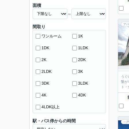
面積
～
アパ
間取り
ワンルーム
1K
1DK
1LDK
2K
2DK
2LDK
3K
うぐ
繋が
3DK
3LDK
ト・
4K
4DK
4LDK以上
駅・バス停からの時間
一戸