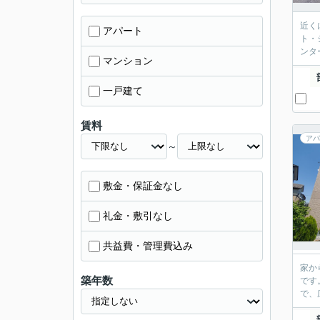
近く
アパート
ト・
ンタ
マンション
一戸建て
賃料
アパ
～
敷金・保証金なし
礼金・敷引なし
共益費・管理費込み
家か
築年数
です
で、