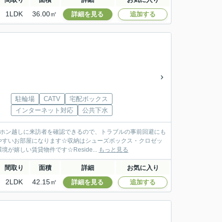
1LDK
36.00㎡
詳細を見る
追加する
駐輪場
CATV
宅配ボックス
インターネット対応
公共下水
ーホン越しに来訪者を確認できるので、トラブルの事前回避にも
やすいお部屋になります☆収納はシューズボックス・クロゼッ
しい賃貸物件です☆Reside...
もっと見る
間取り
面積
詳細
お気に入り
2LDK
42.15㎡
詳細を見る
追加する