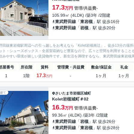
17.3
万円
管理/共益費-
105.99㎡ (4LDK) /築3年 /2階建
東武野田線
「
東岩槻
」駅 徒歩16分
東武野田線
「
岩槻
」駅 徒歩20分
野田線東岩槻駅周辺への引っ越しをお考えなら「Kolet岩槻南辻」。徒歩13分の
ット・シューズボックス・全居室収納など豊富なので、広々と空間を利用すること
住みやすい環境が嬉しい賃貸物件です。新生活を満喫するなら、東武野田線東岩槻周辺がは
部屋番号
所在階
賃料
管理費・共益費
敷金/保証金
礼金
17.3
1
1階
-
1ヶ月
1ヶ月
万円
建て
さいたま市岩槻区
城町
Kolet岩槻城町＃02
16.3
万円
管理/共益費-
99.36㎡ (4LDK) /築3年 /2階建
東武野田線
「
岩槻
」駅 徒歩26分
東武野田線
「
東岩槻
」駅 徒歩28分