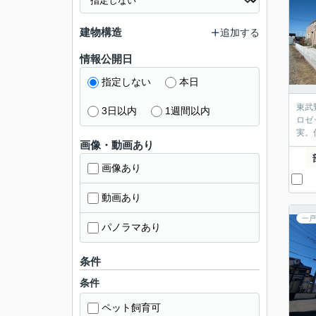
建物構造
追加する
情報公開日
指定しない
本日
東武
3日以内
1週間以内
ロゼ
実。
画像・動画あり
画像あり
動画あり
一戸
パノラマあり
条件
条件
ペット飼育可