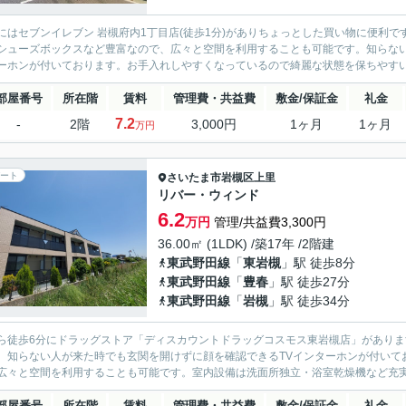
にはセブンイレブン 岩槻府内1丁目店(徒歩1分)がありちょっとした買い物に便利
シューズボックスなど豊富なので、広々と空間を利用することも可能です。知らな
ーホンが付いております。お手入れしやすくなっているので綺麗な状態を保ちやすい洗
部屋番号
所在階
賃料
管理費・共益費
敷金/保証金
礼金
7.2
-
2階
3,000円
1ヶ月
1ヶ月
万円
ート
さいたま市岩槻区
上里
リバー・ウィンド
6.2
万円
管理/共益費3,300円
36.00㎡ (1LDK) /築17年 /2階建
東武野田線
「
東岩槻
」駅 徒歩8分
東武野田線
「
豊春
」駅 徒歩27分
東武野田線
「
岩槻
」駅 徒歩34分
ら徒歩6分にドラッグストア「ディスカウントドラッグコスモス東岩槻店」があり
。知らない人が来た時でも玄関を開けずに顔を確認できるTVインターホンが付いて
広々と空間を利用することも可能です。室内設備は洗面所独立・浴室乾燥機など充実し
部屋番号
所在階
賃料
管理費・共益費
敷金/保証金
礼金