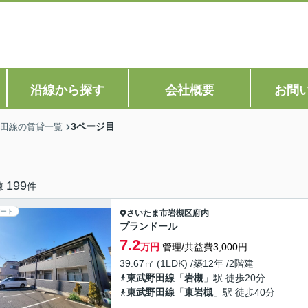
沿線から探す
会社概要
お問
3ページ目
田線の賃貸一覧
199
棟
件
ート
さいたま市岩槻区
府内
プランドール
7.2
万円
管理/共益費3,000円
39.67㎡ (1LDK) /築12年 /2階建
東武野田線
「
岩槻
」駅 徒歩20分
東武野田線
「
東岩槻
」駅 徒歩40分