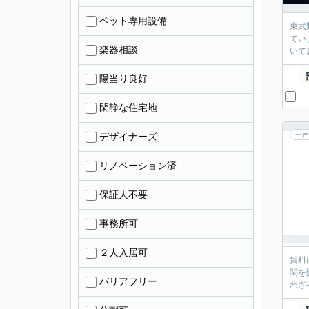
ペット専用設備
東武
てい
楽器相談
いて
陽当り良好
閑静な住宅地
デザイナーズ
一戸
リノベーション済
保証人不要
事務所可
２人入居可
賃料
関を
バリアフリー
わざ