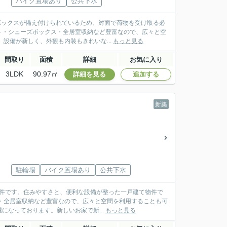
バイク置場あり
公共下水
配ボックスが備え付けられているため、対面で荷物を受け取る必
ト・シューズボックス・全居室収納など豊富なので、広々と空
設備が新しく、外観も内装もきれいな...
もっと見る
間取り
面積
詳細
お気に入り
3LDK
90.97㎡
詳細を見る
追加する
新築
駐輪場
バイク置場あり
公共下水
の物件です。住みやすさと、便利な設備が整った一戸建て物件で
・全居室収納など豊富なので、広々と空間を利用することも可
なっております。新しいお家で新...
もっと見る