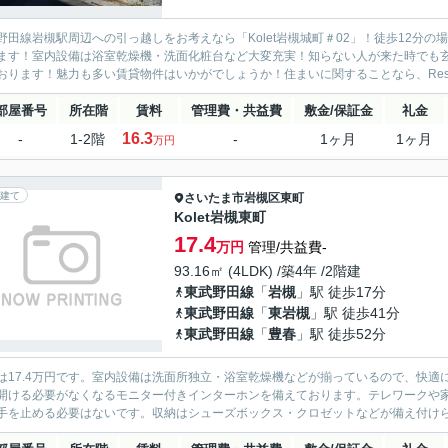
野田線岩槻駅周辺への引っ越しをお考えなら「Kolet岩槻城町＃02」！徒歩12分
ます！室内設備は浴室乾燥機・洗面化粧台など大変充実！知らない人が来た時でも
おります！魅力も多い賃貸物件はいかがでしょうか！住まいに関することなら、Resid
部屋番号
所在階
賃料
管理費・共益費
敷金/保証金
礼金
16.3
-
1-2階
-
1ヶ月
1ヶ月
万円
建て
さいたま市岩槻区
東町
Kolet岩槻東町
17.4
万円
管理/共益費-
93.16㎡ (4LDK) /築4年 /2階建
東武野田線
「
岩槻
」駅 徒歩17分
東武野田線
「
東岩槻
」駅 徒歩41分
東武野田線
「
豊春
」駅 徒歩52分
は17.4万円です。室内設備は洗面所独立・浴室乾燥機などが揃っているので、快
開ける必要がなくなるモニター付きインターホンを備えております。テレワークや
手を止める必要はないです。収納はシューズボックス・クロゼットなどが備え付けられ