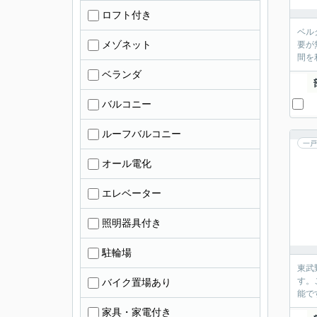
ロフト付き
ベル
メゾネット
要が
間を
ベランダ
バルコニー
ルーフバルコニー
一戸
オール電化
エレベーター
照明器具付き
駐輪場
東武
す。
バイク置場あり
能で
家具・家電付き