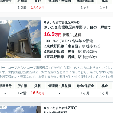
部屋番号
所在階
賃料
管理費・共益費
敷金/保証金
礼金
17.4
-
1-2階
-
1ヶ月
1ヶ月
万円
建て
さいたま市岩槻区
南平野
さいたま市岩槻区南平野３丁目の一戸建て
16.5
万円
管理/共益費-
100.19㎡ (3LDK) /築4年 /2階建
東武野田線
「
東岩槻
」駅 徒歩12分
東武野田線
「
豊春
」駅 徒歩25分
東武野田線
「
岩槻
」駅 徒歩30分
パー「コープみらい コープ東岩槻店」が物件から334mのところにあります。忙し
です。室内設備は洗面所独立・浴室乾燥機など豊富に揃っており、過ごしやすいお
全居室収納など豊富なので、衣類や履き物の整理がしやすく便利です。住みやすい環境が嬉
部屋番号
所在階
賃料
管理費・共益費
敷金/保証金
礼金
16.5
-
1-2階
-
1ヶ月
1ヶ月
万円
建て
さいたま市岩槻区
原町
Kolet岩槻原町