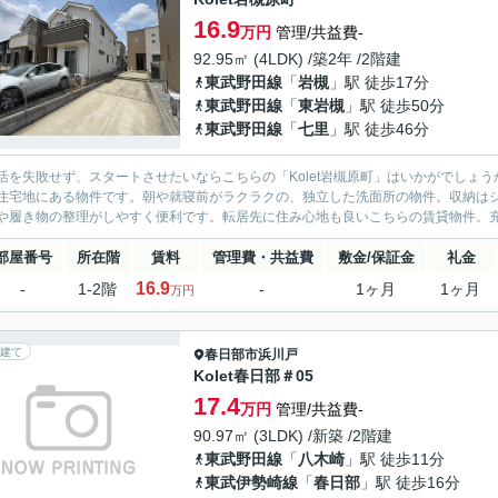
16.9
万円
管理/共益費-
92.95㎡ (4LDK) /築2年 /2階建
東武野田線
「
岩槻
」駅 徒歩17分
東武野田線
「
東岩槻
」駅 徒歩50分
東武野田線
「
七里
」駅 徒歩46分
活を失敗せず、スタートさせたいならこちらの「Kolet岩槻原町」はいかがでしょ
住宅地にある物件です。朝や就寝前がラクラクの、独立した洗面所の物件。収納は
や履き物の整理がしやすく便利です。転居先に住み心地も良いこちらの賃貸物件。充実
部屋番号
所在階
賃料
管理費・共益費
敷金/保証金
礼金
16.9
-
1-2階
-
1ヶ月
1ヶ月
万円
建て
春日部市
浜川戸
Kolet春日部＃05
17.4
万円
管理/共益費-
90.97㎡ (3LDK) /新築 /2階建
東武野田線
「
八木崎
」駅 徒歩11分
東武伊勢崎線
「
春日部
」駅 徒歩16分