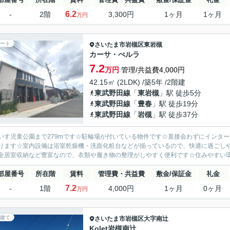
6.2
-
2階
3,300円
1ヶ月
1ヶ月
万円
ート
さいたま市岩槻区
東岩槻
カーサ・ぺルラ
7.2
万円
管理/共益費4,000円
42.15㎡ (2LDK) /築5年 /2階建
東武野田線
「
東岩槻
」駅 徒歩5分
東武野田線
「
豊春
」駅 徒歩19分
東武野田線
「
岩槻
」駅 徒歩37分
いす児童公園まで279mです☆駐輪場が付いている物件です☆直接会わずにインタ
ります☆室内設備は浴室乾燥機・洗面化粧台などが揃っているので、快適に過ごし
全居室収納など豊富なので、衣類や履き物の整理がしやすく便利です☆住みやすい環境が嬉
部屋番号
所在階
賃料
管理費・共益費
敷金/保証金
礼金
7.2
-
1階
4,000円
1ヶ月
0ヶ月
万円
建て
さいたま市岩槻区
大字南辻
Kolet岩槻南辻