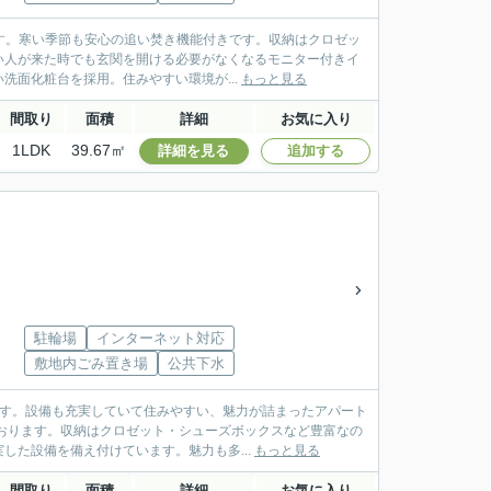
です。寒い季節も安心の追い焚き機能付きです。収納はクロゼッ
い人が来た時でも玄関を開ける必要がなくなるモニター付きイ
面化粧台を採用。住みやすい環境が...
もっと見る
間取り
面積
詳細
お気に入り
1LDK
39.67㎡
詳細を見る
追加する
駐輪場
インターネット対応
敷地内ごみ置き場
公共下水
ます。設備も充実していて住みやすい、魅力が詰まったアパート
おります。収納はクロゼット・シューズボックスなど豊富なの
た設備を備え付けています。魅力も多...
もっと見る
間取り
面積
詳細
お気に入り