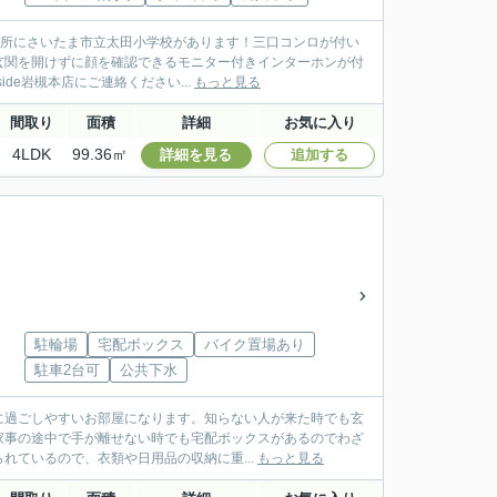
の場所にさいたま市立太田小学校があります！三口コンロが付い
玄関を開けずに顔を確認できるモニター付きインターホンが付
e岩槻本店にご連絡ください...
もっと見る
間取り
面積
詳細
お気に入り
4LDK
99.36㎡
詳細を見る
追加する
駐輪場
宅配ボックス
バイク置場あり
駐車2台可
公共下水
適に過ごしやすいお部屋になります。知らない人が来た時でも玄
家事の途中で手が離せない時でも宅配ボックスがあるのでわざ
ているので、衣類や日用品の収納に重...
もっと見る