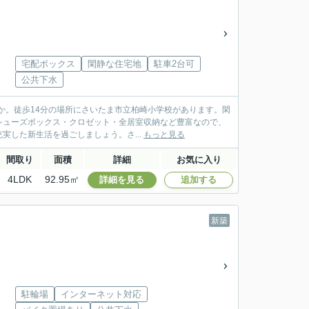
宅配ボックス
閑静な住宅地
駐車2台可
公共下水
うか。徒歩14分の場所にさいたま市立柏崎小学校があります。閑
シューズボックス・クロゼット・全居室収納など豊富なので、
した新生活を過ごしましょう。さ...
もっと見る
間取り
面積
詳細
お気に入り
4LDK
92.95㎡
詳細を見る
追加する
新築
駐輪場
インターネット対応