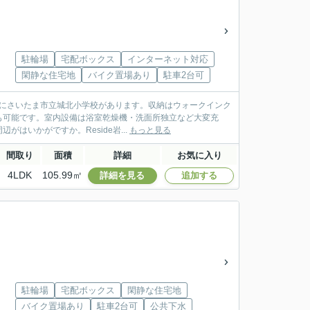
駐輪場
宅配ボックス
インターネット対応
閑静な住宅地
バイク置場あり
駐車2台可
場所にさいたま市立城北小学校があります。収納はウォークインク
も可能です。室内設備は浴室乾燥機・洗面所独立など大変充
いかがですか。Reside岩...
もっと見る
間取り
面積
詳細
お気に入り
4LDK
105.99㎡
詳細を見る
追加する
駐輪場
宅配ボックス
閑静な住宅地
バイク置場あり
駐車2台可
公共下水