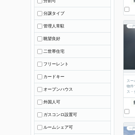
分割可
分譲タイプ
管理人常駐
一戸
眺望良好
二世帯住宅
フリーレント
カードキー
スー
物件
オープンハウス
ス・
外国人可
ガスコンロ設置可
ルームシェア可
一戸