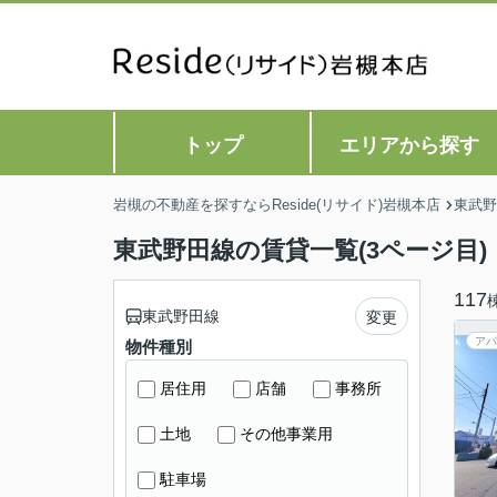
トップ
エリアから探す
岩槻の不動産を探すならReside(リサイド)岩槻本店
東武野
東武野田線の賃貸一覧(3ページ目)
117
東武野田線
変更
アパ
物件種別
居住用
店舗
事務所
土地
その他事業用
駐車場