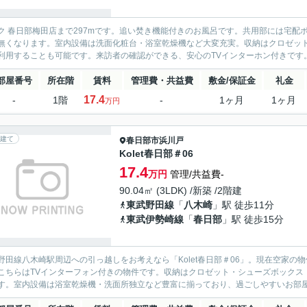
ク 春日部梅田店まで297mです。追い焚き機能付きのお風呂です。共用部には宅
無くなります。室内設備は洗面化粧台・浴室乾燥機など大変充実。収納はクロゼッ
利用することも可能です。来訪者の確認ができる、安心のTVインターホン付きです。
部屋番号
所在階
賃料
管理費・共益費
敷金/保証金
礼金
17.4
-
1階
-
1ヶ月
1ヶ月
万円
建て
春日部市
浜川戸
Kolet春日部＃06
17.4
万円
管理/共益費-
90.04㎡ (3LDK) /新築 /2階建
東武野田線
「
八木崎
」駅 徒歩11分
東武伊勢崎線
「
春日部
」駅 徒歩15分
野田線八木崎駅周辺への引っ越しをお考えなら「Kolet春日部＃06」。現在空家
こちらはTVインターフォン付きの物件です。収納はクロゼット・シューズボックス
す。室内設備は浴室乾燥機・洗面所独立など豊富に揃っており、過ごしやすいお部屋に