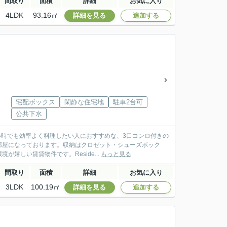
間取り
面積
詳細
お気に入り
4LDK
93.16㎡
詳細を見る
追加する
宅配ボックス
閑静な住宅地
駐車2台可
公共下水
い時でも効率よく料理したい人におすすめな、3口コンロ付きの
部屋になっております。収納はクロゼット・シューズボック
しい賃貸物件です。Reside...
もっと見る
間取り
面積
詳細
お気に入り
3LDK
100.19㎡
詳細を見る
追加する