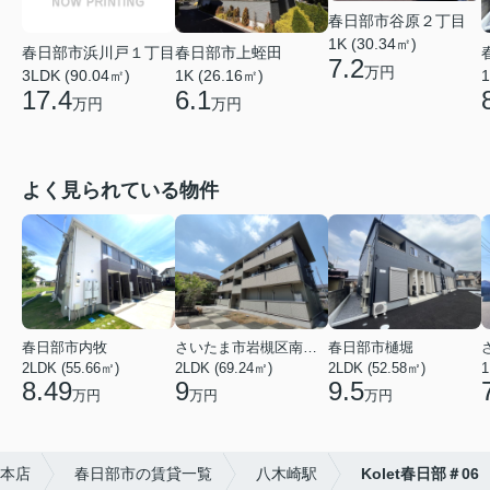
春日部市谷原２丁目
1K (30.34㎡)
春日部市浜川戸１丁目
春日部市上蛭田
7.2
万円
3LDK (90.04㎡)
1K (26.16㎡)
1
17.4
6.1
万円
万円
よく見られている物件
春日部市内牧
さいたま市岩槻区南平野４丁目
春日部市樋堀
2LDK (55.66㎡)
2LDK (69.24㎡)
2LDK (52.58㎡)
1
8.49
9
9.5
万円
万円
万円
槻本店
春日部市の賃貸一覧
八木崎駅
Kolet春日部＃06