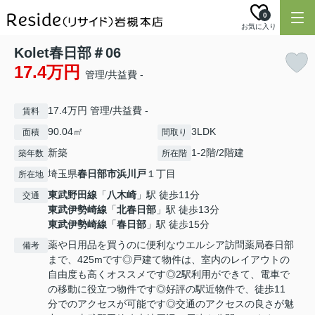
0
お気に入り
Kolet春日部＃06
17.4万円
管理/共益費 -
17.4万円 管理/共益費 -
賃料
90.04㎡
3LDK
面積
間取り
新築
1-2階/2階建
築年数
所在階
埼玉県
春日部市
浜川戸
１丁目
所在地
東武野田線
「
八木崎
」駅 徒歩11分
交通
東武伊勢崎線
「
北春日部
」駅 徒歩13分
東武伊勢崎線
「
春日部
」駅 徒歩15分
薬や日用品を買うのに便利なウエルシア訪問薬局春日部
備考
まで、425mです◎戸建て物件は、室内のレイアウトの
自由度も高くオススメです◎2駅利用ができて、電車で
の移動に役立つ物件です◎好評の駅近物件で、徒歩11
分でのアクセスが可能です◎交通のアクセスの良さが魅