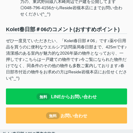
力の、東武野田線八木崎周辺で戸建を公開してます
◎048-796-4156からReside岩槻本店にまでお問い合わ
せください(^_^)
Kolet春日部＃06のコメント(おすすめポイント)
ぜひ一度見ていただきたい、「Kolet春日部＃06」です♪薬や日用
品を買うのに便利なウエルシア訪問薬局春日部まで、425mです♪
清潔感のある室内が魅力的な2026年築の物件となっており、一
押しです♪こちらは一戸建ての物件です♪今ご覧になられた物件だ
けでなく、同条件のその他の物件も多数ご案内しております♪春
日部市付近の物件をお求めの方はReside岩槻本店にお任せくださ
い(^_^)
LINEからお問い合わせ
無料
お問い合わせ
無料