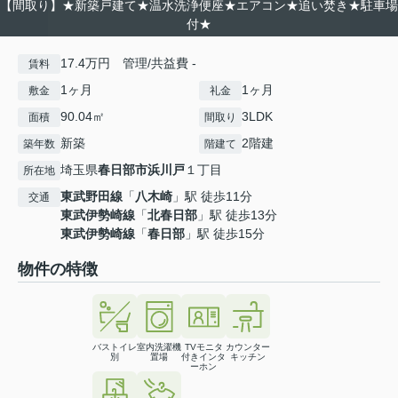
【間取り】★新築戸建て★温水洗浄便座★エアコン★追い焚き★駐車場
付★
17.4万円 管理/共益費 -
賃料
1ヶ月
1ヶ月
敷金
礼金
90.04㎡
3LDK
面積
間取り
新築
2階建
築年数
階建て
埼玉県
春日部市
浜川戸
１丁目
所在地
東武野田線
「
八木崎
」駅 徒歩11分
交通
東武伊勢崎線
「
北春日部
」駅 徒歩13分
東武伊勢崎線
「
春日部
」駅 徒歩15分
物件の特徴
バストイレ
室内洗濯機
TVモニタ
カウンター
別
置場
付きインタ
キッチン
ーホン