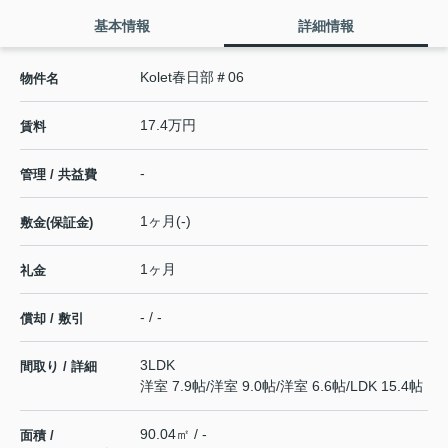
基本情報
詳細情報
Kolet春日部＃06
物件名
17.4万円
賃料
-
管理 / 共益費
1ヶ月(-)
敷金(保証金)
1ヶ月
礼金
- / -
償却 / 敷引
3LDK
間取り / 詳細
洋室 7.9帖
/
洋室 9.0帖
/
洋室 6.6帖
/
LDK 15.4帖
90.04㎡ / -
面積 /