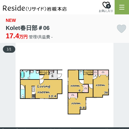
0
お気に入り
NEW
Kolet春日部＃06
17.4
万円
管理/共益費 -
1
/
1