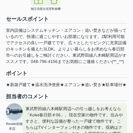
独立洗面台
浴室乾燥機
セールスポイント
室内設備はシステムキッチン・エアコン・追い焚きなどが揃って
いるので、快適に過ごしやすいお部屋になります。2駅利用可能
でアクセスの良い一戸建てです。広々としたリビングに充実設備
のキッチンを備えた3LDK。よりよい暮らしをお求めなら春日部
市へのお引越しをご検討ください。東武野田線八木崎駅周辺がオ
ススメです。048-796-4156までお気軽にご連絡ください(*^_^*)
ポイント
★新築戸建て★温水洗浄便座★エアコン★追い焚き★駐車場付★
担当者のコメント
東武野田線八木崎駅周辺への引っ越しをお考えなら
「Kolet春日部＃06」。現在空家の物件です。住みや
すさと、便利な設備が整った一戸建て物件です。こ
Reside岩槻
ちらはTVインターフォン付きの物件です。収納はク
本店