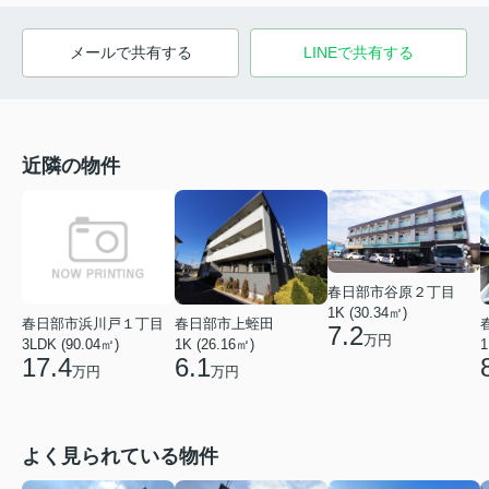
メールで共有する
LINEで共有する
近隣の物件
春日部市谷原２丁目
1K (30.34㎡)
春日部市浜川戸１丁目
春日部市上蛭田
7.2
万円
3LDK (90.04㎡)
1K (26.16㎡)
1
17.4
6.1
万円
万円
よく見られている物件