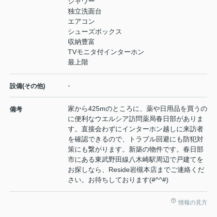
シャワー
独立洗面台
エアコン
シューズボックス
収納豊富
TVモニタ付インターホン
最上階
-
設備(その他)
家から425mのところに、薬や日用品を買うの
備考
に便利なウエルシア訪問薬局春日部がありま
す。直接会わずにインターホン越しに来訪者
を確認できるので、トラブル回避にも防犯対
策にも繋がります。新築の物件です。春日部
市にある東武野田線八木崎駅周辺で戸建てを
お探しなら、Reside岩槻本店までご連絡くだ
さい。お待ちしております(#^^#)
情報の見方