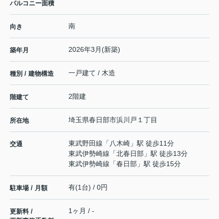
バルコニー面積
南
向き
2026年3月(新築)
築年月
一戸建て / 木造
種別 / 建物構造
2階建
階建て
埼玉県
春日部市
浜川戸
１丁目
所在地
東武野田線
「
八木崎
」駅 徒歩11分
交通
東武伊勢崎線
「
北春日部
」駅 徒歩13分
東武伊勢崎線
「
春日部
」駅 徒歩15分
有(1台) / 0円
駐車場 / 月額
1ヶ月 / -
更新料 /