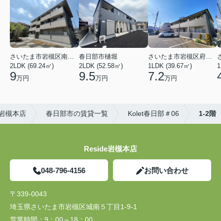
さいたま市岩槻区南平野４丁目
春日部市樋堀
さいたま市岩槻区府内１丁目
2LDK (69.24㎡)
2LDK (52.58㎡)
1LDK (39.67㎡)
1
9
9.5
7.2
万円
万円
万円
)岩槻本店
春日部市の賃貸一覧
Kolet春日部＃06
1-2階
Reside岩槻本店
048-796-4156
お問い合わせ
〒339-0043
埼玉県さいたま市岩槻区城南５丁目1-9-1
営業時間：
9：00～18：00