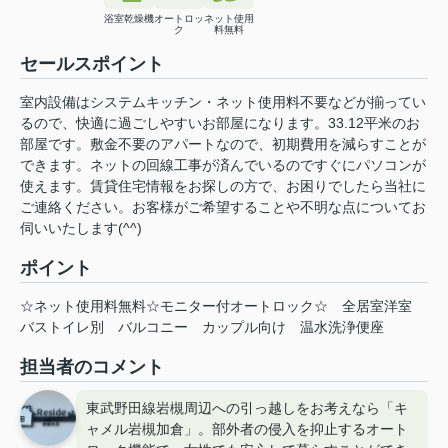
浴室乾燥機
オートロッ
ネット使用
ク
料無料
セールスポイント
室内設備はシステムキッチン・ネット使用料不要などが揃ってい
るので、快適に過ごしやすいお部屋になります。33.12平米のお
部屋です。敷金不要のアパートなので、初期費用を減らすことが
できます。ネットの回線工事が済んでいるのですぐにパソコンが
使えます。賃貸住宅情報をお探しの方で、お困りでしたら当社に
ご連絡ください。お客様がご希望することや不明な点についてお
伺いいたします(^^)
ポイント
☆ネット使用料無料☆モニター付オートロック☆
全居室洋室
バストイレ別
バルコニー
カップル向け
温水洗浄便座
担当者のコメント
東武野田線岩槻周辺への引っ越しをお考えなら「キ
ャメル岩槻加倉」。部外者の侵入を抑止するオート