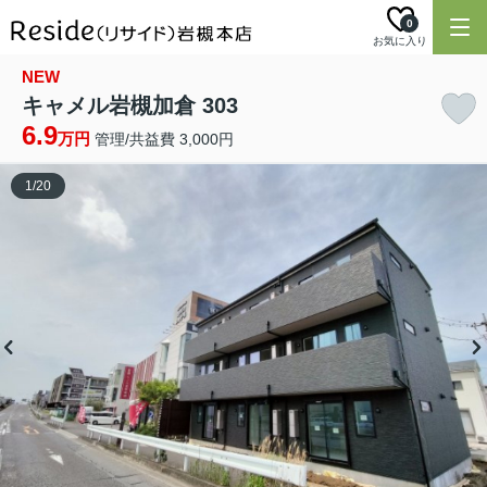
0
お気に入り
NEW
キャメル岩槻加倉 303
6.9
万円
管理/共益費 3,000円
1
/
20