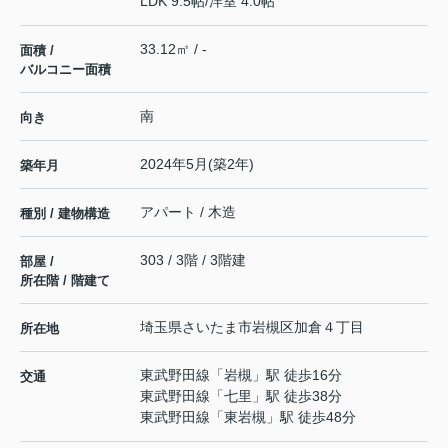
LDK 9.5帖
/
洋室 4.0帖
33.12㎡ / -
面積 /
バルコニー面積
南
向き
2024年5月(築2年)
築年月
アパート / 木造
種別 / 建物構造
303 / 3階 / 3階建
部屋 /
所在階 / 階建て
埼玉県
さいたま市岩槻区
加倉
４丁目
所在地
東武野田線
「
岩槻
」駅 徒歩16分
交通
東武野田線
「
七里
」駅 徒歩38分
東武野田線
「
東岩槻
」駅 徒歩48分