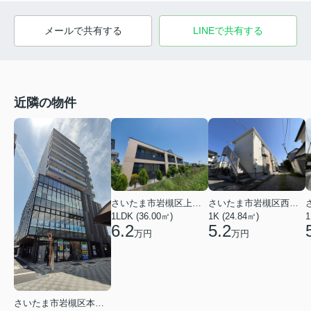
メールで共有する
LINEで共有する
近隣の物件
さいたま市岩槻区上里１丁目
さいたま市岩槻区西町５丁目
1LDK (36.00㎡)
1K (24.84㎡)
1
6.2
5.2
万円
万円
さいたま市岩槻区本町１丁目