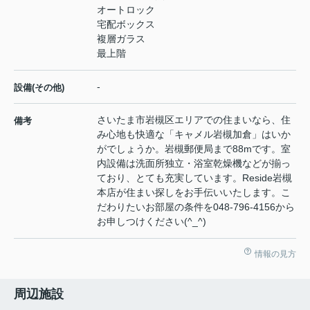
オートロック
宅配ボックス
複層ガラス
最上階
-
設備(その他)
さいたま市岩槻区エリアでの住まいなら、住
備考
み心地も快適な「キャメル岩槻加倉」はいか
がでしょうか。岩槻郵便局まで88mです。室
内設備は洗面所独立・浴室乾燥機などが揃っ
ており、とても充実しています。Reside岩槻
本店が住まい探しをお手伝いいたします。こ
だわりたいお部屋の条件を048-796-4156から
お申しつけください(^_^)
情報の見方
周辺施設