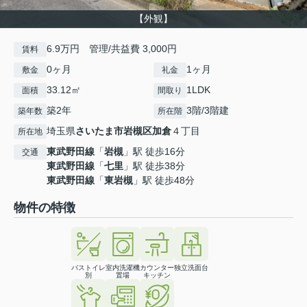
【外観】
6.9万円 管理/共益費 3,000円
賃料
0ヶ月
1ヶ月
敷金
礼金
33.12㎡
1LDK
面積
間取り
築2年
3階/3階建
築年数
所在階
埼玉県
さいたま市岩槻区
加倉
４丁目
所在地
東武野田線
「
岩槻
」駅 徒歩16分
交通
東武野田線
「
七里
」駅 徒歩38分
東武野田線
「
東岩槻
」駅 徒歩48分
物件の特徴
バストイレ
室内洗濯機
カウンター
独立洗面台
別
置場
キッチン