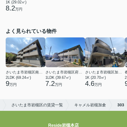
1K (29.02㎡)
8.2
万円
よく見られている物件
さいたま市岩槻区南平野４丁目
さいたま市岩槻区府内１丁目
さいたま市岩槻区加倉１丁目
2LDK (69.24㎡)
1LDK (39.67㎡)
1K (20.70㎡)
2
9
7.2
4.6
万円
万円
万円
さいたま市岩槻区の賃貸一覧
キャメル岩槻加倉
303
Reside岩槻本店