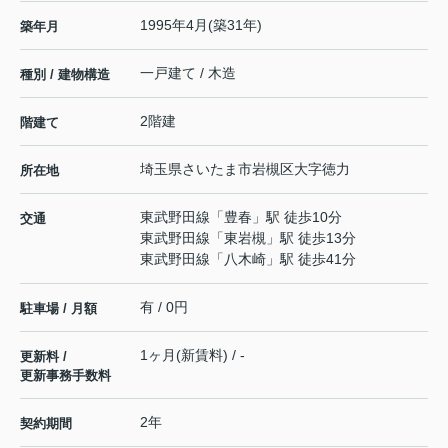
1995年4月(築31年)
築年月
一戸建て / 木造
種別 / 建物構造
2階建
階建て
埼玉県
さいたま市岩槻区
大字徳力
所在地
東武野田線
「
豊春
」駅 徒歩10分
交通
東武野田線
「
東岩槻
」駅 徒歩13分
東武野田線
「
八木崎
」駅 徒歩41分
有 / 0円
駐車場 / 月額
1ヶ月(新賃料) / -
更新料 /
更新事務手数料
2年
契約期間