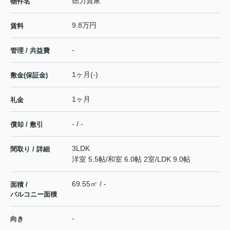
徳力貸家
物件名
9.8万円
賃料
-
管理 / 共益費
1ヶ月(-)
敷金(保証金)
1ヶ月
礼金
- / -
償却 / 敷引
3LDK
間取り / 詳細
洋室 5.5帖
/
和室 6.0帖 2室
/
LDK 9.0帖
69.55㎡ / -
面積 /
バルコニー面積
-
向き