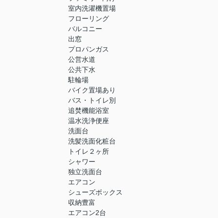
室内洗濯機置場
フローリング
バルコニー
出窓
プロパンガス
公営水道
公共下水
駐輪場
バイク置場あり
バス・トイレ別
追焚機能浴室
温水洗浄便座
洗面台
洗髪洗面化粧台
トイレ２ヶ所
シャワー
独立洗面台
エアコン
シューズボックス
収納豊富
エアコン2台