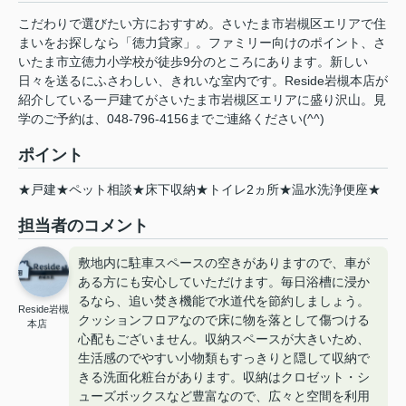
こだわりで選びたい方におすすめ。さいたま市岩槻区エリアで住
まいをお探しなら「徳力貸家」。ファミリー向けのポイント、さ
いたま市立徳力小学校が徒歩9分のところにあります。新しい
日々を送るにふさわしい、きれいな室内です。Reside岩槻本店が
紹介している一戸建てがさいたま市岩槻区エリアに盛り沢山。見
学のご予約は、048-796-4156までご連絡ください(^^)
ポイント
★戸建★ペット相談★床下収納★トイレ2ヵ所★温水洗浄便座★
担当者のコメント
敷地内に駐車スペースの空きがありますので、車が
ある方にも安心していただけます。毎日浴槽に浸か
るなら、追い焚き機能で水道代を節約しましょう。
Reside岩槻
クッションフロアなので床に物を落として傷つける
本店
心配もございません。収納スペースが大きいため、
生活感のでやすい小物類もすっきりと隠して収納で
きる洗面化粧台があります。収納はクロゼット・シ
ューズボックスなど豊富なので、広々と空間を利用