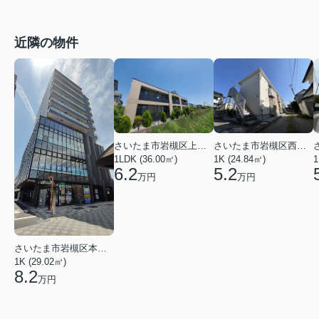
近隣の物件
さいたま市岩槻区上里１丁目
さいたま市岩槻区西町５丁目
1LDK (36.00㎡)
1K (24.84㎡)
1
6.2
5.2
万円
万円
さいたま市岩槻区本町１丁目
1K (29.02㎡)
8.2
万円