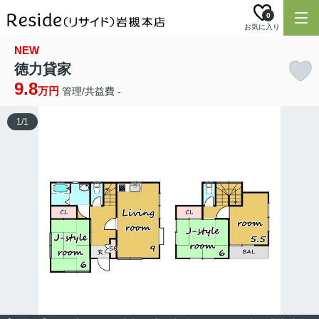
0
お気に入り
NEW
徳力貸家
9.8
万円
管理/共益費 -
1
/
1