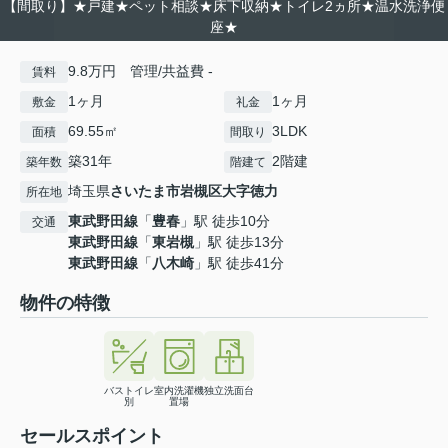
【間取り】★戸建★ペット相談★床下収納★トイレ2ヵ所★温水洗浄便
座★
9.8万円 管理/共益費 -
賃料
1ヶ月
1ヶ月
敷金
礼金
69.55㎡
3LDK
面積
間取り
築31年
2階建
築年数
階建て
埼玉県
さいたま市岩槻区
大字徳力
所在地
東武野田線
「
豊春
」駅 徒歩10分
交通
東武野田線
「
東岩槻
」駅 徒歩13分
東武野田線
「
八木崎
」駅 徒歩41分
物件の特徴
バストイレ
室内洗濯機
独立洗面台
別
置場
セールスポイント