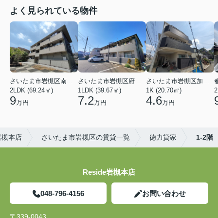
よく見られている物件
さいたま市岩槻区南平野４丁目
さいたま市岩槻区府内１丁目
さいたま市岩槻区加倉１丁目
2LDK (69.24㎡)
1LDK (39.67㎡)
1K (20.70㎡)
2
9
7.2
4.6
万円
万円
万円
岩槻本店
さいたま市岩槻区の賃貸一覧
徳力貸家
1-2階
Reside岩槻本店
048-796-4156
お問い合わせ
〒339-0043