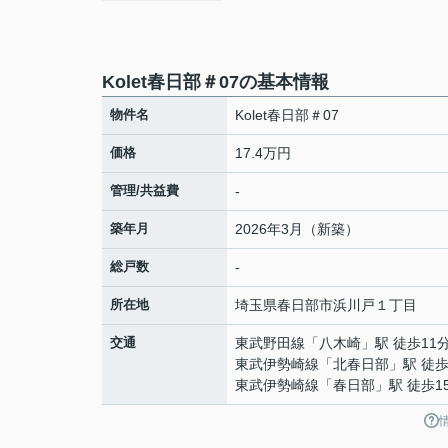
Kolet春日部＃07の基本情報
物件名
Kolet春日部＃07
価格
17.4万円
管理/共益費
-
築年月
2026年3月（新築）
総戸数
-
所在地
埼玉県
春日部市
浜川戸
１丁目
交通
東武野田線
「
八木崎
」駅 徒歩11
東武伊勢崎線
「
北春日部
」駅 徒歩
東武伊勢崎線
「
春日部
」駅 徒歩1