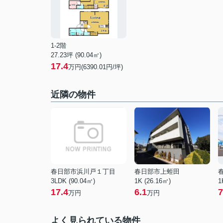
1-2階
27.23坪 (90.04㎡)
17.4
万円(6390.01円/坪)
近隣の物件
春日部市浜川戸１丁目
春日部市上蛭田
3LDK (90.04㎡)
1K (26.16㎡)
1
17.4
6.1
7
万円
万円
よく見られている物件