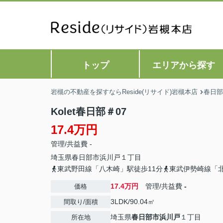
トップ
エリアから探す
岩槻の不動産を探すならReside(リサイド)岩槻本店
春日部
Kolet春日部＃07
17.4万円
管理/共益費 -
埼玉県
春日部市
浜川戸
１丁目
東武野田線「八木崎」駅徒歩11分
東武伊勢崎線「北
17.4万円
管理/共益費
-
価格
3LDK/90.04㎡
間取り/面積
埼玉県
春日部市
浜川戸
１丁目
所在地