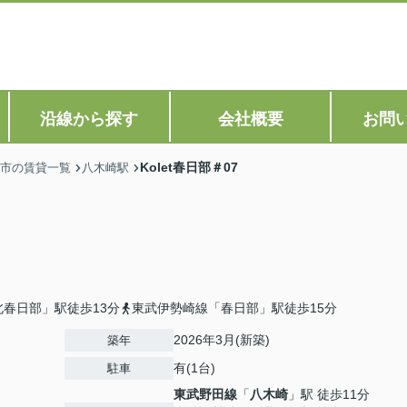
沿線から探す
会社概要
お問
Kolet春日部＃07
市の賃貸一覧
八木崎駅
春日部」駅徒歩13分
東武伊勢崎線「春日部」駅徒歩15分
2026年3月(新築)
築年
有(1台)
駐車
東武野田線
「
八木崎
」駅 徒歩11分