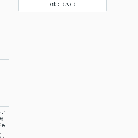
（休：（水））
シア
建
度も
、