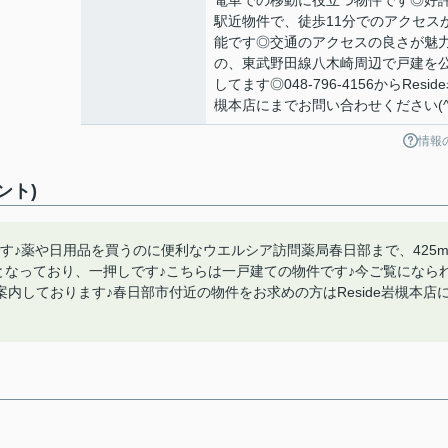
電車での移動に役立つ物件です◎好
駅近物件で、徒歩11分でのアクセス
能です◎交通のアクセスの良さが魅
の、東武野田線八木崎周辺で戸建を
してます◎048-796-4156からResid
槻本店にまでお問い合わせください(^_
情報
ント)
」です♪薬や日用品を買うのに便利なウエルシア訪問薬局春日部まで、425
件となっており、一押しです♪こちらは一戸建ての物件です♪今ご覧になら
内しております♪春日部市付近の物件をお求めの方はReside岩槻本店