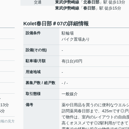
東武伊勢崎線
「
北春日部
」駅 徒歩13分
交通
東武伊勢崎線
「
春日部
」駅 徒歩15分
Kolet春日部＃07の詳細情報
設備条件
駐輪場
バイク置場あり
設備(その他)
-
駐車場/月額
有(1台)/0円
用途地域
-
募集戸数 / 総戸数
- / -
取引態様
一般媒介
分
13分
備考
薬や日用品を買うのに便利なウエル
5分
訪問薬局春日部まで、425mです◎戸
て物件は、室内のレイアウトの自由
情報の見方
高くオススメです◎2駅利用ができて