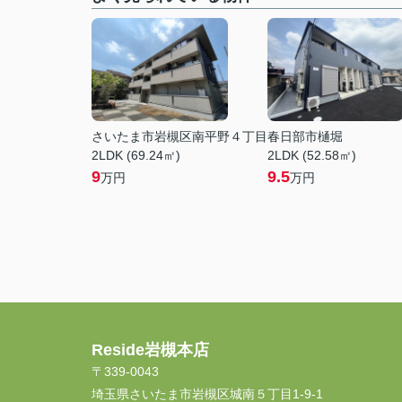
さいたま市岩槻区南平野４丁目
春日部市樋堀
2LDK (69.24㎡)
2LDK (52.58㎡)
9
9.5
万円
万円
Reside岩槻本店
〒339-0043
埼玉県さいたま市岩槻区城南５丁目1-9-1