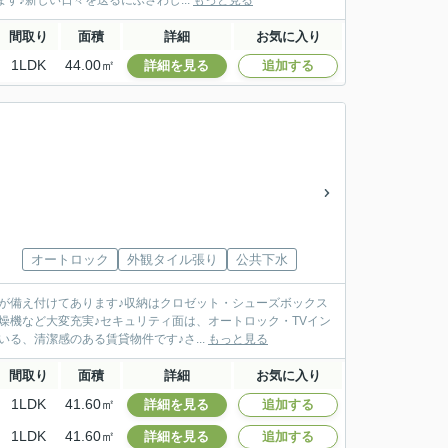
す♪新しい日々を送るにふさわし...
もっと見る
間取り
面積
詳細
お気に入り
1LDK
44.00㎡
詳細を見る
追加する
オートロック
外観タイル張り
公共下水
が備え付けてあります♪収納はクロゼット・シューズボックス
燥機など大変充実♪セキュリティ面は、オートロック・TVイン
る、清潔感のある賃貸物件です♪さ...
もっと見る
間取り
面積
詳細
お気に入り
1LDK
41.60㎡
詳細を見る
追加する
1LDK
41.60㎡
詳細を見る
追加する