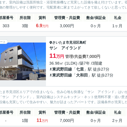
ます。室内設備は洗面所独立・浴室乾燥機など充実した設備を備え付けています。
物の整理がしやすく便利です。宅配業者に家まで上がってきて欲しくないと思ってい
部屋番号
所在階
賃料
管理費・共益費
敷金/保証金
礼金
6.9
303
3階
3,000円
0ヶ月
1ヶ月
万円
ート
さいたま市見沼区
島町
サン アイランド
11
万円
管理/共益費7,000円
36.98㎡ (1LDK) /築7年 /3階建
東武野田線
「
七里
」駅 徒歩27分
東武野田線
「
大和田
」駅 徒歩27分
たま市見沼区エリアでの住まいなら、住み心地も快適な「サン アイランド」はい
「サン アイランド」。室内設備はシステムキッチン・ネット使用料不要・追い焚
設備も充実していて住みやすい、魅力が詰まったアパートです。設備条件が充実した月
部屋番号
所在階
賃料
管理費・共益費
敷金/保証金
礼金
11
-
1階
7,000円
0ヶ月
2ヶ月
万円