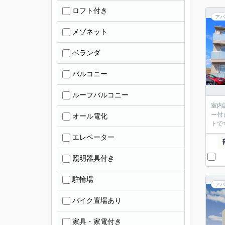
ロフト付き
アパ
メゾネット
ベランダ
バルコニー
ルーフバルコニー
室内
ー付
オール電化
トで
エレベーター
照明器具付き
駐輪場
アパ
バイク置場あり
家具・家電付き