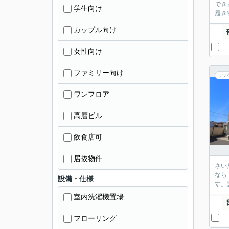
でき
学生向け
履き
カップル向け
女性向け
ファミリー向け
アパ
ワンフロア
高層ビル
飲食店可
居抜物件
さい
なら
設備・仕様
す。
室内洗濯機置場
フローリング