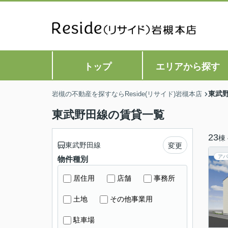
トップ
エリアから探す
東武
岩槻の不動産を探すならReside(リサイド)岩槻本店
東武野田線の賃貸一覧
23
棟
東武野田線
変更
アパ
物件種別
居住用
店舗
事務所
土地
その他事業用
駐車場