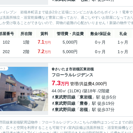
ンイレブン 岩槻本町店まで徒歩2分と近場にコンビニがあるのもポイント！電車で
は洗面所独立・浴室乾燥機など豊富に揃っており、過ごしやすいお部屋になってお
しか受け取ることができないので、荷物の盗難の心配がいりません！新築の物件です
部屋番号
所在階
賃料
管理費・共益費
敷金/保証金
礼金
7.1
102
1階
5,000円
0ヶ月
1ヶ月
万円
7.2
202
2階
5,000円
0ヶ月
1ヶ月
万円
ート
さいたま市岩槻区
東岩槻
フローラルレジデンス
7.3
万円
管理/共益費4,000円
44.00㎡ (1LDK) /築18年 /2階建
東武野田線
「
東岩槻
」駅 徒歩5分
東武野田線
「
豊春
」駅 徒歩19分
東武野田線
「
岩槻
」駅 徒歩37分
野田線東岩槻駅周辺物件：フローラルレジデンス♪こちらの物件はコンビニまでの距離
で、広々と空間を利用することも可能です♪室内設備は洗面所独立・浴室乾燥機など