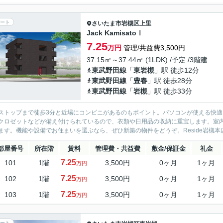
ート
さいたま市岩槻区
上里
Jack KamisatoⅠ
7.25
万円
管理/共益費3,500円
37.15㎡～37.44㎡ (1LDK) /予定 /3階建
東武野田線
「
東岩槻
」駅 徒歩12分
東武野田線
「
豊春
」駅 徒歩28分
東武野田線
「
岩槻
」駅 徒歩33分
ストップまで徒歩3分と近場にコンビニがあるのもポイント。パソコンが使える快
クロゼットなどが備え付けられているので、衣類や日用品の収納に重宝します。室
ます。機能や設備でお住まいを選ぶなら、ぜひ新築の物件をどうぞ。Reside岩槻本店にお問
部屋番号
所在階
賃料
管理費・共益費
敷金/保証金
礼金
7.25
101
1階
3,500円
0ヶ月
1ヶ月
万円
7.25
102
1階
3,500円
0ヶ月
1ヶ月
万円
7.25
103
1階
3,500円
0ヶ月
1ヶ月
万円
ート