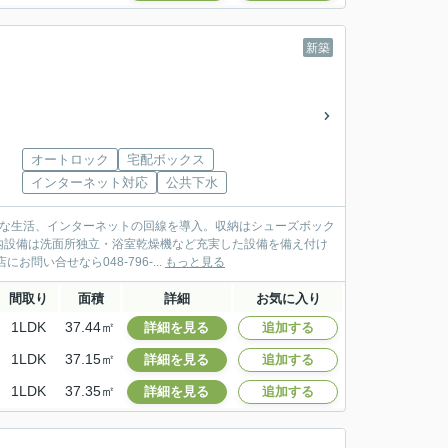
新築
オートロック
宅配ボックス
インターネット対応
公共下水
適な生活、インターネットの回線を導入。収納はシューズボック
内設備は洗面所独立・浴室乾燥機など充実した設備を備え付け
い合せなら048-796-...
もっと見る
間取り
面積
詳細
お気に入り
1LDK
37.44㎡
詳細を見る
追加する
1LDK
37.15㎡
詳細を見る
追加する
1LDK
37.35㎡
詳細を見る
追加する