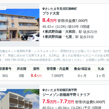
ート
さいたま市見沼区
堀崎町
プラド大宮
8.4
万円
管理/共益費7,000円
46.42㎡ (1LDK) /築10年 /3階建
東武野田線
「
大和田
」駅 徒歩21分
東武野田線
「
七里
」駅 徒歩15分
設備はネット使用料不要・システムキッチン・照明付きなどが揃っているので、快
きで、用途に合わせて活用できます。1LDKは、多くのお客様からのニーズがある
す。048-796-4156よりReside岩槻本店へお問い合わせください。お気軽にお問い
部屋番号
所在階
賃料
管理費・共益費
敷金/保証金
礼金
8.4
301
3階
7,000円
0ヶ月
1ヶ月
万円
ート
さいたま市岩槻区
南平野
ジーメゾン岩槻南平野ミナリア
7.5
7.7
万円～
万円
管理/共益費5,000円
40.01㎡～40.04㎡ (1LDK) /予定 /3階建