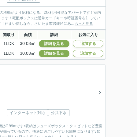
の移動がより便利になる、2駅利用可能なアパートです！室内
ります！宅配ボックスは通常カードキーや暗証番号を知ってい
！住まい探しなら、さいたま市岩槻区にあ...
もっと見る
間取り
面積
詳細
お気に入り
1LDK
30.03㎡
詳細を見る
追加する
1LDK
30.03㎡
詳細を見る
追加する
インターネット対応
公共下水
が199mです♪収納はシューズボックス・クロゼットなど豊富
が揃っているので、快適に過ごしやすいお部屋になります♪知