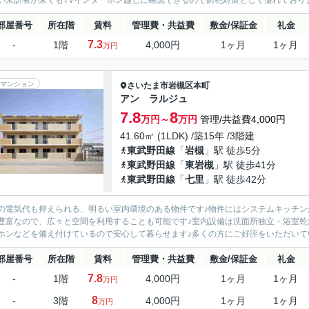
い来訪者が来てもTVインターホン越しに確認できるので防犯対策として優れておりま
部屋番号
所在階
賃料
管理費・共益費
敷金/保証金
礼金
7.3
-
1階
4,000円
1ヶ月
1ヶ月
万円
マンション
さいたま市岩槻区
本町
アン ラルジュ
7.8
8
万円～
万円
管理/共益費4,000円
41.60㎡ (1LDK) /築15年 /3階建
東武野田線
「
岩槻
」駅 徒歩5分
東武野田線
「
東岩槻
」駅 徒歩41分
東武野田線
「
七里
」駅 徒歩42分
の電気代も抑えられる、明るい室内環境のある物件です♪物件にはシステムキッチン
豊富なので、広々と空間を利用することも可能です♪室内設備は洗面所独立・浴室乾
ホンなどを備え付けているので安心して暮らせます♪多くの方にご好評をいただいてい
部屋番号
所在階
賃料
管理費・共益費
敷金/保証金
礼金
7.8
-
1階
4,000円
1ヶ月
1ヶ月
万円
8
-
3階
4,000円
1ヶ月
1ヶ月
万円