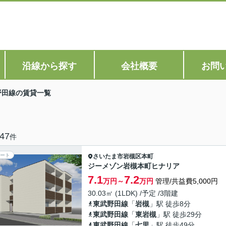
沿線から探す
会社概要
お問
野田線の賃貸一覧
47
件
ート
さいたま市岩槻区
本町
ジーメゾン岩槻本町ヒナリア
7.1
7.2
万円～
万円
管理/共益費5,000円
30.03㎡ (1LDK) /予定 /3階建
東武野田線
「
岩槻
」駅 徒歩8分
東武野田線
「
東岩槻
」駅 徒歩29分
東武野田線
「
七里
」駅 徒歩49分