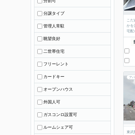
分割可
分譲タイプ
こだ
管理人常駐
かを
宅配
眺望良好
二世帯住宅
フリーレント
カードキー
アパ
オープンハウス
外国人可
ガスコンロ設置可
ルームシェア可
東武