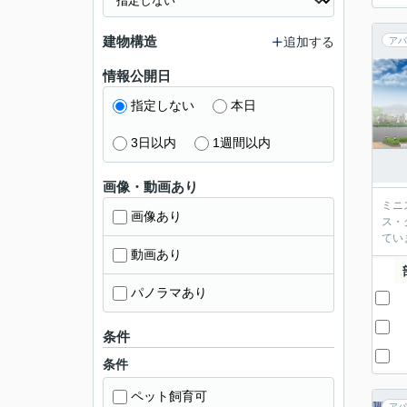
建物構造
追加する
アパ
情報公開日
指定しない
本日
3日以内
1週間以内
画像・動画あり
ミニ
画像あり
ス・
てい
動画あり
パノラマあり
条件
条件
ペット飼育可
アパ