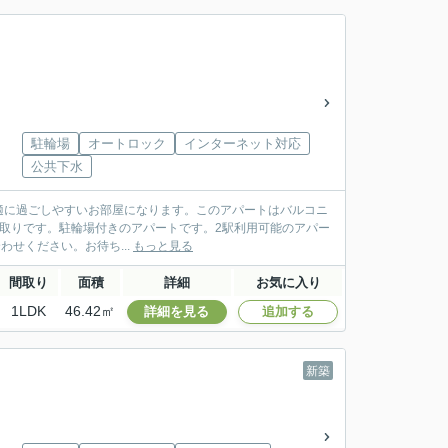
駐輪場
オートロック
インターネット対応
公共下水
適に過ごしやすいお部屋になります。このアパートはバルコニ
間取りです。駐輪場付きのアパートです。2駅利用可能のアパー
合わせください。お待ち...
もっと見る
間取り
面積
詳細
お気に入り
1LDK
46.42㎡
詳細を見る
追加する
新築