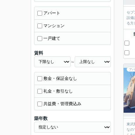
セブ
アパート
設備
る方
マンション
一戸建て
賃料
～
アパ
敷金・保証金なし
礼金・敷引なし
共益費・管理費込み
築年数
東武
なの