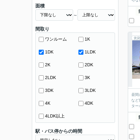
らな
面積
～
間取り
賃貸
ワンルーム
1K
1DK
1LDK
2K
2DK
2LDK
3K
3DK
3LDK
昼間
など
4K
4DK
ター
4LDK以上
駅・バス停からの時間