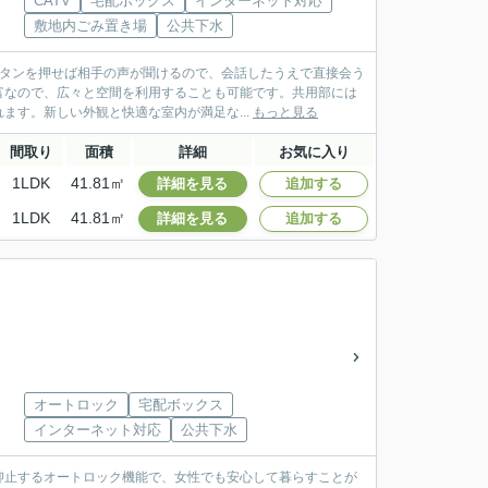
CATV
宅配ボックス
インターネット対応
敷地内ごみ置き場
公共下水
ボタンを押せば相手の声が聞けるので、会話したうえで直接会う
富なので、広々と空間を利用することも可能です。共用部には
す。新しい外観と快適な室内が満足な...
もっと見る
間取り
面積
詳細
お気に入り
1LDK
41.81㎡
詳細を見る
追加する
1LDK
41.81㎡
詳細を見る
追加する
オートロック
宅配ボックス
インターネット対応
公共下水
抑止するオートロック機能で、女性でも安心して暮らすことが