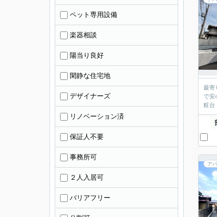
ペット専用設備
楽器相談
陽当り良好
閑静な住宅地
最寄
デザイナーズ
で安
粧台
リノベーション済
保証人不要
事務所可
アパ
２人入居可
バリアフリー