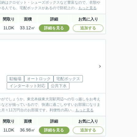
収納はクロゼット・シューズボックスなど豊富なので、衣類や
る人でも、宅配ボックスがあるので防犯上の...
もっと見る
間取り
面積
詳細
お気に入り
1LDK
33.12㎡
詳細を見る
追加する
駐輪場
オートロック
宅配ボックス
インターネット対応
公共下水
かがでしょうか。東北本線東大宮駅周辺への引っ越しをお考え
きなどが揃っているので、快適に過ごしやすいお部屋になりま
々11万円台のお部屋です。利便性の高い...
もっと見る
間取り
面積
詳細
お気に入り
1LDK
36.98㎡
詳細を見る
追加する