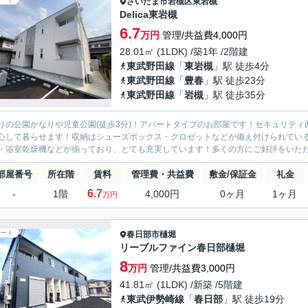
さいたま市岩槻区
東岩槻
Delica東岩槻
6.7
万円
管理/共益費4,000円
28.01㎡ (1LDK) /築1年 /2階建
東武野田線
「
東岩槻
」駅 徒歩4分
東武野田線
「
豊春
」駅 徒歩23分
東武野田線
「
岩槻
」駅 徒歩35分
りの公園かなりや児童公園(徒歩3分)！アパートタイプのお部屋です！セキュリティ
心して暮らせます！収納はシューズボックス・クロゼットなどが備え付けられてい
・浴室乾燥機などが揃っており、とても充実しています！多くの方にご好評をいただい
部屋番号
所在階
賃料
管理費・共益費
敷金/保証金
礼金
6.7
-
1階
4,000円
0ヶ月
1ヶ月
万円
ート
春日部市
樋堀
リーブルファイン春日部樋堀
8
万円
管理/共益費3,000円
41.81㎡ (1LDK) /新築 /5階建
東武伊勢崎線
「
春日部
」駅 徒歩19分