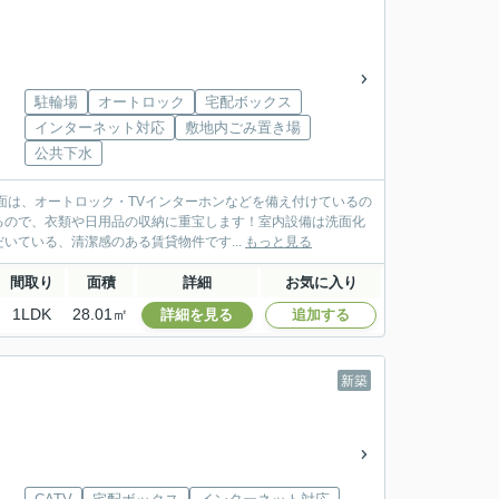
駐輪場
オートロック
宅配ボックス
インターネット対応
敷地内ごみ置き場
公共下水
面は、オートロック・TVインターホンなどを備え付けているの
るので、衣類や日用品の収納に重宝します！室内設備は洗面化
ている、清潔感のある賃貸物件です...
もっと見る
間取り
面積
詳細
お気に入り
1LDK
28.01㎡
詳細を見る
追加する
新築