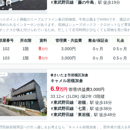
東武野田線
「
藤の牛島
」駅 徒歩19分
わりポイント満載のリーブルファイン春日部樋堀。牛島公園まで449mです。通話
決められるインターホンがあります。収納はシューズボックス・クロゼットなど豊
ボックスが備え付けられているため、忙しくて在宅時間が少なくても荷物を受け取れま
部屋番号
所在階
賃料
管理費・共益費
敷金/保証金
礼金
8
102
1階
3,000円
0ヶ月
0.5ヶ月
万円
8
103
1階
3,000円
0ヶ月
0.5ヶ月
万円
ート
さいたま市岩槻区
加倉
キャメル岩槻加倉
6.9
万円
管理/共益費3,000円
33.12㎡ (1LDK) /築2年 /3階建
東武野田線
「
岩槻
」駅 徒歩16分
東武野田線
「
七里
」駅 徒歩38分
東武野田線
「
東岩槻
」駅 徒歩48分
野田線岩槻周辺への引っ越しをお考えなら「キャメル岩槻加倉」。部外者の侵入を