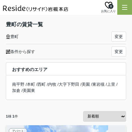
0
お気に入り
豊町の賃貸一覧
豊町
変更
条件から探す
変更
おすすめのエリア
南平野
/
本町
/
西町
/
内牧
/
大字下野田
/
美園
/
東岩槻
/
上里
/
加倉
/
美園東
1
棟
1
件
アパート