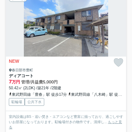
NEW
春日部市豊町
ディアコート
7
万円
管理/共益費5,000円
50.42㎡ (2LDK) /築21年 /2階建
東武野田線「豊春」駅 徒歩17分
東武野田線「八木崎」駅 徒歩19分
駐輪場
公共下水
室内設備はBS・追い焚き・エアコンなど豊富に揃っており、過ごしやす
いお部屋になっております。駐輪場付きの物件です。清掃し...
もっと見
る