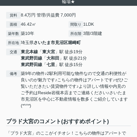
輪場★
8.4万円 管理/共益費 7,000円
賃料
46.42㎡
1LDK
面積
間取り
築10年
3階/3階建
築年数
所在階
埼玉県
さいたま市見沼区
堀崎町
所在地
東北本線
「
東大宮
」駅 徒歩19分
交通
東武野田線
「
大和田
」駅 徒歩21分
東武野田線
「
七里
」駅 徒歩15分
築9年の物件♪2駅利用可能な物件なので交通の利便性が
備考
良いのが魅力です♪こちらの物件はアパートです♪ぜひご
覧いただきたい賃貸物件です♪より詳しい情報や内見の
ご予約はReside岩槻本店までご連絡ください♪さいたま
市見沼区を中心に不動産情報を数多くご紹介しています
(*^^*)
プラド大宮のコメント(おすすめポイント)
「プラド大宮」のここがイチオシ！こちらの物件はアパートで