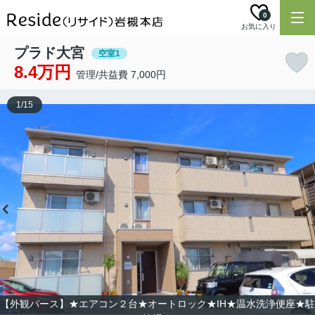
0
お気に入り
プラド大宮
空室1
8.4万円
管理/共益費 7,000円
1
/
15
【外観パース】★エアコン２台★オートロック★IH★温水洗浄便座★駐