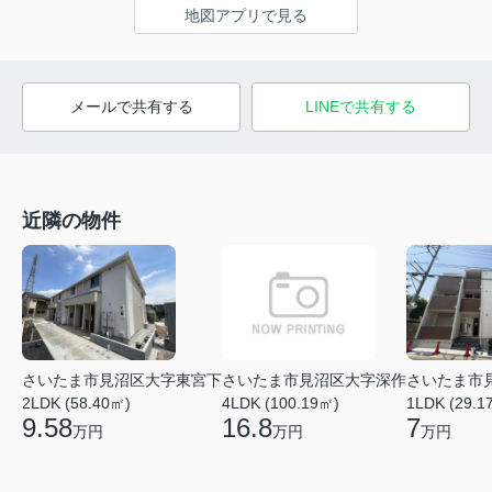
地図アプリで見る
メールで共有する
LINEで共有する
近隣の物件
さいたま市見沼区大字東宮下
さいたま市見沼区大字深作
さいたま市
2LDK (58.40㎡)
4LDK (100.19㎡)
1LDK (29.1
9.58
16.8
7
万円
万円
万円