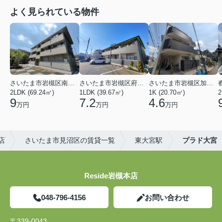
よく見られている物件
さいたま市岩槻区南平野４丁目
さいたま市岩槻区府内１丁目
さいたま市岩槻区加倉１丁目
2LDK (69.24㎡)
1LDK (39.67㎡)
1K (20.70㎡)
2
9
7.2
4.6
万円
万円
万円
店
さいたま市見沼区の賃貸一覧
東大宮駅
プラド大宮
Reside岩槻本店
048-796-4156
お問い合わせ
〒339-0043