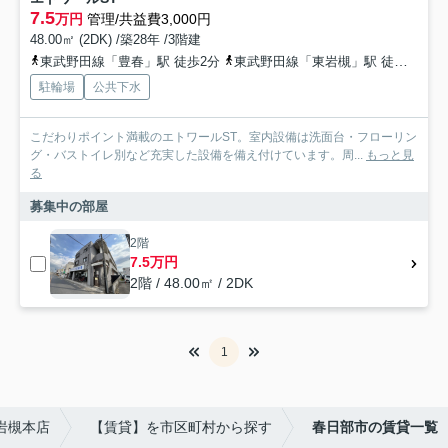
7.5
万円
管理/共益費3,000円
48.00㎡ (2DK) /築28年 /3階建
東武野田線「豊春」駅 徒歩2分
東武野田線「東岩槻」駅 徒歩20分
駐輪場
公共下水
こだわりポイント満載のエトワールST。室内設備は洗面台・フローリン
グ・バストイレ別など充実した設備を備え付けています。周...
もっと見
る
募集中の部屋
2階
7.5万円
2階 / 48.00㎡ / 2DK
1
)岩槻本店
【賃貸】を市区町村から探す
春日部市の賃貸一覧