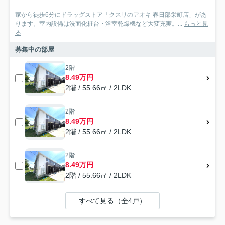
家から徒歩6分にドラッグストア「クスリのアオキ 春日部栄町店」があ
ります。室内設備は洗面化粧台・浴室乾燥機など大変充実。...
もっと見
る
募集中の部屋
2階
8.49万円
2階 / 55.66㎡ / 2LDK
2階
8.49万円
2階 / 55.66㎡ / 2LDK
2階
8.49万円
2階 / 55.66㎡ / 2LDK
すべて見る（全4戸）