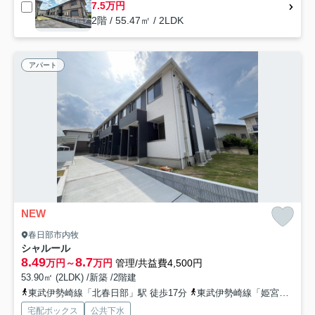
7.5万円
2階 / 55.47㎡ / 2LDK
アパート
NEW
春日部市内牧
シャルール
8.49
8.7
万円～
万円
管理/共益費4,500円
53.90㎡ (2LDK) /新築 /2階建
東武伊勢崎線「北春日部」駅 徒歩17分
東武伊勢崎線「姫宮」駅 徒歩27分
宅配ボックス
公共下水