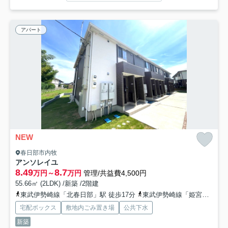
アパート
NEW
春日部市内牧
アンソレイユ
8.49
8.7
万円～
万円
管理/共益費4,500円
55.66㎡ (2LDK) /新築 /2階建
東武伊勢崎線「北春日部」駅 徒歩17分
東武伊勢崎線「姫宮」駅 徒歩27分
宅配ボックス
敷地内ごみ置き場
公共下水
新築