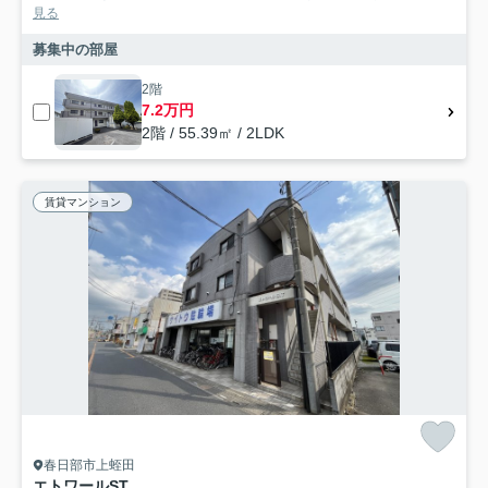
見る
募集中の部屋
2階
7.2万円
2階 / 55.39㎡ / 2LDK
賃貸マンション
春日部市上蛭田
エトワールST