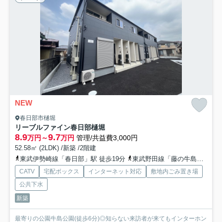
NEW
春日部市樋堀
リーブルファイン春日部樋堀
8.9
9.7
万円～
万円
管理/共益費3,000円
52.58㎡ (2LDK) /新築 /2階建
東武伊勢崎線「春日部」駅 徒歩19分
東武野田線「藤の牛島」駅 徒歩19分
CATV
宅配ボックス
インターネット対応
敷地内ごみ置き場
公共下水
新築
最寄りの公園牛島公園(徒歩6分)◎知らない来訪者が来てもインターホン