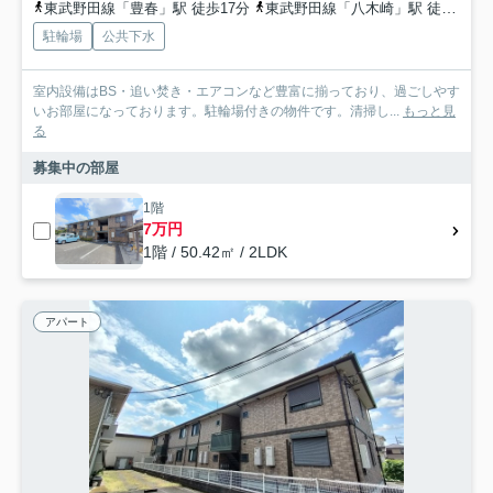
東武野田線「豊春」駅 徒歩17分
東武野田線「八木崎」駅 徒歩19分
駐輪場
公共下水
室内設備はBS・追い焚き・エアコンなど豊富に揃っており、過ごしやす
いお部屋になっております。駐輪場付きの物件です。清掃し...
もっと見
る
募集中の部屋
1階
7万円
1階 / 50.42㎡ / 2LDK
アパート