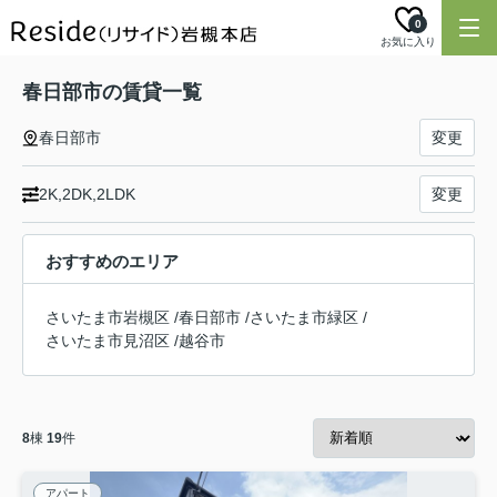
0
お気に入り
春日部市の賃貸一覧
春日部市
変更
2K,2DK,2LDK
変更
おすすめのエリア
さいたま市岩槻区
/
春日部市
/
さいたま市緑区
/
さいたま市見沼区
/
越谷市
8
棟
19
件
アパート