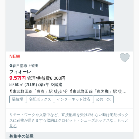
NEW
春日部市上蛭田
フィオーレ
9.5
万円
管理/共益費6,000円
59.60㎡ (2LDK) /築7年 /2階建
東武野田線「豊春」駅 徒歩7分
東武野田線「東岩槻」駅 徒歩26分
駐輪場
宅配ボックス
インターネット対応
公共下水
リモートワークや入浴中など、直接配達を受け取れない時は宅配ボック
スに荷物が届きます☆収納はクロゼット・シューズボックスな...
もっと
見る
募集中の部屋