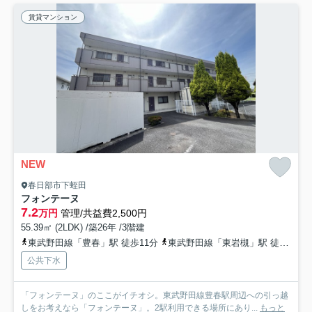
賃貸マンション
NEW
春日部市下蛭田
フォンテーヌ
7.2
万円
管理/共益費2,500円
55.39㎡ (2LDK) /築26年 /3階建
東武野田線「豊春」駅 徒歩11分
東武野田線「東岩槻」駅 徒歩14分
公共下水
「フォンテーヌ」のここがイチオシ。東武野田線豊春駅周辺への引っ越
しをお考えなら「フォンテーヌ」。2駅利用できる場所にあり...
もっと