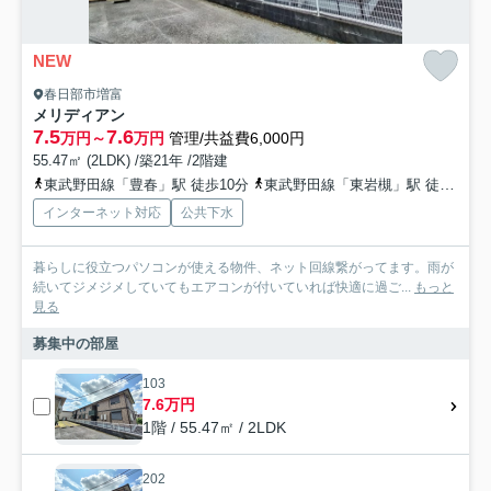
NEW
春日部市増富
メリディアン
7.5
7.6
万円～
万円
管理/共益費6,000円
55.47㎡ (2LDK) /築21年 /2階建
東武野田線「豊春」駅 徒歩10分
東武野田線「東岩槻」駅 徒歩26分
インターネット対応
公共下水
暮らしに役立つパソコンが使える物件、ネット回線繋がってます。雨が
続いてジメジメしていてもエアコンが付いていれば快適に過ご...
もっと
見る
募集中の部屋
103
7.6万円
1階 / 55.47㎡ / 2LDK
202