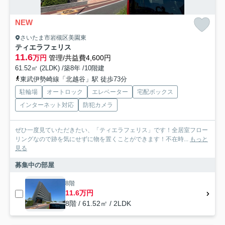
NEW
さいたま市岩槻区美園東
ティエラフェリス
11.6
万円
管理/共益費4,600円
61.52㎡ (2LDK) /築8年 /10階建
東武伊勢崎線「北越谷」駅 徒歩73分
駐輪場
オートロック
エレベーター
宅配ボックス
インターネット対応
防犯カメラ
ぜひ一度見ていただきたい、「ティエラフェリス」です！全居室フロー
リングなので跡を気にせずに物を置くことができます！不在時...
もっと
見る
募集中の部屋
8階
11.6万円
8階 / 61.52㎡ / 2LDK