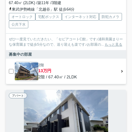
67.40㎡ (2LDK) /築11年 /3階建
東武伊勢崎線「北越谷」駅 徒歩64分
オートロック
宅配ボックス
インターネット対応
防犯カメラ
公共下水
ぜひ一度見ていただきたい、「セピアコートC館」です♪浦和美園まりー
な保育園まで徒歩5分なので、送り迎えも楽です♪お部屋の...
もっと見る
募集中の部屋
2階
13万円
2階 / 67.40㎡ / 2LDK
アパート