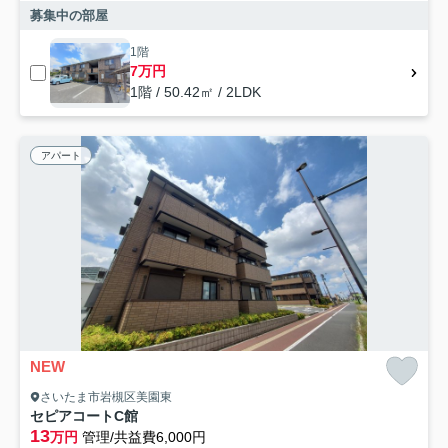
募集中の部屋
1階
7万円
1階 / 50.42㎡ / 2LDK
アパート
NEW
さいたま市岩槻区美園東
セピアコートC館
13
万円
管理/共益費6,000円