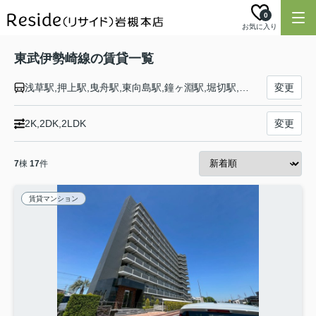
0
お気に入り
東武伊勢崎線の賃貸一覧
浅草駅,押上駅,曳舟駅,東向島駅,鐘ヶ淵駅,堀切駅,牛田駅,北千住駅,小菅駅,五反野駅,梅島駅,西新井駅,大師前駅,竹ノ塚駅,谷塚駅,草加駅,獨協大学前駅,新田駅,蒲生駅,新越谷駅,越谷駅,北越谷駅,大袋駅,せんげん台駅,武里駅,一ノ割駅,春日部駅,北春日部駅,姫宮駅,東武動物公園駅,和戸駅,久喜駅,鷲宮駅,花崎駅,加須駅,南羽生駅,羽生駅,川俣駅,茂林寺前駅,館林駅,多々良駅,県駅,福居駅,東武和泉駅,足利市駅,野州山辺駅,韮川駅,太田駅,細谷駅,木崎駅,世良田駅,境町駅,剛志駅,新伊勢崎駅,伊勢崎駅
変更
2K,2DK,2LDK
変更
7
棟
17
件
賃貸マンション