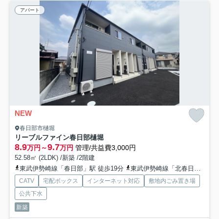
アパート
NEW
春日部市樋堀
リーブルファイン春日部樋堀
8.9
9.7
万円～
万円
管理/共益費3,000円
52.58㎡ (2LDK) /新築 /2階建
東武伊勢崎線「春日部」駅 徒歩19分
東武伊勢崎線「北春日部」駅 徒歩32分
CATV
宅配ボックス
インターネット対応
敷地内ごみ置き場
公共下水
新築