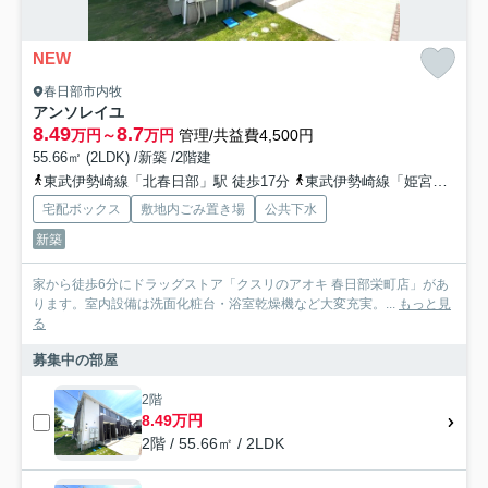
NEW
春日部市内牧
アンソレイユ
8.49
8.7
万円～
万円
管理/共益費4,500円
55.66㎡ (2LDK) /新築 /2階建
東武伊勢崎線「北春日部」駅 徒歩17分
東武伊勢崎線「姫宮」駅 徒歩27分
宅配ボックス
敷地内ごみ置き場
公共下水
新築
家から徒歩6分にドラッグストア「クスリのアオキ 春日部栄町店」があ
ります。室内設備は洗面化粧台・浴室乾燥機など大変充実。...
もっと見
る
募集中の部屋
2階
8.49万円
2階 / 55.66㎡ / 2LDK