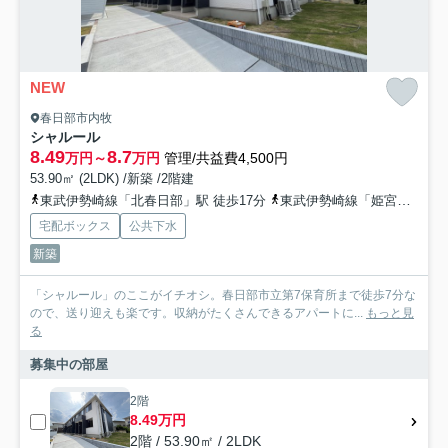
NEW
春日部市内牧
シャルール
8.49
8.7
万円～
万円
管理/共益費4,500円
53.90㎡ (2LDK) /新築 /2階建
東武伊勢崎線「北春日部」駅 徒歩17分
東武伊勢崎線「姫宮」駅 徒歩27分
宅配ボックス
公共下水
新築
「シャルール」のここがイチオシ。春日部市立第7保育所まで徒歩7分な
ので、送り迎えも楽です。収納がたくさんできるアパートに...
もっと見
る
募集中の部屋
2階
8.49万円
2階 / 53.90㎡ / 2LDK