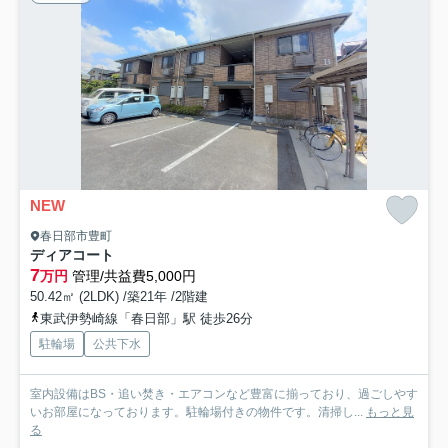
NEW
春日部市豊町
ディアコート
7
万円
管理/共益費5,000円
50.42㎡ (2LDK) /築21年 /2階建
東武伊勢崎線「春日部」駅 徒歩26分
駐輪場
公共下水
室内設備はBS・追い焚き・エアコンなど豊富に揃っており、過ごしやす
いお部屋になっております。駐輪場付きの物件です。清掃し...
もっと見
る