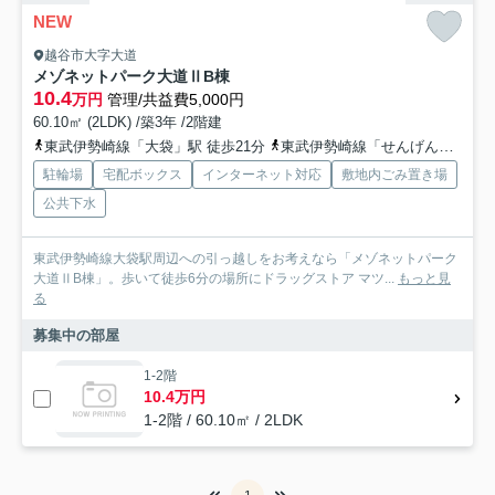
NEW
越谷市大字大道
メゾネットパーク大道ⅡB棟
10.4
万円
管理/共益費5,000円
60.10㎡ (2LDK) /築3年 /2階建
東武伊勢崎線「大袋」駅 徒歩21分
東武伊勢崎線「せんげん台」駅 徒歩34分
駐輪場
宅配ボックス
インターネット対応
敷地内ごみ置き場
公共下水
東武伊勢崎線大袋駅周辺への引っ越しをお考えなら「メゾネットパーク
大道ⅡB棟」。歩いて徒歩6分の場所にドラッグストア マツ...
もっと見
る
募集中の部屋
1-2階
10.4万円
1-2階 / 60.10㎡ / 2LDK