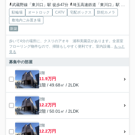
武蔵野線「東川口」駅 徒歩47分
埼玉高速鉄道「東川口」駅 徒歩47分
駐輪場
オートロック
CATV
宅配ボックス
防犯カメラ
敷地内ごみ置き場
新築
歩いて4分の場所に、クスリのアオキ 浦和美園店があります。全居室
フローリング物件なので、掃除もしやすく便利です。室内設備...
もっと
見る
募集中の部屋
1階
11.9万円
1階 / 49.68㎡ / 2LDK
2階
12.2万円
2階 / 50.01㎡ / 2LDK
2階
12.2万円