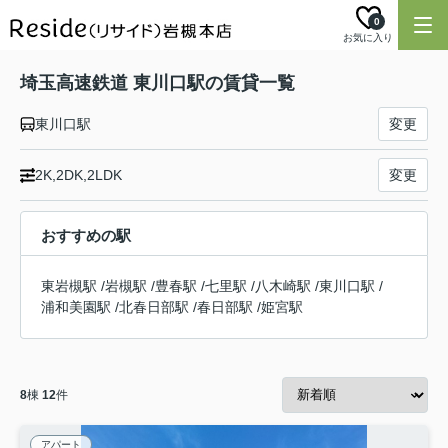
0
お気に入り
埼玉高速鉄道 東川口駅の賃貸一覧
東川口駅
変更
2K,2DK,2LDK
変更
おすすめの駅
東岩槻駅
/
岩槻駅
/
豊春駅
/
七里駅
/
八木崎駅
/
東川口駅
/
浦和美園駅
/
北春日部駅
/
春日部駅
/
姫宮駅
8
棟
12
件
アパート