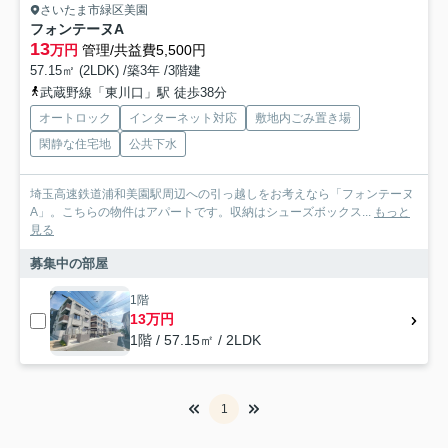
さいたま市緑区美園
フォンテーヌA
13
万円
管理/共益費5,500円
57.15㎡ (2LDK) /築3年 /3階建
武蔵野線「東川口」駅 徒歩38分
オートロック
インターネット対応
敷地内ごみ置き場
閑静な住宅地
公共下水
埼玉高速鉄道浦和美園駅周辺への引っ越しをお考えなら「フォンテーヌ
A」。こちらの物件はアパートです。収納はシューズボックス...
もっと
見る
募集中の部屋
1階
13万円
1階 / 57.15㎡ / 2LDK
1