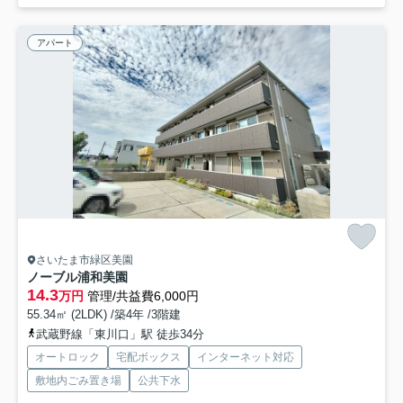
アパート
さいたま市緑区美園
ノーブル浦和美園
14.3
万円
管理/共益費6,000円
55.34㎡ (2LDK) /築4年 /3階建
武蔵野線「東川口」駅 徒歩34分
オートロック
宅配ボックス
インターネット対応
敷地内ごみ置き場
公共下水