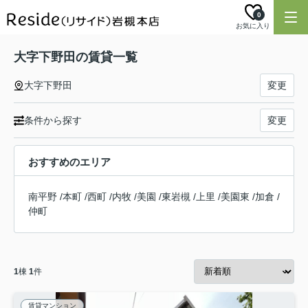
0
お気に入り
大字下野田の賃貸一覧
大字下野田
変更
条件から探す
変更
おすすめのエリア
南平野
/
本町
/
西町
/
内牧
/
美園
/
東岩槻
/
上里
/
美園東
/
加倉
/
仲町
1
棟
1
件
賃貸マンション