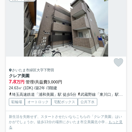
さいたま市緑区大字下野田
クレア美園
7.8
万円
管理/共益費3,000円
24.63㎡ (1DK) /築2年 /3階建
埼玉高速鉄道「浦和美園」駅 徒歩5分
武蔵野線「東川口」駅 徒歩38分
駐輪場
オートロック
宅配ボックス
公共下水
新生活を失敗せず、スタートさせたいならこちらの「クレア美園」はい
かがでしょうか。徒歩13分の場所にさいたま市立美園北小学...
もっと見
る