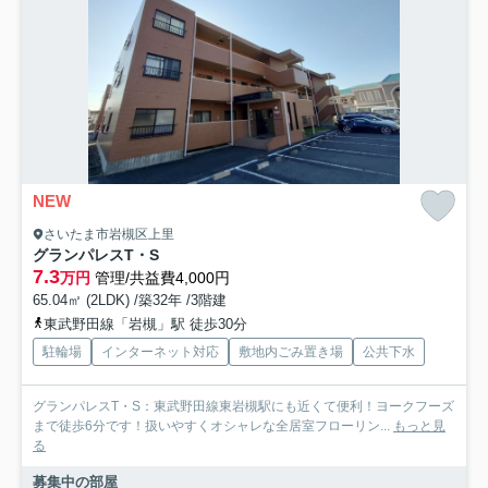
NEW
さいたま市岩槻区上里
グランパレスT・S
7.3
万円
管理/共益費4,000円
65.04㎡ (2LDK) /築32年 /3階建
東武野田線「岩槻」駅 徒歩30分
駐輪場
インターネット対応
敷地内ごみ置き場
公共下水
グランパレスT・S：東武野田線東岩槻駅にも近くて便利！ヨークフーズ
まで徒歩6分です！扱いやすくオシャレな全居室フローリン...
もっと見
る
募集中の部屋