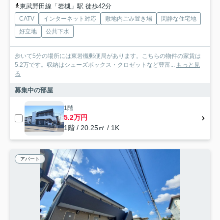
東武野田線「岩槻」駅 徒歩42分
CATV
インターネット対応
敷地内ごみ置き場
閑静な住宅地
好立地
公共下水
歩いて5分の場所には東岩槻郵便局があります。こちらの物件の家賃は
5.2万です。収納はシューズボックス・クロゼットなど豊富...
もっと見
る
募集中の部屋
1階
5.2万円
1階 / 20.25㎡ / 1K
アパート