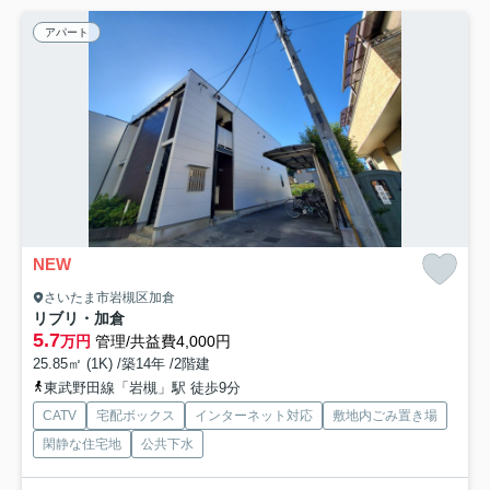
アパート
NEW
さいたま市岩槻区加倉
リブリ・加倉
5.7
万円
管理/共益費4,000円
25.85㎡ (1K) /築14年 /2階建
東武野田線「岩槻」駅 徒歩9分
CATV
宅配ボックス
インターネット対応
敷地内ごみ置き場
閑静な住宅地
公共下水