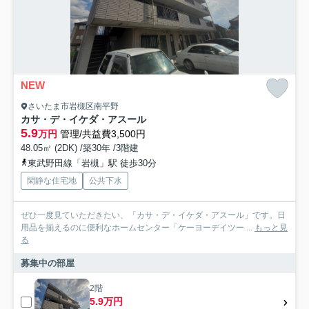
NEW
さいたま市岩槻区南平野
カサ・デ・イケダ・アスール
5.9
万円
管理/共益費3,500円
48.05㎡ (2DK) /築30年 /3階建
東武野田線「岩槻」駅 徒歩30分
閑静な住宅地
公共下水
ぜひ一度見ていただきたい、「カサ・デ・イケダ・アスール」です。日
用品を揃えるのに便利なホームセンター「ケーヨーデイツー ...
もっと見
る
募集中の部屋
2階
5.9万円