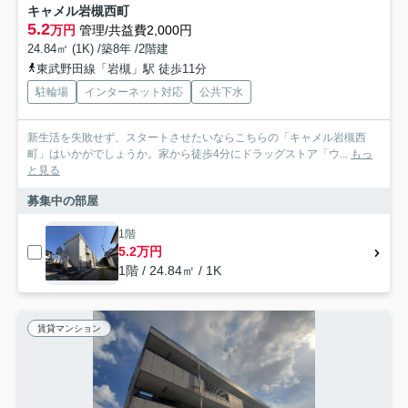
キャメル岩槻西町
5.2
万円
管理/共益費2,000円
24.84㎡ (1K) /築8年 /2階建
東武野田線「岩槻」駅 徒歩11分
駐輪場
インターネット対応
公共下水
新生活を失敗せず、スタートさせたいならこちらの「キャメル岩槻西
町」はいかがでしょうか。家から徒歩4分にドラッグストア「ウ...
もっ
と見る
募集中の部屋
1階
5.2万円
1階 / 24.84㎡ / 1K
賃貸マンション