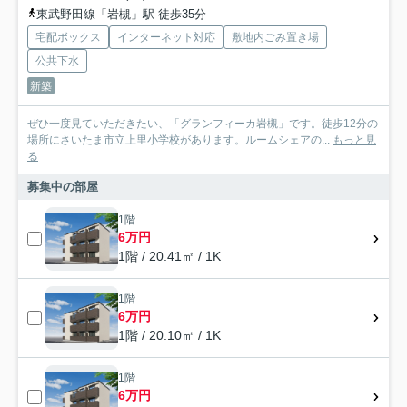
東武野田線「岩槻」駅 徒歩35分
宅配ボックス
インターネット対応
敷地内ごみ置き場
公共下水
新築
ぜひ一度見ていただきたい、「グランフィーカ岩槻」です。徒歩12分の
場所にさいたま市立上里小学校があります。ルームシェアの...
もっと見
る
募集中の部屋
1階
6万円
1階 / 20.41㎡ / 1K
1階
6万円
1階 / 20.10㎡ / 1K
1階
6万円