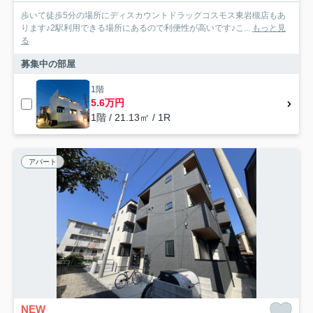
歩いて徒歩5分の場所にディスカウントドラッグコスモス東岩槻店もあ
ります♪2駅利用できる場所にあるので利便性が高いです♪こ...
もっと見
る
募集中の部屋
1階
5.6万円
1階 / 21.13㎡ / 1R
アパート
NEW