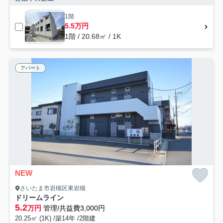
1階
5.5万円
1階 / 20.68㎡ / 1K
アパート
NEW
さいたま市岩槻区東岩槻
ドリームライン
5.2
万円
管理/共益費3,000円
20.25㎡ (1K) /築14年 /2階建