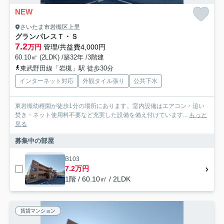
NEW
さいたま市岩槻区上里
グランパレスＴ・Ｓ
7.2
万円
管理/共益費4,000円
60.10㎡ (2LDK) /築32年 /3階建
東武野田線「岩槻」駅 徒歩30分
インターネット対応
外観タイル張り
公共下水
東岩槻幼稚園が徒歩1分の場所にあります。室内設備はエアコン・追い
焚き・ネット使用料不要など充実した設備を備え付けています...
もっと
見る
募集中の部屋
B103
7.2万円
1階 / 60.10㎡ / 2LDK
賃貸マンション