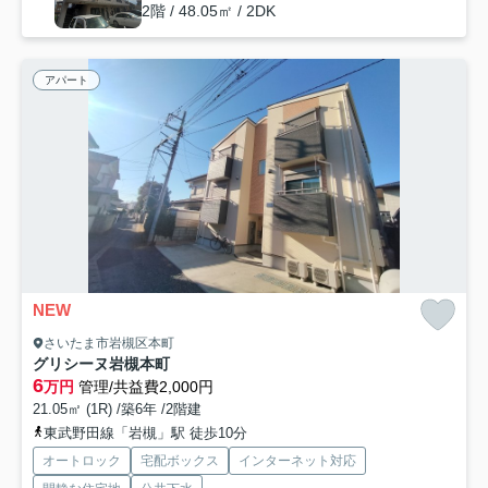
2階 / 48.05㎡ / 2DK
アパート
NEW
さいたま市岩槻区本町
グリシーヌ岩槻本町
6
万円
管理/共益費2,000円
21.05㎡ (1R) /築6年 /2階建
東武野田線「岩槻」駅 徒歩10分
オートロック
宅配ボックス
インターネット対応