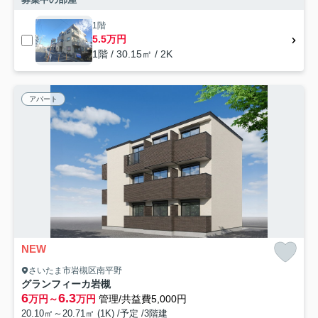
1階
5.5万円
1階 / 30.15㎡ / 2K
アパート
NEW
さいたま市岩槻区南平野
グランフィーカ岩槻
6
6.3
万円～
万円
管理/共益費5,000円
20.10㎡～20.71㎡ (1K) /予定 /3階建