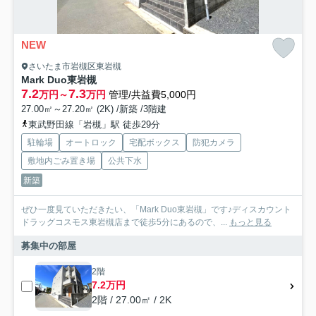
NEW
さいたま市岩槻区東岩槻
Mark Duo東岩槻
7.2
7.3
万円～
万円
管理/共益費5,000円
27.00㎡～27.20㎡ (2K) /新築 /3階建
東武野田線「岩槻」駅 徒歩29分
駐輪場
オートロック
宅配ボックス
防犯カメラ
敷地内ごみ置き場
公共下水
新築
ぜひ一度見ていただきたい、「Mark Duo東岩槻」です♪ディスカウント
ドラッグコスモス東岩槻店まで徒歩5分にあるので、...
もっと見る
募集中の部屋
2階
7.2万円
2階 / 27.00㎡ / 2K