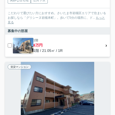
閑静な住宅地
公共下水
こだわりで選びたい方におすすめ。さいたま市岩槻区エリアで住まいを
お探しなら「グリシーヌ岩槻本町」。歩いて5分の場所に、ド...
もっと
見る
募集中の部屋
1階
6万円
1階 / 21.05㎡ / 1R
賃貸マンション