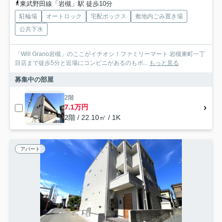
東武野田線「岩槻」駅 徒歩10分
駐輪場
オートロック
宅配ボックス
敷地内ごみ置き場
公共下水
「Will Grano岩槻」のここがイチオシ！ファミリーマート 岩槻東町一丁
目店まで徒歩5分と近場にコンビニがあるのもポ...
もっと見る
募集中の部屋
2階
7.1万円
2階 / 22.10㎡ / 1K
アパート