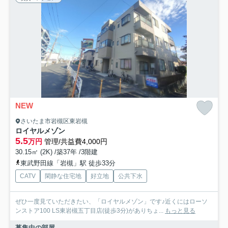
NEW
さいたま市岩槻区東岩槻
ロイヤルメゾン
5.5
万円
管理/共益費4,000円
30.15㎡ (2K) /築37年 /3階建
東武野田線「岩槻」駅 徒歩33分
CATV
閑静な住宅地
好立地
公共下水
ぜひ一度見ていただきたい、「ロイヤルメゾン」です♪近くにはローソ
ンストア100 LS東岩槻五丁目店(徒歩3分)がありちょ...
もっと見る
募集中の部屋