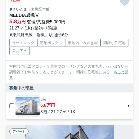
さいたま市岩槻区本町
MELDIA岩槻Ⅴ
5.8
万円
管理/共益費5,000円
21.27㎡ (1K) /築2年 /3階建
東武野田線「岩槻」駅 徒歩6分
オートロック
宅配ボックス
敷地内ごみ置き場
閑静な住宅地
公共下水
室内設備はエアコン・全居室フローリングなど大変充実。火が出ないIH
調理器でお料理をすることができます。閑静な住宅地にある...
もっと見
る
募集中の部屋
3階
5.8万円
3階 / 21.27㎡ / 1K
アパート