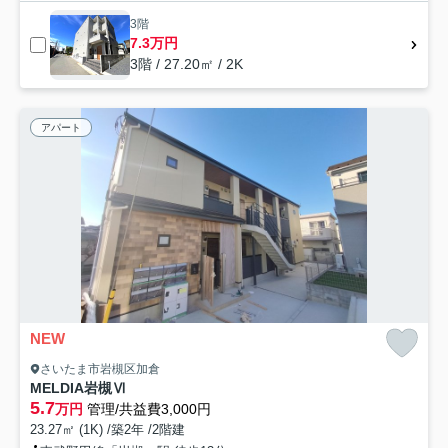
3階
7.3万円
3階 / 27.20㎡ / 2K
アパート
NEW
さいたま市岩槻区加倉
MELDIA岩槻Ⅵ
5.7
万円
管理/共益費3,000円
23.27㎡ (1K) /築2年 /2階建