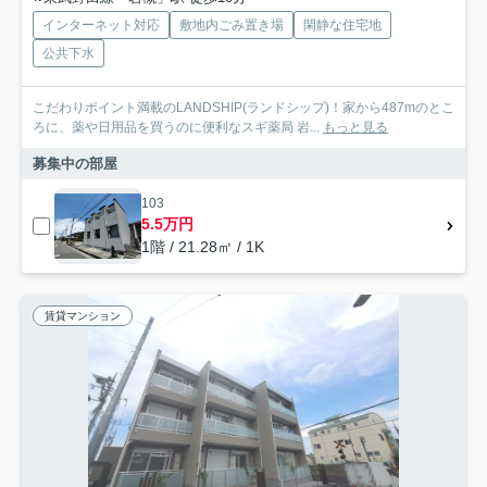
インターネット対応
敷地内ごみ置き場
閑静な住宅地
公共下水
こだわりポイント満載のLANDSHIP(ランドシップ)！家から487mのとこ
ろに、薬や日用品を買うのに便利なスギ薬局 岩...
もっと見る
募集中の部屋
103
5.5万円
1階 / 21.28㎡ / 1K
賃貸マンション