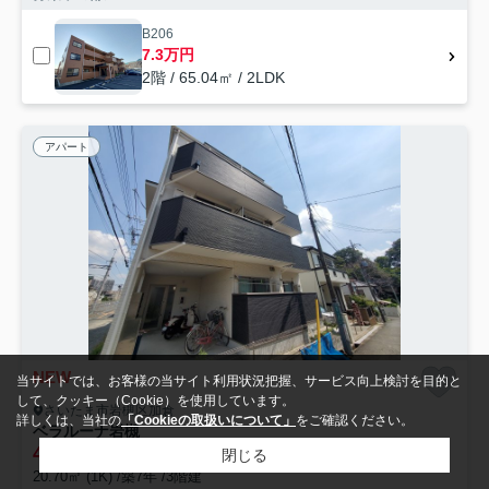
B206
7.3万円
2階 / 65.04㎡ / 2LDK
アパート
NEW
当サイトでは、お客様の当サイト利用状況把握、サービス向上検討を目的と
して、クッキー（Cookie）を使用しています。
さいたま市岩槻区加倉
詳しくは、当社の
「Cookieの取扱いについて」
をご確認ください。
ベラルーナ岩槻
4.6
万円
管理/共益費10,000円
閉じる
20.70㎡ (1K) /築7年 /3階建