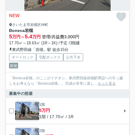
NEW
さいたま市岩槻区仲町
Boneca岩槻
5
5.4
万円～
万円
管理/共益費3,000円
17.70㎡～18.63㎡ (1R～1K) /予定 /3階建
東武野田線「岩槻」駅 徒歩15分
オートロック
宅配ボックス
公共下水
新築
「Boneca岩槻」のここがイチオシ。東武野田線岩槻駅周辺への引っ越
しをお考えなら「Boneca岩槻」。完成が非常に楽し...
もっと見る
募集中の部屋
1階
5万円
1階 / 17.70㎡ / 1R
2階