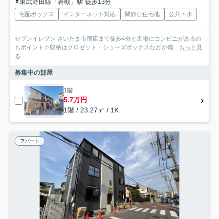
東武野田線「岩槻」駅 徒歩13分
宅配ボックス
インターネット対応
閑静な住宅地
公共下水
セブンイレブン さいたま市宿店まで徒歩4分と近場にコンビニがあるの
もポイント☆収納はクロゼット・シューズボックスなどが備...
もっと見
る
募集中の部屋
1階
5.7万円
1階 / 23.27㎡ / 1K
アパート