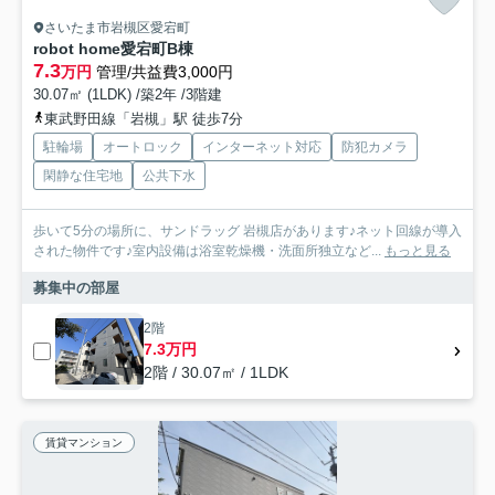
さいたま市岩槻区愛宕町
robot home愛宕町B棟
7.3
万円
管理/共益費3,000円
30.07㎡ (1LDK) /築2年 /3階建
東武野田線「岩槻」駅 徒歩7分
駐輪場
オートロック
インターネット対応
防犯カメラ
閑静な住宅地
公共下水
歩いて5分の場所に、サンドラッグ 岩槻店があります♪ネット回線が導入
された物件です♪室内設備は浴室乾燥機・洗面所独立など...
もっと見る
募集中の部屋
2階
7.3万円
2階 / 30.07㎡ / 1LDK
賃貸マンション