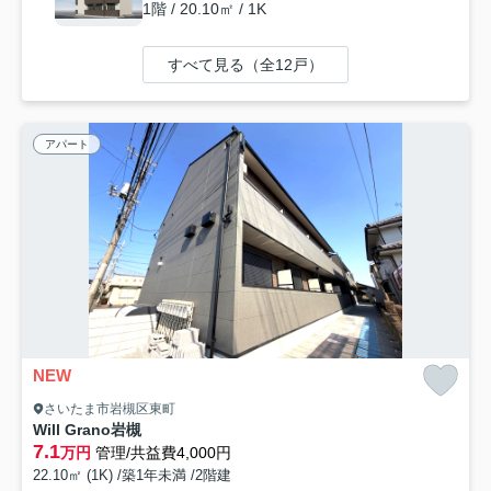
1階 / 20.10㎡ / 1K
すべて見る（全12戸）
アパート
NEW
さいたま市岩槻区東町
Will Grano岩槻
7.1
万円
管理/共益費4,000円
22.10㎡ (1K) /築1年未満 /2階建