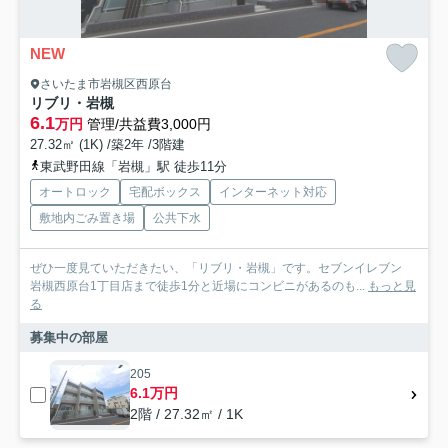
NEW
さいたま市岩槻区西原台
リブリ・岩槻
6.1
万円
管理/共益費3,000円
27.32㎡ (1K) /築2年 /3階建
東武野田線「岩槻」駅 徒歩11分
オートロック
宅配ボックス
インターネット対応
敷地内ごみ置き場
公共下水
ぜひ一度見ていただきたい、「リブリ・岩槻」です。セブンイレブン
岩槻西原台1丁目店まで徒歩1分と近場にコンビニがあるのも...
もっと見
る
募集中の部屋
205
6.1万円
2階 / 27.32㎡ / 1K