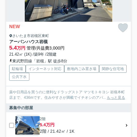
NEW
さいたま市岩槻区東町
アーバンハウス岩槻
5.4
万円
管理/共益費3,000円
21.42㎡ (1K) /築9年 /2階建
東武野田線「岩槻」駅 徒歩8分
駐輪場
インターネット対応
敷地内ごみ置き場
閑静な住宅地
公共下水
薬や日用品を買うのに便利なドラッグストア マツモトキヨシ 岩槻本町
店まで、436mです。住みやすさが満載でイチオシのアパ...
もっと見る
募集中の部屋
2階
5.4万円
2階 / 21.42㎡ / 1K