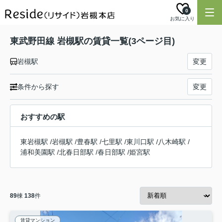
0
お気に入り
東武野田線 岩槻駅の賃貸一覧(3ページ目)
岩槻駅
変更
条件から探す
変更
おすすめの駅
東岩槻駅
/
岩槻駅
/
豊春駅
/
七里駅
/
東川口駅
/
八木崎駅
/
浦和美園駅
/
北春日部駅
/
春日部駅
/
姫宮駅
89
棟
138
件
賃貸マンション