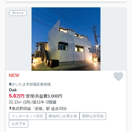
アパート
NEW
さいたま市岩槻区東岩槻
Oak
5.6
万円
管理/共益費3,000円
21.13㎡ (1R) /築11年 /2階建
東武野田線「岩槻」駅 徒歩33分
インターネット対応
敷地内ごみ置き場
閑静な住宅地
公共下水