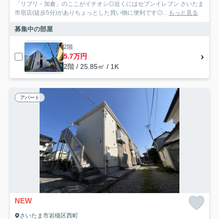
「リブリ・加倉」のここがイチオシ◎近くにはセブンイレブン さいたま
市宿店(徒歩5分)がありちょっとした買い物に便利です◎...
もっと見る
募集中の部屋
2階
5.7万円
2階 / 25.85㎡ / 1K
アパート
NEW
さいたま市岩槻区西町