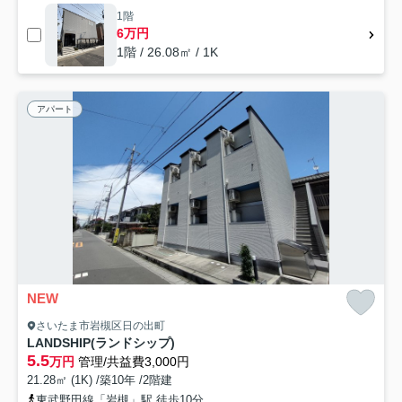
1階
6万円
1階 / 26.08㎡ / 1K
アパート
NEW
さいたま市岩槻区日の出町
LANDSHIP(ランドシップ)
5.5
万円
管理/共益費3,000円
21.28㎡ (1K) /築10年 /2階建
東武野田線「岩槻」駅 徒歩10分