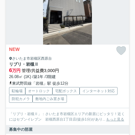
NEW
さいたま市岩槻区西原台
リブリ・岩槻Ⅱ
6
万円
管理/共益費3,000円
26.08㎡ (1K) /築1年 /3階建
東武野田線「岩槻」駅 徒歩12分
駐輪場
オートロック
宅配ボックス
インターネット対応
防犯カメラ
敷地内ごみ置き場
「リブリ・岩槻Ⅱ」：さいたま市岩槻区エリアの新居にピッタリ！近く
にはセブンイレブン 岩槻西原台1丁目店(徒歩1分)があり...
もっと見る
募集中の部屋