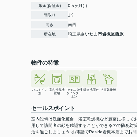
0.5ヶ月(-)
敷金(保証金)
1K
間取り
南西
向き
埼玉県
さいたま市岩槻区
西原
所在地
物件の特徴
バストイレ
室内洗濯機
TVモニタ付
独立洗面台
浴室乾燥機
別
置場
きインター
ホン
セールスポイント
室内設備は洗面化粧台・浴室乾燥機など豊富に揃ってお
用して訪問者の顔を確認することができるので防犯対策
活を過ごしましょう♪お電話でReside岩槻本店までお問い