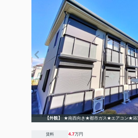
【外観】
★南西向き★都市ガス★エアコン★浴
4.7
万円
賃料