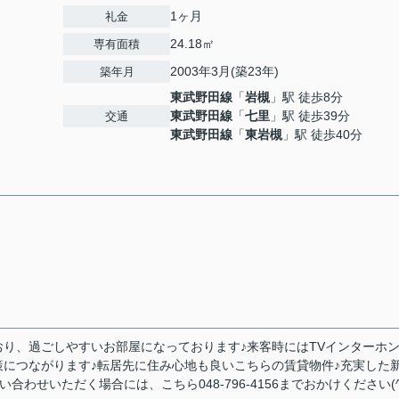
1ヶ月
礼金
24.18㎡
専有面積
2003年3月(築23年)
築年月
東武野田線
「
岩槻
」駅 徒歩8分
東武野田線
「
七里
」駅 徒歩39分
交通
東武野田線
「
東岩槻
」駅 徒歩40分
り、過ごしやすいお部屋になっております♪来客時にはTVインターホ
につながります♪転居先に住み心地も良いこちらの賃貸物件♪充実した
合わせいただく場合には、こちら048-796-4156までおかけください(^_