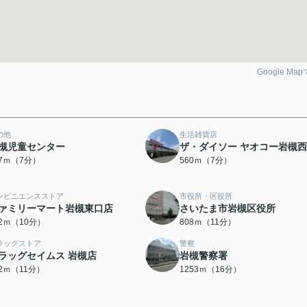
Google Ma
の他
生活雑貨店
槻児童センター
ザ・ダイソー ヤオコー岩槻
97ｍ（7分）
560ｍ（7分）
ンビニエンスストア
市役所・区役所
ァミリーマート岩槻東口店
さいたま市岩槻区役所
52ｍ（10分）
808ｍ（11分）
ラッグストア
警察
ラッグセイムス 岩槻店
岩槻警察署
62ｍ（11分）
1253ｍ（16分）