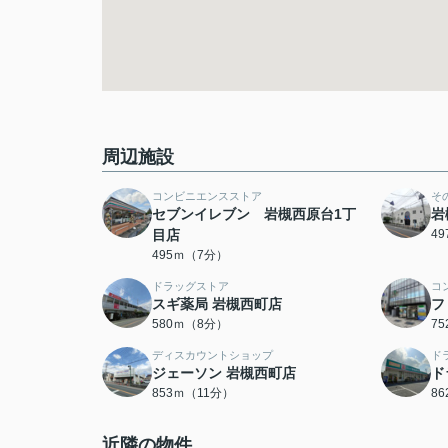
周辺施設
コンビニエンスストア
そ
セブンイレブン 岩槻西原台1丁
岩
目店
4
495ｍ（7分）
ドラッグストア
コ
スギ薬局 岩槻西町店
フ
580ｍ（8分）
7
ディスカウントショップ
ド
ジェーソン 岩槻西町店
ド
853ｍ（11分）
8
近隣の物件