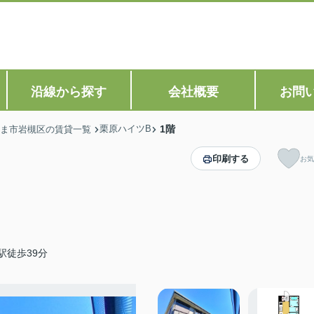
沿線から探す
会社概要
お問
栗原ハイツB
1階
ま市岩槻区の賃貸一覧
印刷する
お気
駅徒歩39分