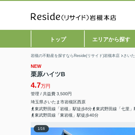
トップ
エリアから探す
岩槻の不動産を探すならReside(リサイド)岩槻本店
さいた
NEW
栗原ハイツB
4.7
万円
管理 / 共益費 3,500円
埼玉県
さいたま市岩槻区
西原
東武野田線「岩槻」駅徒歩8分
東武野田線「七里」
東武野田線「東岩槻」駅徒歩40分
1
/
16