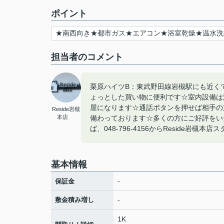
ポイント
★南西向き★都市ガス★エアコン★浴室乾燥★温水洗
担当者のコメント
栗原ハイツB：東武野田線岩槻駅にも近くて
ょっとした買い物に便利です☆室内設備は
屋になります☆通話ボタンを押せば相手の
Reside岩槻
本店
備わっております☆多くの方にご好評をい
ば、048-796-4156からReside岩槻本
基本情報
-
保証金
敷金積み増し
-
1K