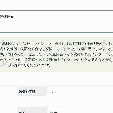
浄便座★
便利☆近くにはセブンイレブン 岩槻西原台1丁目店(徒歩7分)があり
浴室乾燥機・洗面化粧台などが揃っているので、快適に過ごしやすいお
声が聞けるので、会話したうえで直接会うかを決められるインターホン
ただいている、清潔感のある賃貸物件です☆こだわりたい条件などがあ
店スタッフまでお伝えください(#^^#)
- / -
敷引 / 償却