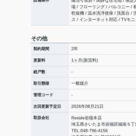
設備条件
陽当り良好 / 閑静な住宅地 / 保証
場 / フローリング / バルコニー / 
乾燥機 / 温水洗浄便座 / 洗面台 /
ス / インターネット対応 / TV
その他
2年
契約期間
1ヶ月(新賃料)
更新料
-
総戸数
一般媒介
取引態様
-
管理コード
2026年08月21日
次回更新予定日
取扱会社
Reside岩槻本店
埼玉県さいたま市岩槻区城南５丁目1
TEL:048-796-4156