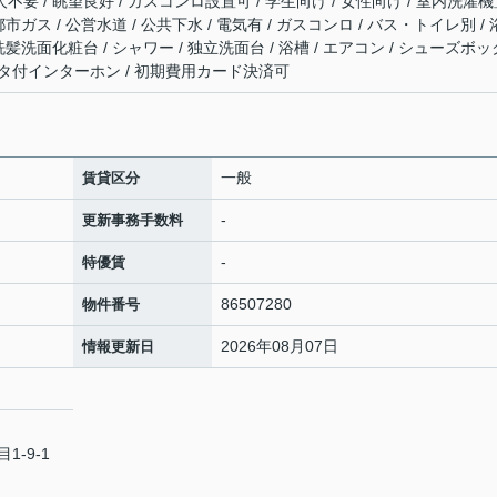
人不要 / 眺望良好 / ガスコンロ設置可 / 学生向け / 女性向け / 室内洗濯
都市ガス / 公営水道 / 公共下水 / 電気有 / ガスコンロ / バス・トイレ別 /
 洗髪洗面化粧台 / シャワー / 独立洗面台 / 浴槽 / エアコン / シューズボッ
モニタ付インターホン / 初期費用カード決済可
一般
賃貸区分
-
更新事務手数料
-
特優賃
86507280
物件番号
2026年08月07日
情報更新日
-9-1