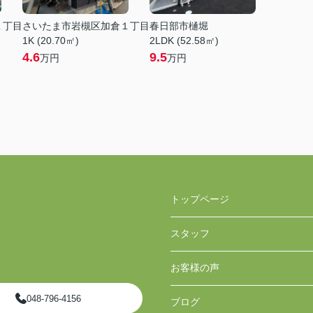
１丁目
さいたま市岩槻区加倉１丁目
春日部市樋堀
1K (20.70㎡)
2LDK (52.58㎡)
4.6
9.5
万円
万円
トップページ
スタッフ
お客様の声
048-796-4156
ブログ