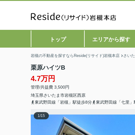
トップ
エリアから探す
岩槻の不動産を探すならReside(リサイド)岩槻本店
さいた
栗原ハイツB
4.7万円
管理/共益費 3,500円
埼玉県
さいたま市岩槻区
西原
東武野田線「岩槻」駅徒歩8分
東武野田線「七里」
1
/
15