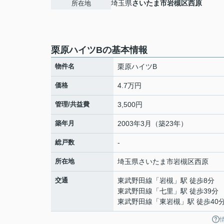
埼玉県
さいたま市岩槻区
西原
所在地
栗原ハイツBの基本情報
物件名
栗原ハイツB
価格
4.7万円
管理/共益費
3,500円
築年月
2003年3月（築23年）
総戸数
-
所在地
埼玉県
さいたま市岩槻区
西原
交通
東武野田線
「
岩槻
」駅 徒歩8分
東武野田線
「
七里
」駅 徒歩39分
東武野田線
「
東岩槻
」駅 徒歩40