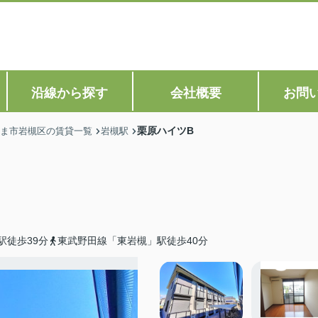
沿線から探す
会社概要
お問
栗原ハイツB
ま市岩槻区の賃貸一覧
岩槻駅
駅徒歩39分
東武野田線「東岩槻」駅徒歩40分