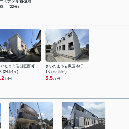
ーズデンキ岩槻店
688ｍ（22分）
さいたま市岩槻区西町５丁目
さいたま市岩槻区本町３丁目
K (24.84㎡)
1K (20.68㎡)
.2
5.5
万円
万円