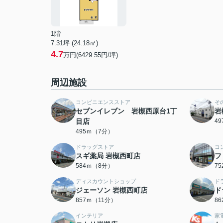
1階
7.31坪 (24.18㎡)
4.7
万円(6429.55円/坪)
周辺施設
コンビニエンスストア
そ
セブンイレブン 岩槻西原台1丁
岩
目店
4
495ｍ（7分）
ドラッグストア
コ
スギ薬局 岩槻西町店
フ
584ｍ（8分）
7
ディスカウントショップ
ド
ジェーソン 岩槻西町店
ド
857ｍ（11分）
8
インテリア
家