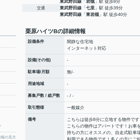
東武野田線
「
岩槻
」駅 徒歩8分
東武野田線
「
七里
」駅 徒歩39分
交通
東武野田線
「
東岩槻
」駅 徒歩40分
栗原ハイツBの詳細情報
設備条件
閑静な住宅地
インターネット対応
設備(その他)
-
駐車場/月額
無/-
用途地域
-
募集戸数 / 総戸数
- / -
取引態様
一般媒介
備考
こちらは徒歩8分に立地する物件です
分
こちらの物件はアパートです！お車
持ちの方にオススメの、自走式駐車
情報の見方
利用できる物件です！多くの方にご