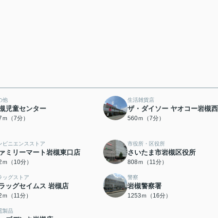
の他
生活雑貨店
槻児童センター
ザ・ダイソー ヤオコー岩槻
97ｍ（7分）
560ｍ（7分）
ンビニエンスストア
市役所・区役所
ァミリーマート岩槻東口店
さいたま市岩槻区役所
52ｍ（10分）
808ｍ（11分）
ラッグストア
警察
ラッグセイムス 岩槻店
岩槻警察署
62ｍ（11分）
1253ｍ（16分）
電製品