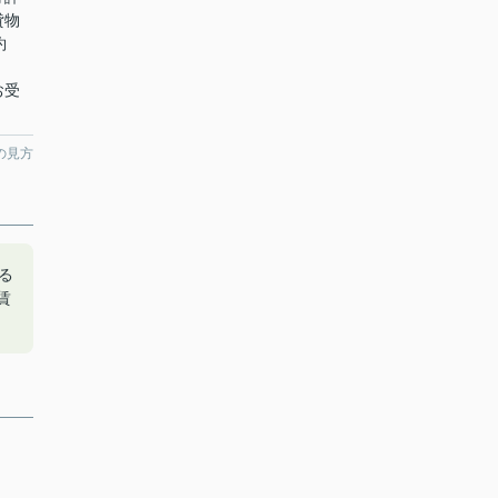
貸物
約
お受
の見方
る
賃