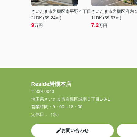
さいたま市岩槻区南平野４丁目
さいたま市岩槻区府内
2LDK (69.24㎡)
1LDK (39.67㎡)
9
7.2
万円
万円
Reside岩槻本店
〒339-0043
埼玉県さいたま市岩槻区城南５丁目1-9-1
営業時間：
9：00～18：00
定休日：
（水）
お問い合わせ