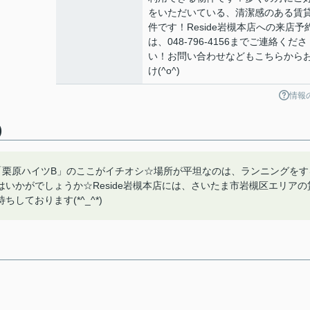
をいただいている、清潔感のある賃
件です！Reside岩槻本店への来店予
は、048-796-4156までご連絡くださ
い！お問い合わせなどもこちらから
け(^o^)
情報
)
「栗原ハイツB」のここがイチオシ☆場所が平坦なのは、ランニングをす
いかがでしょうか☆Reside岩槻本店には、さいたま市岩槻区エリアの
ております(*^_^*)