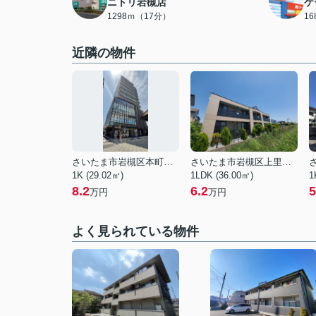
ニトリ岩槻店
ケ
1298ｍ（17分）
1
近隣の物件
さいたま市岩槻区本町１丁目
さいたま市岩槻区上里１丁目
1K (29.02㎡)
1LDK (36.00㎡)
1
8.2
6.2
5
万円
万円
よく見られている物件