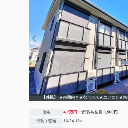
【外観】
★南西向き★都市ガス★エアコン★浴
4.7万円
管理/共益費
3,500円
価格
1K/24.18㎡
間取り/面積